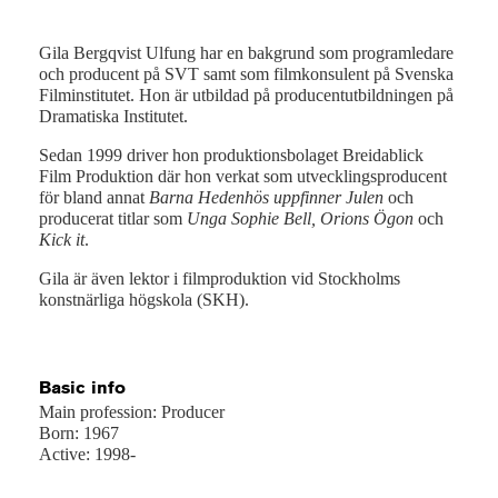
Gila Bergqvist Ulfung
har en bakgrund som programledare
och producent på SVT samt som filmkonsulent på Svenska
Filminstitutet. Hon är utbildad på producentutbildningen på
Dramatiska Institutet.
Sedan 1999 driver hon produktionsbolaget Breidablick
Film Produktion där hon verkat som utvecklingsproducent
Fot
för bland annat
Barna Hedenhös uppfinner Julen
och
producerat titlar som
Unga Sophie Bell, Orions Ögon
och
Kick it
.
Gila är även lektor i filmproduktion vid Stockholms
konstnärliga högskola (SKH).
Basic info
Main profession: Producer
Born: 1967
Active: 1998-