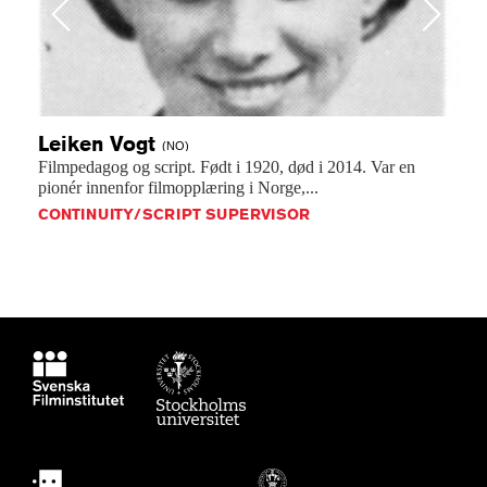
Previous
Next
Leiken
Vogt
(NO)
Filmpedagog
og
script.
Født
i
1920,
død
i
2014.
Var
en
pionér
innenfor
filmopplæring
i
Norge,...
CONTINUITY/SCRIPT SUPERVISOR