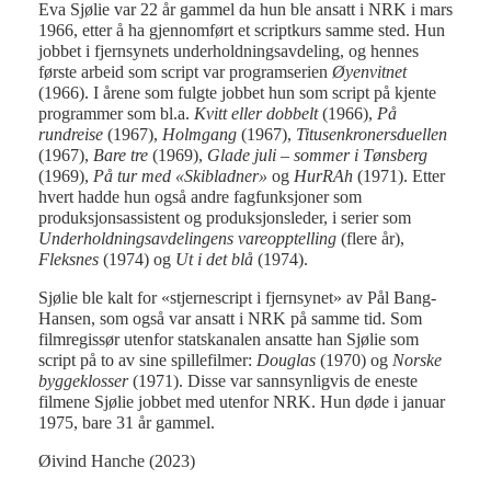
Eva Sjølie var 22 år gammel da hun ble ansatt i NRK i mars
1966, etter å ha gjennomført et scriptkurs samme sted. Hun
jobbet i fjernsynets underholdningsavdeling, og hennes
første arbeid som script var programserien
Øyenvitnet
(1966). I årene som fulgte jobbet hun som script på kjente
programmer som bl.a.
Kvitt eller dobbelt
(1966),
På
rundreise
(1967),
Holmgang
(1967),
Titusenkronersduellen
(1967),
Bare tre
(1969),
Glade juli – sommer i Tønsberg
(1969),
På tur med «Skibladner»
og
HurRAh
(1971). Etter
hvert hadde hun også andre fagfunksjoner som
produksjonsassistent og produksjonsleder, i serier som
Underholdningsavdelingens vareopptelling
(flere år),
Fleksnes
(1974) og
Ut i det blå
(1974).
Sjølie ble kalt for «stjernescript i fjernsynet» av Pål Bang-
Hansen, som også var ansatt i NRK på samme tid. Som
filmregissør utenfor statskanalen ansatte han Sjølie som
script på to av sine spillefilmer:
Douglas
(1970) og
Norske
byggeklosser
(1971). Disse var sannsynligvis de eneste
filmene Sjølie jobbet med utenfor NRK. Hun døde i januar
1975, bare 31 år gammel.
Øivind Hanche (2023)