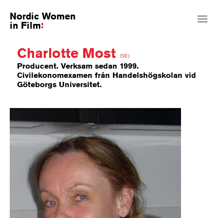
Nordic Women
in Film
Charlotte Most
(SE)
Producent. Verksam sedan 1999.
Civilekonomexamen från Handelshögskolan vid
Göteborgs Universitet.