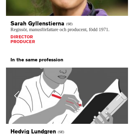
Sarah
Gyllenstierna
(SE)
Regissör,
manusförfattare
och
producent,
född
1971.
DIRECTOR
PRODUCER
In the same profession
Previous
Next
Hedvig
Lundgren
(SE)