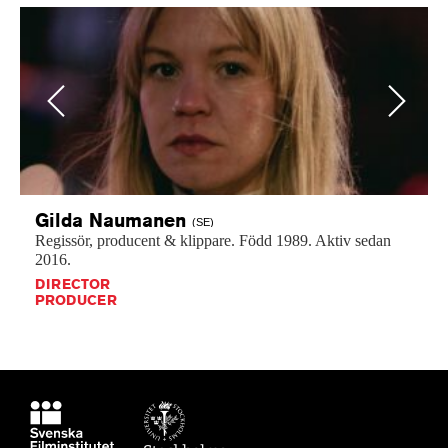
Previous
Next
Gilda
Naumanen
(SE)
Regissör,
producent
&
klippare.
Född
1989.
Aktiv
sedan
2016.
DIRECTOR
PRODUCER