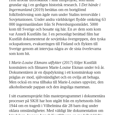
grundar sig i en gedigen historisk research. I
Det hände i
Ingermanland
(2019) berättas om en bortglömd
folkfördrivning som ägde rum under Stalins terrorvälde i
Sovjetunionen. Under andra världskriget flydde omkring 63
000 ingermanländare från St Petersburgsområdet. 5000
kom till Sverige och bosatte sig här. En av dem som kom
var Anneli Kustfälts far. I en personligt berättad film har
Kustfält dokumenterat de sovjetiska övergreppen, den tyska
ockupationen, evakueringen till Finland och flykten till
Sverige genom att intervjua några av de sista överlevarna
som kom hit.
I
Marie-Louise Ekmans utflykter
(2017) följer Kustfält
konstnären och filmaren Marie-Louise Ekman under två år.
Dokumentären är en djupdykning i ett konstnärskap som
präglas av mod, självständighet och en ovilja att behaga.
Men också en resa tillbaka till Marie-Louises uppväxt, den
alkoholiserade pappan och den ängsliga mamman.
I sitt examensprojekt från masterprogrammet i dokumentära
processer på SKH har hon utgått från en nyhetsnotis från
1944 om en tragedi i Vilhelmina där 28 barn dog under
oklara omständigheter. Med väldigt lite dokumentation om