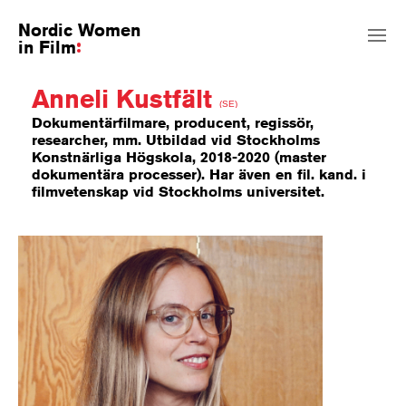
Nordic Women
in Film
Anneli Kustfält
(SE)
Dokumentärfilmare, producent, regissör,
researcher, mm. Utbildad vid Stockholms
Konstnärliga Högskola, 2018-2020 (master
dokumentära processer). Har även en fil. kand. i
filmvetenskap vid Stockholms universitet.