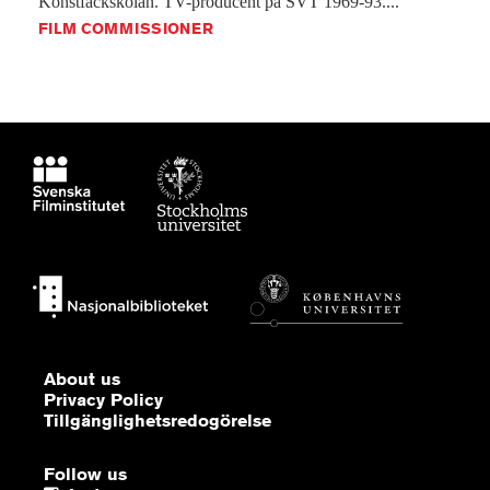
Konstfackskolan.
TV-producent
på
SVT
1969-93....
FILM COMMISSIONER
About us
Privacy Policy
Tillgänglighetsredogörelse
Follow us