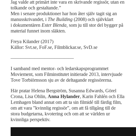
Jag valde att primärt inte vara en skrivande regissör, utan en
tolkande och gestaltande.”
Men i senare produktioner har hon åter själv tagit sig an
manusskrivandet, i
The Building
(2008) och självklart
i dokumentären
Ester Blenda,
som ju till stor del bygger på
material funnet inom släkten.
Freya Kilander (2017)
Källor: Svt.se, FoF.se, Filmblickar.se, SvD.se
—————————————
I samband med mentor- och ledarskapsprogrammet
Moviement, som Filminstitutet initierade 2013, intervjuade
Tove Torbiörnsson sju av de deltagande regissörerna.
Här pratar Helena Bergström, Susanna Edwards, Görel
Crona, Lisa Ohlin,
Anna Hylander
, Karin Fahlén och Ella
Lemhagen bland annat om att ta sin filmidé till färdig film,
om att vara ”kvinnlig regissör”, om att få tillgång till de
stora budgetarna, kvotering och om att se världen ur
kvinnliga perspektiv.