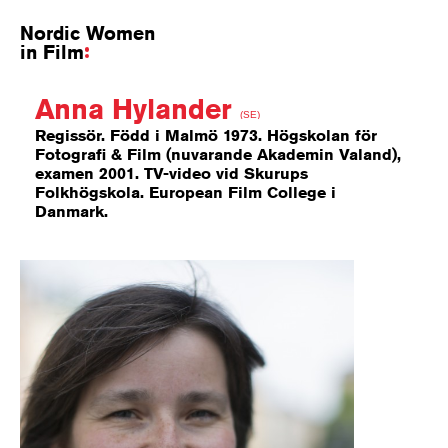
Nordic Women
in Film
Anna Hylander
(SE)
Regissör. Född i Malmö 1973. Högskolan för
Fotografi & Film (nuvarande Akademin Valand),
examen 2001. TV-video vid Skurups
Folkhögskola. European Film College i
Danmark.