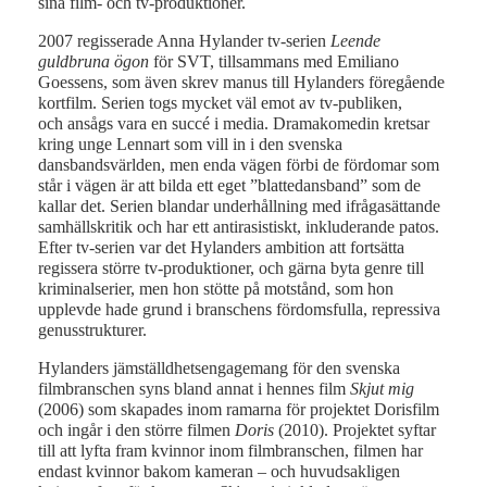
sina film- och tv-produktioner.
2007 regisserade Anna Hylander tv-serien
Leende
guldbruna ögon
för SVT, tillsammans med Emiliano
Goessens, som även skrev manus till Hylanders föregående
kortfilm. Serien togs mycket väl emot av tv-publiken,
och ansågs vara en succé i media. Dramakomedin kretsar
kring unge Lennart som vill in i den svenska
dansbandsvärlden, men enda vägen förbi de fördomar som
står i vägen är att bilda ett eget ”blattedansband” som de
kallar det. Serien blandar underhållning med ifrågasättande
samhällskritik och har ett antirasistiskt, inkluderande patos.
Efter tv-serien var det Hylanders ambition att fortsätta
regissera större tv-produktioner, och gärna byta genre till
kriminalserier, men hon stötte på motstånd, som hon
upplevde hade grund i branschens fördomsfulla, repressiva
genusstrukturer.
Hylanders jämställdhetsengagemang för den svenska
filmbranschen syns bland annat i hennes film
Skjut mig
(2006) som skapades inom ramarna för projektet Dorisfilm
och ingår i den större filmen
Doris
(2010). Projektet syftar
till att lyfta fram kvinnor inom filmbranschen, filmen har
endast kvinnor bakom kameran – och huvudsakligen