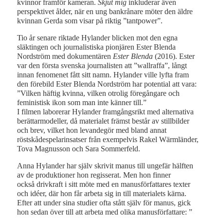
kvinnor framför kameran.
Skjut mig
inkluderar även
perspektivet ålder, när en ung bankrånare möter den äldre
kvinnan Gerda som visar på riktig ”tantpower”.
Tio år senare riktade Hylander blicken mot den egna
släktingen och journalistiska pionjären Ester Blenda
Nordström med dokumentären
Ester Blenda
(2016). Ester
var den första svenska journalisten att ”wallraffa”, långt
innan fenomenet fått sitt namn. Hylander ville lyfta fram
den förebild Ester Blenda Nordström har potential att vara:
”Vilken häftig kvinna, vilken otrolig föregångare och
feministisk ikon som man inte känner till.”
I filmen laborerar Hylander framgångsrikt med alternativa
berättarmodeller, då materialet främst består av stillbilder
och brev, vilket hon levandegör med bland annat
röstskådespelarinsatser från exempelvis Rakel Wärmländer,
Tova Magnusson och Sara Sommerfeld.
Anna Hylander har själv skrivit manus till ungefär hälften
av de produktioner hon regisserat. Men hon finner
också drivkraft i sitt möte med en manusförfattares texter
och idéer, där hon får arbeta sig in till materialets kärna.
Efter att under sina studier ofta stått själv för manus, gick
hon sedan över till att arbeta med olika manusförfattare: ”