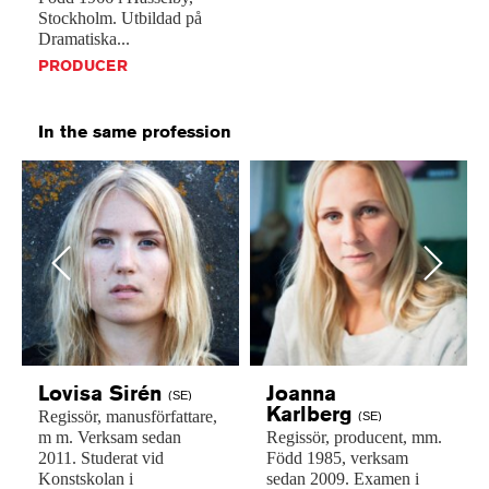
Stockholm.
Utbildad
på
Dramatiska...
PRODUCER
In the same profession
Previous
Next
Lovisa
Sirén
Joanna
(SE)
Karlberg
Regissör,
manusförfattare,
(SE)
m
m.
Verksam
sedan
Regissör,
producent,
mm.
2011.
Studerat
vid
Född
1985,
verksam
Konstskolan
i
sedan
2009.
Examen
i