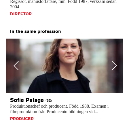
Regissör,
manusförfattare,
mm.
Född
1987,
verksam
sedan
2004.
DIRECTOR
In the same profession
Previous
Next
Sofie
Palage
(SE)
Produktionschef
och
producent.
Född
1988.
Examen
i
filmproduktion
från
Producentutbildningen
vid...
PRODUCER