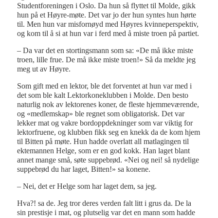
Studentforeningen i Oslo. Da hun så flyttet til Molde, gikk
hun på et Høyre-møte. Det var jo der hun syntes hun hørte
til. Men hun var misfornøyd med Høyres kvinneperspektiv,
og kom til å si at hun var i ferd med å miste troen på partiet.
– Da var det en stortingsmann som sa: «De må ikke miste
troen, lille frue. De må ikke miste troen!» Så da meldte jeg
meg ut av Høyre.
Som gift med en lektor, ble det forventet at hun var med i
det som ble kalt Lektorkoneklubben i Molde. Den besto
naturlig nok av lektorenes koner, de fleste hjemmeværende,
og «medlemskap» ble regnet som obligatorisk. Det var
lekker mat og vakre bordoppdekninger som var viktig for
lektorfruene, og klubben fikk seg en knekk da de kom hjem
til Bitten på møte. Hun hadde overlatt all matlagingen til
ektemannen Helge, som er en god kokk. Han laget blant
annet mange små, søte suppebrød. «Nei og nei! så nydelige
suppebrød du har laget, Bitten!» sa konene.
– Nei, det er Helge som har laget dem, sa jeg.
Hva?! sa de. Jeg tror deres verden falt litt i grus da. De la
sin prestisje i mat, og plutselig var det en mann som hadde