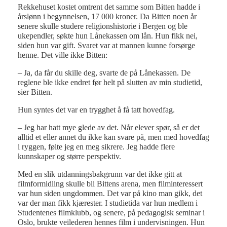
Rekkehuset kostet omtrent det samme som Bitten hadde i
årslønn i begynnelsen, 17 000 kroner. Da Bitten noen år
senere skulle studere religionshistorie i Bergen og ble
ukependler, søkte hun Lånekassen om lån. Hun fikk nei,
siden hun var gift. Svaret var at mannen kunne forsørge
henne. Det ville ikke Bitten:
– Ja, da får du skille deg, svarte de på Lånekassen. De
reglene ble ikke endret før helt på slutten av min studietid,
sier Bitten.
Hun syntes det var en trygghet å få tatt hovedfag.
– Jeg har hatt mye glede av det. Når elever spør, så er det
alltid et eller annet du ikke kan svare på, men med hovedfag
i ryggen, følte jeg en meg sikrere. Jeg hadde flere
kunnskaper og større perspektiv.
Med en slik utdanningsbakgrunn var det ikke gitt at
filmformidling skulle bli Bittens arena, men filminteressert
var hun siden ungdommen. Det var på kino man gikk, det
var der man fikk kjærester. I studietida var hun medlem i
Studentenes filmklubb, og senere, på pedagogisk seminar i
Oslo, brukte veilederen hennes film i undervisningen. Hun