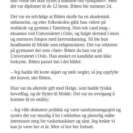
hun visste det ikke nyttet å drømme om «pallplass». Men
det var diplomer til de 12 beste. Bitten ble nummer 24.
Det var en selvfølge at Bitten skulle ha en akademisk
utdannelse, og etter folkeskolen gikk hun videre på
realskole og gymnas i Tønsberg. Hun tok cand.mag.-
eksamen ved Universitetet i Oslo, og fulgte dermed i mors
og mormors fotspor med lærerutdanning. Så ble hun
headhuntet til Molde som religionslærer. Det var rektoren
på gymnaset der som «fant» Bitten da han var på
Universitetet i Oslo. Han ønsket en kandidat som ikke
forkynte. Bitten passet inn i det bildet:
– Jeg hadde litt korte skjørt og røde negler, så jeg oppfylte
det kravet, sier Bitten.
Hun var da allerede gift med Helge, som hadde fysikk
hovedfag, og de flyttet til Molde. Det var en overgang å
komme til en småby:
– Jeg ville diskutere politikk og være samfunnsengasjert og
syntes det var stusslig å bo i rekkehus og plutselig måtte
interessere meg for vaskemaskiner og sånt. Jeg tenkte vi
kan jo være her et år. Men vi bor her fortsatt.