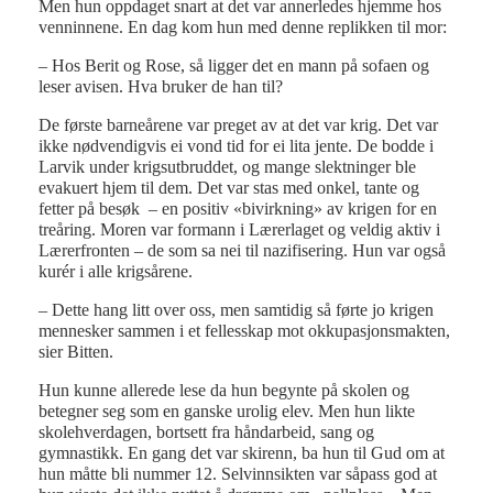
Men hun oppdaget snart at det var annerledes hjemme hos
venninnene. En dag kom hun med denne replikken til mor:
– Hos Berit og Rose, så ligger det en mann på sofaen og
leser avisen. Hva bruker de han til?
De første barneårene var preget av at det var krig. Det var
ikke nødvendigvis ei vond tid for ei lita jente. De bodde i
Larvik under krigsutbruddet, og mange slektninger ble
evakuert hjem til dem. Det var stas med onkel, tante og
fetter på besøk ­ – en positiv «bivirkning» av krigen for en
treåring. Moren var formann i Lærerlaget og veldig aktiv i
Lærerfronten – de som sa nei til nazifisering. Hun var også
kurér i alle krigsårene.
– Dette hang litt over oss, men samtidig så førte jo krigen
mennesker sammen i et fellesskap mot okkupasjonsmakten,
sier Bitten.
Hun kunne allerede lese da hun begynte på skolen og
betegner seg som en ganske urolig elev. Men hun likte
skolehverdagen, bortsett fra håndarbeid, sang og
gymnastikk. En gang det var skirenn, ba hun til Gud om at
hun måtte bli nummer 12. Selvinnsikten var såpass god at