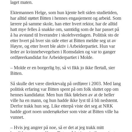
laget maten.
Ektemannen Helge, som hun kjente helt siden studietiden,
har alltid støttet Bitten i hennes engasjement og arbeid. Som
lærere på samme skole, han etter hvert rektor, har de alltid
hatt mye felles å snakke om, samtidig som de har passet på
å ha avstand til hverandre i skolehverdagen. Politisk sto de
etter hvert på hver sin side etter at Bitten meldte seg ut av
Høyre, og etter hvert ble aktiv i Arbeiderpartiet. Hun var
leder av kvinnebevegelsen i Romsdalen og var to ganger
ordførerkandidat for Arbeiderpartiet i Molde.
– Molde er en borgerlig by, så vi fikk jo ikke flertall, sier
Bitten.
Så skulle det være direktevalg på ordfører i 2003. Med lang
politisk erfaring var Bitten spent på om folk sluttet opp om
hennes kandidatur. Men hun fikk følelsen av at de heller
ville ha en mann, og hun hadde ikke lyst til å bli nedstemt.
Derfor trakk hun seg. Like etterpå viste det seg at NRK
hadde gjort noen undersøkelser som viste at Bitten ville ha
vunnet.
– Hvis jeg angrer på noe, så er det at jeg trakk mitt