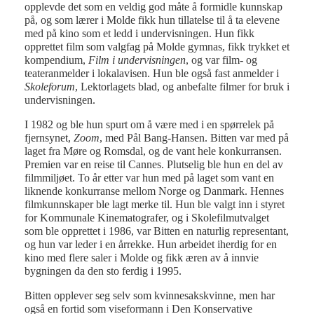
opplevde det som en veldig god måte å formidle kunnskap
på, og som lærer i Molde fikk hun tillatelse til å ta elevene
med på kino som et ledd i undervisningen. Hun fikk
opprettet film som valgfag på Molde gymnas, fikk trykket et
kompendium,
Film i undervisningen
, og var film- og
teateranmelder i lokalavisen. Hun ble også fast anmelder i
Skoleforum
, Lektorlagets blad, og anbefalte filmer for bruk i
undervisningen.
I 1982 og ble hun spurt om å være med i en spørrelek på
fjernsynet,
Zoom
, med Pål Bang-Hansen. Bitten var med på
laget fra Møre og Romsdal, og de vant hele konkurransen.
Premien var en reise til Cannes. Plutselig ble hun en del av
filmmiljøet. To år etter var hun med på laget som vant en
liknende konkurranse mellom Norge og Danmark. Hennes
filmkunnskaper ble lagt merke til. Hun ble valgt inn i styret
for Kommunale Kinematografer, og i Skolefilmutvalget
som ble opprettet i 1986, var Bitten en naturlig representant,
og hun var leder i en årrekke. Hun arbeidet iherdig for en
kino med flere saler i Molde og fikk æren av å innvie
bygningen da den sto ferdig i 1995.
Bitten opplever seg selv som kvinnesakskvinne, men har
også en fortid som viseformann i Den Konservative