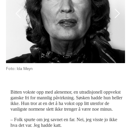
Previous
Next
Foto: Ida Meyn
Fot
Bitten vokste opp med alenemor, en utradisjonell oppvekst
ganske fri for mannlig påvirkning. Søsken hadde hun heller
ikke. Hun tror at en det å ha vokst opp litt utenfor de
vanligste normene slett ikke trenger å være noe minus.
– Folk spurte om jeg savnet en far. Nei, jeg visste jo ikke
hva det var. Jeg hadde katt.