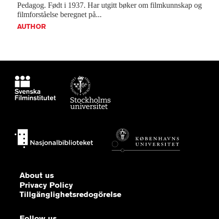
Pedagog.
Født
i
1937.
Har
utgitt
bøker
om
filmkunnskap
og
filmforståelse
beregnet
på...
AUTHOR
About us
Privacy Policy
Tillgänglighetsredogörelse
Follow us