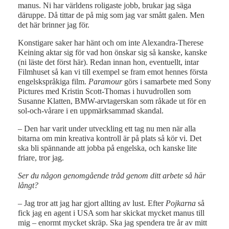
manus. Ni har världens roligaste jobb, brukar jag säga
däruppe. Då tittar de på mig som jag var smått galen. Men
det här brinner jag för.
Konstigare saker har hänt och om inte Alexandra-Therese
Keining aktar sig för vad hon önskar sig så kanske, kanske
(ni läste det först här). Redan innan hon, eventuellt, intar
Filmhuset så kan vi till exempel se fram emot hennes första
engelskspråkiga film.
Paramour
görs i samarbete med Sony
Pictures med Kristin Scott-Thomas i huvudrollen som
Susanne Klatten, BMW-arvtagerskan som råkade ut för en
sol-och-vårare i en uppmärksammad skandal.
– Den har varit under utveckling ett tag nu men när alla
bitarna om min kreativa kontroll är på plats så kör vi. Det
ska bli spännande att jobba på engelska, och kanske lite
friare, tror jag.
Ser du någon genomgående tråd genom ditt arbete så här
långt?
– Jag tror att jag har gjort allting av lust. Efter
Pojkarna
så
fick jag en agent i USA som har skickat mycket manus till
mig – enormt mycket skräp. Ska jag spendera tre år av mitt