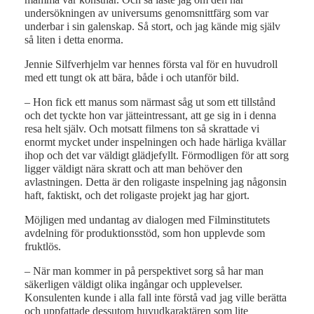
undersökningen av universums genomsnittfärg som var
underbar i sin galenskap. Så stort, och jag kände mig själv
så liten i detta enorma.
Jennie Silfverhjelm var hennes första val för en huvudroll
med ett tungt ok att bära, både i och utanför bild.
– Hon fick ett manus som närmast såg ut som ett tillstånd
och det tyckte hon var jätteintressant, att ge sig in i denna
resa helt själv. Och motsatt filmens ton så skrattade vi
enormt mycket under inspelningen och hade härliga kvällar
ihop och det var väldigt glädjefyllt. Förmodligen för att sorg
ligger väldigt nära skratt och att man behöver den
avlastningen. Detta är den roligaste inspelning jag någonsin
haft, faktiskt, och det roligaste projekt jag har gjort.
Möjligen med undantag av dialogen med Filminstitutets
avdelning för produktionsstöd, som hon upplevde som
fruktlös.
– När man kommer in på perspektivet sorg så har man
säkerligen väldigt olika ingångar och upplevelser.
Konsulenten kunde i alla fall inte förstå vad jag ville berätta
och uppfattade dessutom huvudkaraktären som lite