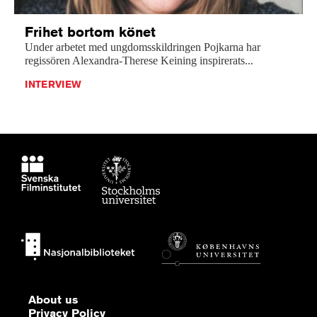
Frihet bortom könet
Under arbetet med ungdomsskildringen Pojkarna har
regissören Alexandra-Therese Keining inspirerats...
INTERVIEW
About us
Privacy Policy