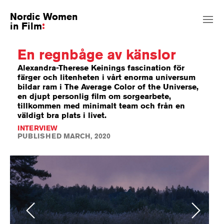
Nordic Women
in Film
En regnbåge av känslor
Alexandra-Therese Keinings fascination för
färger och litenheten i vårt enorma universum
bildar ram i The Average Color of the Universe,
en djupt personlig film om sorgearbete,
tillkommen med minimalt team och från en
väldigt bra plats i livet.
INTERVIEW
PUBLISHED MARCH, 2020
Previous
Next