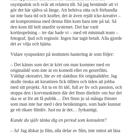
osympatisk och svår att relatera till. Så jag bestämde att vi
gör det här själva så länge. Att behöva sitta och förhandla
tar inte bara tid och krafter, det är även rejält icke-kreativt –
att kompromissa med denna film kom bara inte på tal. Så
den kom till helt utanför systemet. Det har varit
kortinspelning – tre dar hade vi – med ett minimalt team –
fotograf, ljud och regissör. Ingen har tagit betalt. Alla gjorde
det av vilja och hjärta.
Vidare synpunkter på institutets hantering är som följer:
– Det känns som det är kört om man kommer med en
originalidé som inte är en komedi eller en genrefilm.
Väldigt okreativt, lite av ett slakthus för originalidéer. Jag
skulle önska att kreatören fick tilliten och tiden att jobba
med sitt projekt. Att ta en fri idé, full av liv och passion, och
stoppa den i korvmaskinen där det finns direktiv om hur det
ska se ut för att få publik… Det finns ju så många fönster
som man inte har med i den beräkningen, som hade kunnat
ge ett rikare filmliv. Just nu är det… fyrkantigt.
Kunde du själv tänka dig en period som konsulent?
– Ja! Jag älskar ju film, alla delar av film, inte minst att läsa