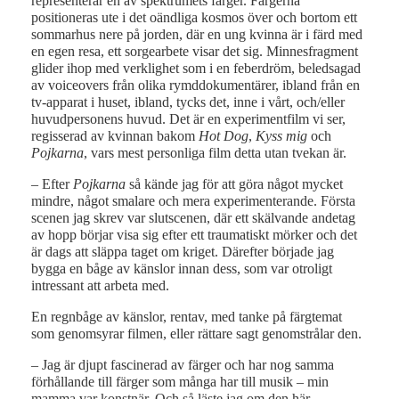
representerar en av spektrumets färger. Färgerna
positioneras ute i det oändliga kosmos över och bortom ett
sommarhus nere på jorden, där en ung kvinna är i färd med
en egen resa, ett sorgearbete visar det sig. Minnesfragment
glider ihop med verklighet som i en feberdröm, beledsagad
av voiceovers från olika rymddokumentärer, ibland från en
tv-apparat i huset, ibland, tycks det, inne i vårt, och/eller
huvudpersonens huvud. Det är en experimentfilm vi ser,
regisserad av kvinnan bakom
Hot Dog
,
Kyss mig
och
Pojkarna
, vars mest personliga film detta utan tvekan är.
– Efter
Pojkarna
så kände jag för att göra något mycket
mindre, något smalare och mera experimenterande. Första
scenen jag skrev var slutscenen, där ett skälvande andetag
av hopp börjar visa sig efter ett traumatiskt mörker och det
är dags att släppa taget om kriget. Därefter började jag
bygga en båge av känslor innan dess, som var otroligt
intressant att arbeta med.
En regnbåge av känslor, rentav, med tanke på färgtemat
som genomsyrar filmen, eller rättare sagt genomstrålar den.
– Jag är djupt fascinerad av färger och har nog samma
förhållande till färger som många har till musik – min
mamma var konstnär. Och så läste jag om den här