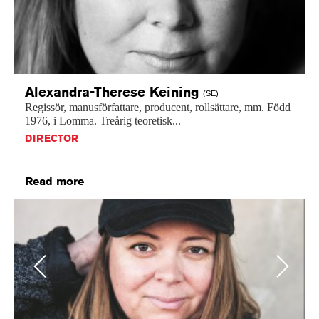
Alexandra-Therese
Keining
(SE)
Regissör,
manusförfattare,
producent,
rollsättare,
mm.
Född
1976,
i
Lomma.
Treårig
teoretisk...
DIRECTOR
Read more
Previous
Next