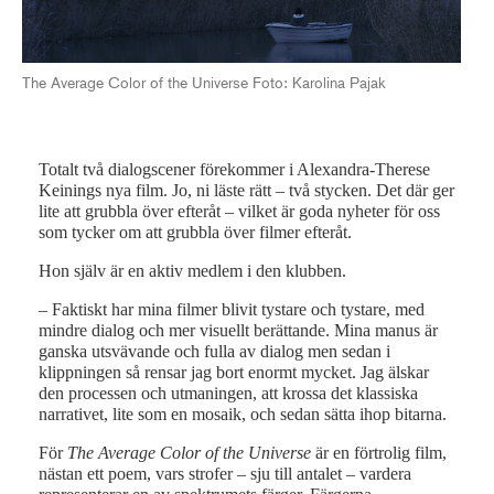
The
The Average Color of the Universe Foto: Karolina Pajak
Totalt två dialogscener förekommer i Alexandra-Therese
Keinings nya film. Jo, ni läste rätt – två stycken. Det där ger
lite att grubbla över efteråt – vilket är goda nyheter för oss
som tycker om att grubbla över filmer efteråt.
Hon själv är en aktiv medlem i den klubben.
– Faktiskt har mina filmer blivit tystare och tystare, med
mindre dialog och mer visuellt berättande. Mina manus är
ganska utsvävande och fulla av dialog men sedan i
klippningen så rensar jag bort enormt mycket. Jag älskar
den processen och utmaningen, att krossa det klassiska
narrativet, lite som en mosaik, och sedan sätta ihop bitarna.
För
The Average Color of the Universe
är en förtrolig film,
nästan ett poem, vars strofer – sju till antalet – vardera