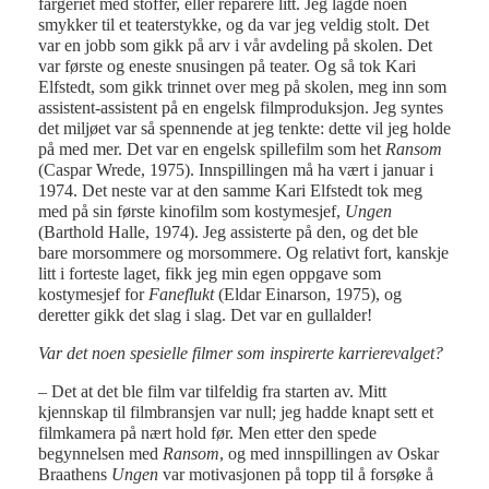
fargeriet med stoffer, eller reparere litt. Jeg lagde noen
smykker til et teaterstykke, og da var jeg veldig stolt. Det
var en jobb som gikk på arv i vår avdeling på skolen. Det
var første og eneste snusingen på teater. Og så tok Kari
Elfstedt, som gikk trinnet over meg på skolen, meg inn som
assistent-assistent på en engelsk filmproduksjon. Jeg syntes
det miljøet var så spennende at jeg tenkte: dette vil jeg holde
på med mer. Det var en engelsk spillefilm som het
Ransom
(Caspar Wrede, 1975). Innspillingen må ha vært i januar i
1974. Det neste var at den samme Kari Elfstedt tok meg
med på sin første kinofilm som kostymesjef,
Ungen
(Barthold Halle, 1974). Jeg assisterte på den, og det ble
bare morsommere og morsommere. Og relativt fort, kanskje
litt i forteste laget, fikk jeg min egen oppgave som
kostymesjef for
Faneflukt
(Eldar Einarson, 1975), og
deretter gikk det slag i slag. Det var en gullalder!
Var det noen spesielle filmer som inspirerte karrierevalget?
– Det at det ble film var tilfeldig fra starten av. Mitt
kjennskap til filmbransjen var null; jeg hadde knapt sett et
filmkamera på nært hold før. Men etter den spede
begynnelsen med
Ransom
, og med innspillingen av Oskar
Braathens
Ungen
var motivasjonen på topp til å forsøke å