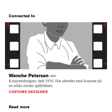
Connected to
Previous
Next
Wenche
Petersen
(NO)
Kostymedesigner,
født
1950.
Har
arbeidet
med
kostyme
på
en
rekke
norske
spillefilmer.
COSTUME DESIGNER
Read more