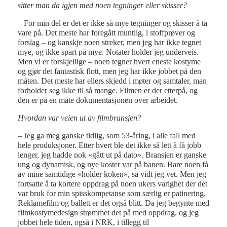
sitter man da igjen med noen tegninger eller skisser?
– For min del er det er ikke så mye tegninger og skisser å ta
vare på. Det meste har foregått muntlig, i stoffprøver og
forslag – og kanskje noen streker, men jeg har ikke tegnet
mye, og ikke spart på mye. Notater holder jeg underveis.
Men vi er forskjellige – noen tegner hvert eneste kostyme
og gjør det fantastisk flott, men jeg har ikke jobbet på den
måten. Det meste har ellers skjedd i møter og samtaler, man
forholder seg ikke til så mange. Filmen er der etterpå, og
den er på en måte dokumentasjonen over arbeidet.
Hvordan var veien ut av filmbransjen?
– Jeg ga meg ganske tidlig, som 53-åring, i alle fall med
hele produksjoner. Etter hvert ble det ikke så lett å få jobb
lenger, jeg hadde nok «gått ut på dato». Bransjen er ganske
ung og dynamisk, og nye koster var på banen. Bare noen få
av mine samtidige «holder koken», så vidt jeg vet. Men jeg
fortsatte å ta kortere oppdrag på noen ukers varighet der det
var bruk for min spisskompetanse som særlig er patinering.
Reklamefilm og ballett er det også blitt. Da jeg begynte med
filmkostymedesign strømmet det på med oppdrag, og jeg
jobbet hele tiden, også i NRK, i tillegg til