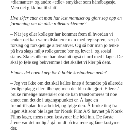
«diamanter» og andre «edle» smykker som håndbagasje.
Men det gikk bra til slutt!
Hva skjer etter at man har lest manuset og gjort seg opp en
formening om de ulike rollekarakterene?
– Når jeg eller kolleger har kommet frem til hvordan vi
tenker det kan være diskuterer man med regissøren, ser på
forslag og forskjellige alternativer. Og så bør man jo tenke
på hva slags miljø rollegurene bor og lever i, og sosial
status. Skuespillerne har absolutt også et ord med i laget. De
skal jo føle seg bekvemme i det skallet vi kler på dem.
Finnes det noen knep for å holde kostnadene nede?
– Jeg vet ikke om det skal kalles knep å forandre på allerede
ferdige plagg eller tilbehør, men det blir ofte gjort. Ellers: å
bruke rimelige materialer om de kan transformeres til noe
annet enn det de i utgangspunktet er. Å lage en
fremdriftsplan for arbeidet, og følge den. Å bruke ting fra
lager. Alt som ble laget for Norsk Film A/S havnet på Norsk
Films lager, mens noen kostymer ble leid inn. De første
årene var det mulig å gå rundt på teatrene og låne kostymer
der.