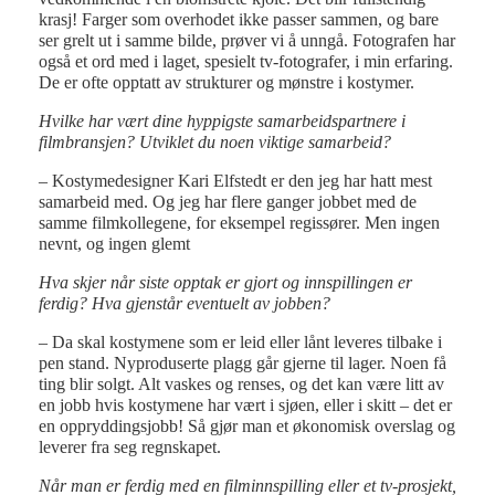
krasj! Farger som overhodet ikke passer sammen, og bare
ser grelt ut i samme bilde, prøver vi å unngå. Fotografen har
også et ord med i laget, spesielt tv-fotografer, i min erfaring.
De er ofte opptatt av strukturer og mønstre i kostymer.
Hvilke har vært dine hyppigste samarbeidspartnere i
filmbransjen? Utviklet du noen viktige samarbeid?
– Kostymedesigner Kari Elfstedt er den jeg har hatt mest
samarbeid med. Og jeg har flere ganger jobbet med de
samme filmkollegene, for eksempel regissører. Men ingen
nevnt, og ingen glemt
Hva skjer når siste opptak er gjort og innspillingen er
ferdig? Hva gjenstår eventuelt av jobben?
– Da skal kostymene som er leid eller lånt leveres tilbake i
pen stand. Nyproduserte plagg går gjerne til lager. Noen få
ting blir solgt. Alt vaskes og renses, og det kan være litt av
en jobb hvis kostymene har vært i sjøen, eller i skitt – det er
en oppryddingsjobb! Så gjør man et økonomisk overslag og
leverer fra seg regnskapet.
Når man er ferdig med en filminnspilling eller et tv-prosjekt,