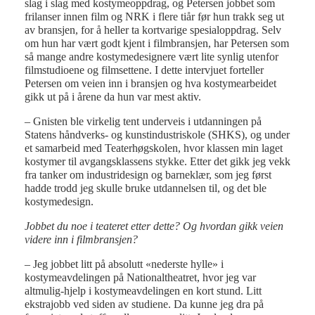
slag i slag med kostymeoppdrag, og Petersen jobbet som
frilanser innen film og NRK i flere tiår før hun trakk seg ut
av bransjen, for å heller ta kortvarige spesialoppdrag. Selv
om hun har vært godt kjent i filmbransjen, har Petersen som
så mange andre kostymedesignere vært lite synlig utenfor
filmstudioene og filmsettene. I dette intervjuet forteller
Petersen om veien inn i bransjen og hva kostymearbeidet
gikk ut på i årene da hun var mest aktiv.
– Gnisten ble virkelig tent underveis i utdanningen på
Statens håndverks- og kunstindustriskole (SHKS), og under
et samarbeid med Teaterhøgskolen, hvor klassen min laget
kostymer til avgangsklassens stykke. Etter det gikk jeg vekk
fra tanker om industridesign og barneklær, som jeg først
hadde trodd jeg skulle bruke utdannelsen til, og det ble
kostymedesign.
Jobbet du noe i teateret etter dette? Og hvordan gikk veien
videre inn i filmbransjen?
– Jeg jobbet litt på absolutt «nederste hylle» i
kostymeavdelingen på Nationaltheatret, hvor jeg var
altmulig-hjelp i kostymeavdelingen en kort stund. Litt
ekstrajobb ved siden av studiene. Da kunne jeg dra på