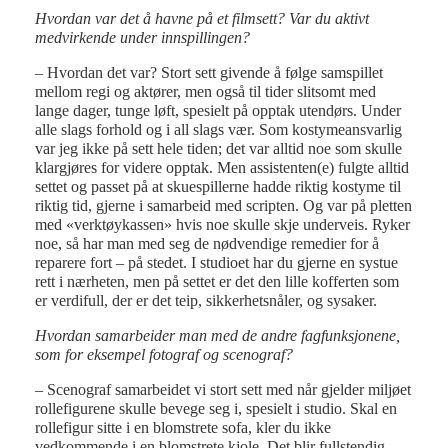
Hvordan var det å havne på et filmsett? Var du aktivt
medvirkende under innspillingen?
– Hvordan det var? Stort sett givende å følge samspillet
mellom regi og aktører, men også til tider slitsomt med
lange dager, tunge løft, spesielt på opptak utendørs. Under
alle slags forhold og i all slags vær. Som kostymeansvarlig
var jeg ikke på sett hele tiden; det var alltid noe som skulle
klargjøres for videre opptak. Men assistenten(e) fulgte alltid
settet og passet på at skuespillerne hadde riktig kostyme til
riktig tid, gjerne i samarbeid med scripten. Og var på pletten
med «verktøykassen» hvis noe skulle skje underveis. Ryker
noe, så har man med seg de nødvendige remedier for å
reparere fort – på stedet. I studioet har du gjerne en systue
rett i nærheten, men på settet er det den lille kofferten som
er verdifull, der er det teip, sikkerhetsnåler, og sysaker.
Hvordan samarbeider man med de andre fagfunksjonene,
som for eksempel fotograf og scenograf?
– Scenograf samarbeidet vi stort sett med når gjelder miljøet
rollefigurene skulle bevege seg i, spesielt i studio. Skal en
rollefigur sitte i en blomstrete sofa, kler du ikke
vedkommende i en blomstrete kjole. Det blir fullstendig