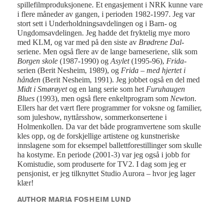
spillefilmproduksjonene. Et engasjement i NRK kunne vare
i flere måneder av gangen, i perioden 1982-1997. Jeg var
stort sett i Underholdningsavdelingen og i Barn- og
Ungdomsavdelingen. Jeg hadde det fryktelig mye moro
med KLM, og var med på den siste av
Brødrene Dal
-
seriene. Men også flere av de lange barneseriene, slik som
Borgen skole
(1987-1990) og
Asylet
(1995-96),
Frida
-
serien (Berit Nesheim, 1989), og
Frida – med hjertet i
hånden
(Berit Nesheim, 1991). Jeg jobbet også en del med
Midt i Smørøyet
og en lang serie som het
Furuhaugen
Blues
(1993), men også flere enkeltprogram som
Newton
.
Ellers har det vært flere programmer for voksne og familier,
som juleshow, nyttårsshow, sommerkonsertene i
Holmenkollen. Da var det både programvertene som skulle
kles opp, og de forskjellige artistene og kunstneriske
innslagene som for eksempel ballettforestillinger som skulle
ha kostyme. En periode (2001-3) var jeg også i jobb for
Komistudie, som produserte for TV2. I dag som jeg er
pensjonist, er jeg tilknyttet Studio Aurora – hvor jeg lager
klær!
AUTHOR MARIA FOSHEIM LUND