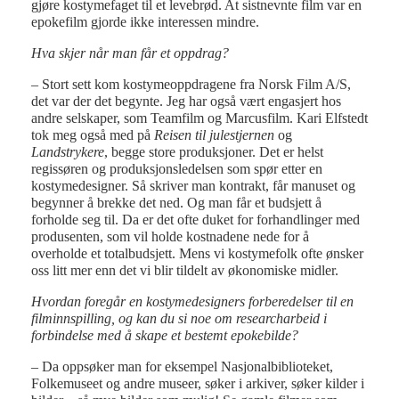
gjøre kostymefaget til et levebrød. At sistnevnte film var en
epokefilm gjorde ikke interessen mindre.
Hva skjer når man får et oppdrag?
– Stort sett kom kostymeoppdragene fra Norsk Film A/S,
det var der det begynte. Jeg har også vært engasjert hos
andre selskaper, som Teamfilm og Marcusfilm. Kari Elfstedt
tok meg også med på
Reisen til julestjernen
og
Landstrykere
, begge store produksjoner. Det er helst
regissøren og produksjonsledelsen som spør etter en
kostymedesigner. Så skriver man kontrakt, får manuset og
begynner å brekke det ned. Og man får et budsjett å
forholde seg til. Da er det ofte duket for forhandlinger med
produsenten, som vil holde kostnadene nede for å
overholde et totalbudsjett. Mens vi kostymefolk ofte ønsker
oss litt mer enn det vi blir tildelt av økonomiske midler.
Hvordan foregår en kostymedesigners forberedelser til en
filminnspilling, og kan du si noe om researcharbeid i
forbindelse med å skape et bestemt epokebilde?
– Da oppsøker man for eksempel Nasjonalbiblioteket,
Folkemuseet og andre museer, søker i arkiver, søker kilder i