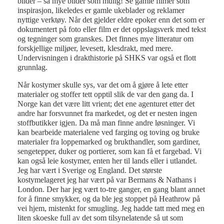
bilder – så mye bilder som mulig! Se gamle filmer som
inspirasjon, likeledes er gamle ukeblader og reklamer
nyttige verktøy. Når det gjelder eldre epoker enn det som er
dokumentert på foto eller film er det oppslagsverk med tekst
og tegninger som granskes. Det finnes mye litteratur om
forskjellige miljøer, levesett, klesdrakt, med mere.
Undervisningen i drakthistorie på SHKS var også et flott
grunnlag.
Når kostymer skulle sys, var det om å gjøre å lete etter
materialer og stoffer tett opptil slik de var den gang da. I
Norge kan det være litt vrient; det ene agenturet etter det
andre har forsvunnet fra markedet, og det er nesten ingen
stoffbutikker igjen. Da må man finne andre løsninger. Vi
kan bearbeide materialene ved farging og toving og bruke
materialer fra loppemarked og brukthandler, som gardiner,
sengetepper, duker og portierer, som kan få et fargebad. Vi
kan også leie kostymer, enten her til lands eller i utlandet.
Jeg har vært i Sverige og England. Det største
kostymelageret jeg har vært på var Bermans & Nathans i
London. Der har jeg vært to-tre ganger, en gang blant annet
for å finne smykker, og da ble jeg stoppet på Heathrow på
vei hjem, mistenkt for smugling. Jeg hadde tatt med meg en
liten skoeske full av det som tilsynelatende så ut som