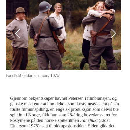
Previous
Next
Faneflukt (Eldar Einarson, 1975)
Fol
Gjennom bekjentskaper havnet Petersen i filmbransjen, og
ganske raskt etter at hun deltok som kostymeassistent på sin
første filminnspilling, en engelsk produksjon som delvis ble
spilt inn i Norge, fikk hun som 25-åring hovedansvaret for
kostymene på den norske spillefilmen
Faneflukt
(Eldar
Einarson, 1975), satt til okkupasjonstiden. Siden gikk det