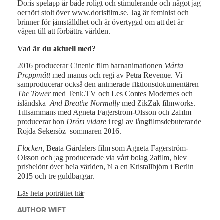
Doris spelapp är både roligt och stimulerande och något jag
oerhört stolt över
www.dorisfilm.se
. Jag är feminist och
brinner för jämställdhet och är övertygad om att det är
vägen till att förbättra världen.
Vad är du aktuell med?
2016 producerar Cinenic film barnanimationen
Märta
Proppmätt
med manus och regi av Petra Revenue. Vi
samproducerar också den animerade fiktionsdokumentären
The Tower
med Tenk.TV och Les Contes Modernes och
isländska
And Breathe Normally
med ZikZak filmworks.
Tillsammans med Agneta Fagerström-Olsson och 2afilm
producerar hon
Dröm vidare
i regi av långfilmsdebuterande
Rojda Sekersöz sommaren 2016.
Flocken,
Beata Gårdelers film som Agneta Fagerström-
Olsson och jag producerade via vårt bolag 2afilm, blev
prisbelönt över hela världen, bl a en Kristallbjörn i Berlin
2015 och tre guldbaggar.
Läs hela porträttet här
AUTHOR WIFT