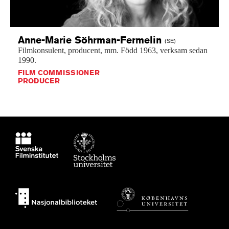
Anne-Marie
Söhrman-Fermelin
(SE)
Filmkonsulent,
producent,
mm.
Född
1963,
verksam
sedan
1990.
FILM COMMISSIONER
PRODUCER