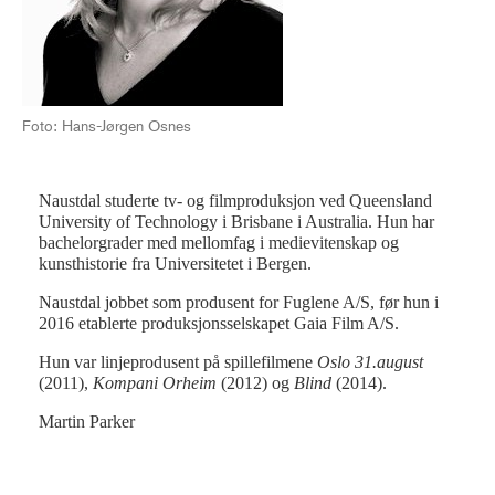
Foto: Hans-Jørgen Osnes
Naustdal studerte tv- og filmproduksjon ved Queensland
Fot
University of Technology i Brisbane i Australia. Hun har
bachelorgrader med mellomfag i medievitenskap og
kunsthistorie fra Universitetet i Bergen.
Naustdal jobbet som produsent for Fuglene A/S, før hun i
2016 etablerte produksjonsselskapet Gaia Film A/S.
Hun var linjeprodusent på spillefilmene
Oslo 31.august
(2011),
Kompani Orheim
(2012) og
Blind
(2014).
Martin Parker