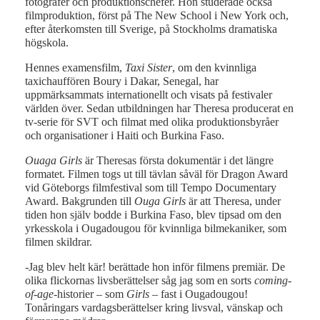
fotografer och produktionschefer. Hon studerade också
filmproduktion, först på The New School i New York och,
efter återkomsten till Sverige, på Stockholms dramatiska
högskola.
Hennes examensfilm,
Taxi Sister
, om den kvinnliga
taxichauffören Boury i Dakar, Senegal, har
uppmärksammats internationellt och visats på festivaler
världen över. Sedan utbildningen har Theresa producerat en
tv-serie för SVT och filmat med olika produktionsbyråer
och organisationer i Haiti och Burkina Faso.
Ouaga Girls
är Theresas första dokumentär i det längre
formatet. Filmen togs ut till tävlan såväl för Dragon Award
vid Göteborgs filmfestival som till Tempo Documentary
Award. Bakgrunden till
Ouga Girls
är att Theresa, under
tiden hon själv bodde i Burkina Faso, blev tipsad om den
yrkesskola i Ougadougou för kvinnliga bilmekaniker, som
filmen skildrar.
-Jag blev helt kär! berättade hon inför filmens premiär. De
olika flickornas livsberättelser såg jag som en sorts
coming-
of-age
-historier – som
Girls
– fast i Ougadougou!
Tonåringars vardagsberättelser kring livsval, vänskap och