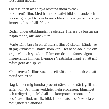
försvunna mödrar.
Theresa är en av de nya rösterna inom svensk
dokumentärfilm. Med humor, kreativt bildberättande och
personlig prägel tacklar hennes filmer allvarliga och viktiga
ämnen och samhällsfrågor.
Redan under utbildningen reagerade Theresa på bristen på
inspirerande, afrikansk film.
-Varje gång jag såg en afrikansk film på skolan, kände jag
att jag krympte till halva storleken. Det handlade alltid om
krig, svält och sjukdom. Eftersom det inte fanns någon
inspirerande film om kvinnor i Västafrika insåg jag att jag
måste göra den själv!
För Theresa är filmskapandet ett sätt att kommunicera, att
förstå och att se.
-Jag känner mig hundra procent närvarande när jag filmer,
säger hon. Jag gillar verkligen hela processen, filmandet
och redigeringen. Med alla de komponenter som en film
består av – ljud, musik, bild, klipp, platser, skådespelare – är
möjligheterna ändlösa!