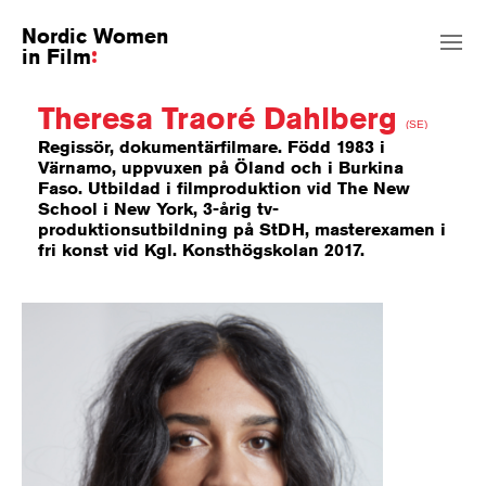
Nordic Women
in Film
Theresa Traoré Dahlberg
(SE)
Regissör, dokumentärfilmare. Född 1983 i
Värnamo, uppvuxen på Öland och i Burkina
Faso. Utbildad i filmproduktion vid The New
School i New York, 3-årig tv-
produktionsutbildning på StDH, masterexamen i
fri konst vid Kgl. Konsthögskolan 2017.