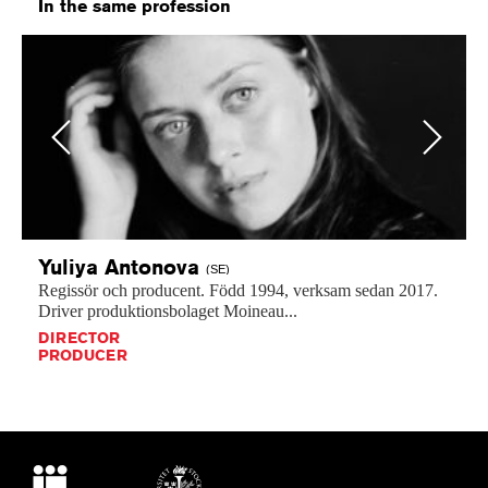
In the same profession
Previous
Next
Yuliya
Antonova
(SE)
Regissör
och
producent.
Född
1994,
verksam
sedan
2017.
Driver
produktionsbolaget
Moineau...
DIRECTOR
PRODUCER