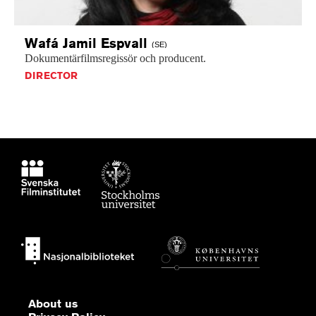
Wafá Jamil
Espvall
(SE)
Dokumentärfilmsregissör
och
producent.
DIRECTOR
About us