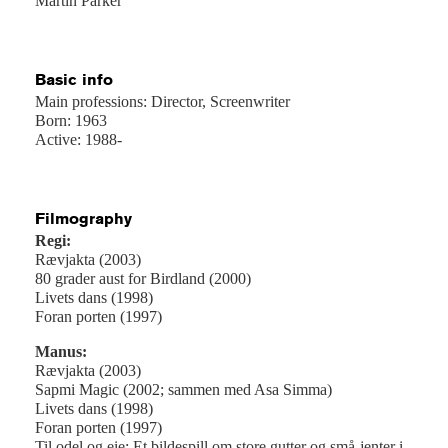
Martin Parker
Basic info
Main professions: Director, Screenwriter
Born: 1963
Active: 1988-
Filmography
Regi:
Rævjakta (2003)
80 grader aust for Birdland (2000)
Livets dans (1998)
Foran porten (1997)
Manus:
Rævjakta (2003)
Sapmi Magic (2002; sammen med Asa Simma)
Livets dans (1998)
Foran porten (1997)
Til odel og eie: Et bildespill om store gutter og små-jenter i