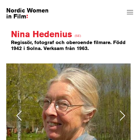
Nordic Women
in Film
Nina Hedenius
(SE)
Regissör, fotograf och oberoende filmare. Född
1942 i Solna. Verksam från 1963.
Previous
Next