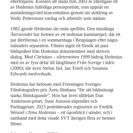
efterföljaren.
Konsten att städa
från 2003 är ytterligare ett
av Hedenius fullödiga personporträtt, som uppnår en
anmärkningsvärd koncentration genom sin skildring av
Wally Petterssons vardag och arbetsliv som städare.
1982 gjorde Hedenius sin enda spelfilm. Den timslånga
Återseendet
har formen av ett nedtonat kammarspel, där ett
par återförenas i en sommarstuga i Bergslagen efter några
månaders separation. Filmen utgör ett försök att para
bildspråket från Hedenius dokumentärer med skriven
dialog. Med
Christian – vårterminen 1999
bidrog Hedenius
med en av fyra delar till långfilmen
Från Sverige i tiden
(2000); där även Stefan Jarl, Jan Troell och Susanna
Edwards medverkade.
Hedenius har belönats med Föreningen Sveriges
Filmfotografers pris Årets filmbana ”för sitt bildmässigt
starka filmskapande”. Hon har även tilldelats Dan
Andersson-priset, Sune Jonsson-stipendiet och
Parlingpriset. 2023 porträtterades regissören av Fredrik
Wenzel i
Nina Hedenius – ett ögonblick i sänder,
och i
samband med detta visade SVT återigen flera av hennes
filmer.