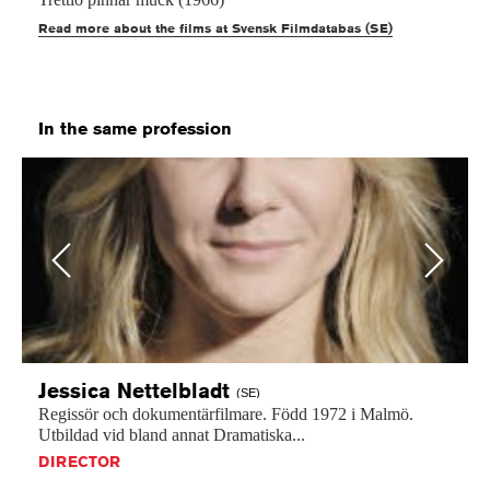
Read more about the films at Svensk Filmdatabas (SE)
In the same profession
Previous
Next
Jessica
Nettelbladt
(SE)
Regissör
och
dokumentärfilmare.
Född
1972
i
Malmö.
Utbildad
vid
bland
annat
Dramatiska...
DIRECTOR