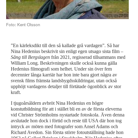
Bil
Foto: Kent Olsson
”En kärleksdikt till den så kallade grå vardagen”. Så har
Nina Hedenius beskrivit sin enligt egen utsago sista film –
Sång till Bergslagen
från 2021, regisserad tillsammans med
William Long. Beskrivningen skulle också kunna gälla
Hedenius filmografi som helhet. Under sin över fem
decennier långa karriär har hon inte bara gjort några av
svensk films främsta landsbygdsskildringar, utan också
upphöjt vardagens detaljer till förtätade ögonblick av stor
kraft.
I tjugoårsåldern avbröt Nina Hedenius en högre
konstutbildning för att i stället bli en av de första eleverna
vid Christer Strömholms nystartade fotoskola. Även denna
avslutade hon dock i förtid och reste till USA där hon tog
intryck av möten med fotografer som Ansel Adams och
Richard Avedon. Sin första större fotoutställning hade hon