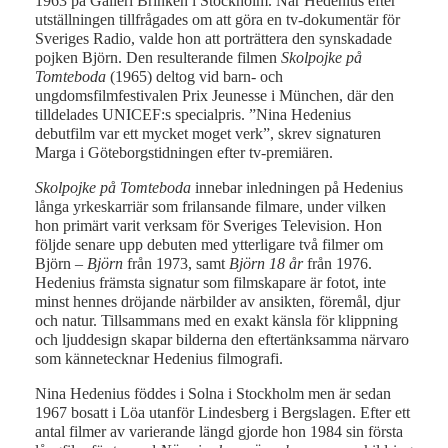
1963 på Galleri Brinken i Stockholm. När Hedenius efter
utställningen tillfrågades om att göra en tv-dokumentär för
Sveriges Radio, valde hon att porträttera den synskadade
pojken Björn. Den resulterande filmen
Skolpojke på
Tomteboda
(1965) deltog vid barn- och
ungdomsfilmfestivalen Prix Jeunesse i München, där den
tilldelades UNICEF:s specialpris. ”Nina Hedenius
debutfilm var ett mycket moget verk”, skrev signaturen
Marga i Göteborgstidningen efter tv-premiären.
Skolpojke på Tomteboda
innebar inledningen på Hedenius
långa yrkeskarriär som frilansande filmare, under vilken
hon primärt varit verksam för Sveriges Television. Hon
följde senare upp debuten med ytterligare två filmer om
Björn –
Björn
från 1973, samt
Björn 18 år
från 1976.
Hedenius främsta signatur som filmskapare är fotot, inte
minst hennes dröjande närbilder av ansikten, föremål, djur
och natur. Tillsammans med en exakt känsla för klippning
och ljuddesign skapar bilderna den eftertänksamma närvaro
som kännetecknar Hedenius filmografi.
Nina Hedenius föddes i Solna i Stockholm men är sedan
1967 bosatt i Löa utanför Lindesberg i Bergslagen. Efter ett
antal filmer av varierande längd gjorde hon 1984 sin första