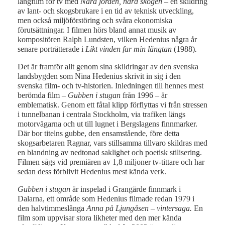
långfilm för tv med
Nära jorden, nära skogen –
en skildring
av lant- och skogsbrukare i en tid av teknisk utveckling,
men också miljöförstöring och svåra ekonomiska
förutsättningar. I filmen hörs bland annat musik av
kompositören Ralph Lundsten, vilken Hedenius några år
senare porträtterade i
Likt vinden far min längtan
(1988)
.
Det är framför allt genom sina skildringar av den svenska
landsbygden som Nina Hedenius skrivit in sig i den
svenska film- och tv-historien. Inledningen till hennes mest
berömda film –
Gubben i stugan
från 1996 – är
emblematisk. Genom ett fåtal klipp förflyttas vi från stressen
i tunnelbanan i centrala Stockholm, via trafiken längs
motorvägarna och ut till lugnet i Bergslagens finnmarker.
Där bor titelns gubbe, den ensamstående, före detta
skogsarbetaren Ragnar, vars stillsamma tillvaro skildras med
en blandning av nedtonad saklighet och poetisk stilisering.
Filmen sågs vid premiären av 1,8 miljoner tv-tittare och har
sedan dess förblivit Hedenius mest kända verk.
Gubben i stugan
är inspelad i Grangärde finnmark i
Dalarna, ett område som Hedenius filmade redan 1979 i
den halvtimmeslånga
Anna på Ljungåsen – vintersaga.
En
film som uppvisar stora likheter med den mer kända