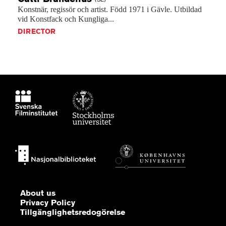
Konstnär,
regissör
och
artist.
Född
1971
i
Gävle.
Utbildad
vid
Konstfack
och
Kungliga...
DIRECTOR
About us
Privacy Policy
Tillgänglighetsredogörelse