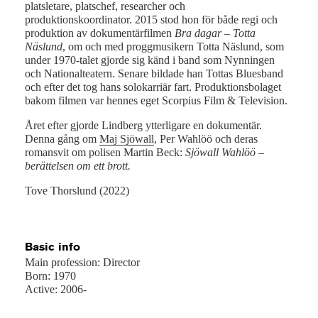
platsletare, platschef, researcher och
produktionskoordinator. 2015 stod hon för både regi och
produktion av dokumentärfilmen
Bra dagar – Totta
Näslund
, om och med proggmusikern Totta Näslund, som
under 1970-talet gjorde sig känd i band som Nynningen
och Nationalteatern. Senare bildade han Tottas Bluesband
och efter det tog hans solokarriär fart. Produktionsbolaget
bakom filmen var hennes eget Scorpius Film & Television.
Året efter gjorde Lindberg ytterligare en dokumentär.
Denna gång om
Maj Sjöwall
, Per Wahlöö och deras
romansvit om polisen Martin Beck:
Sjöwall Wahlöö –
berättelsen om ett brott.
Tove Thorslund (2022)
Basic info
Main profession: Director
Born: 1970
Active: 2006-