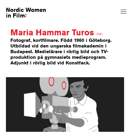
Nordic Women
in Film
Maria Hammar Turos
(SE)
Fotograf, kortfilmare. Född 1960 i Göteborg.
Utbildad vid den ungerska filmakademin i
Budapest. Medielärare i rörlig bild och TV-
produktion på gymnasiets medieprogram.
Adjunkt i rörlig bild vid Konstfack.