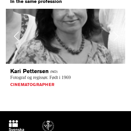
In the same profession
Previous
Next
Kari
Pettersen
(NO)
Fotograf
og
regissør.
Født
i
1969
CINEMATOGRAPHER