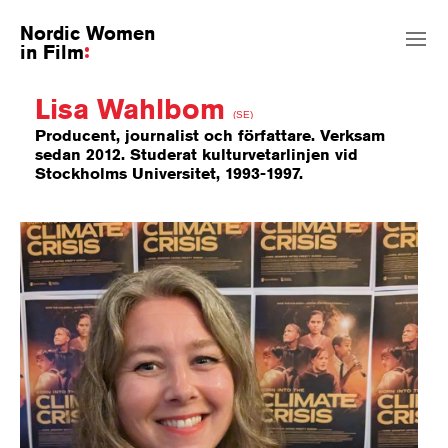
Nordic Women
in Film
Lisa Wahlbom
(SE)
Producent, journalist och författare. Verksam
sedan 2012. Studerat kulturvetarlinjen vid
Stockholms Universitet, 1993-1997.