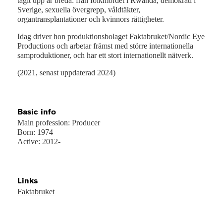
tagit upp är breda: från folkmordet i Rwanda, demokrati i
Sverige, sexuella övergrepp, våldtäkter,
organtransplantationer och kvinnors rättigheter.
Idag driver hon produktionsbolaget Faktabruket/Nordic Eye
Productions och arbetar främst med större internationella
samproduktioner, och har ett stort internationellt nätverk.
(2021, senast uppdaterad 2024)
Basic info
Main profession: Producer
Born: 1974
Active: 2012-
Links
Faktabruket