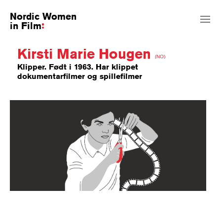
Nordic Women
in Film
Kirsti Marie Hougen
(NO)
Klipper. Født i 1963. Har klippet
dokumentarfilmer og spillefilmer