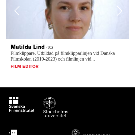
Previous
Next
Matilda
Lind
(SE)
Filmklippare.
Utbildad
på
filmklipparlinjen
vid
Danska
Filmskolan
(2019-2023)
och
filmlinjen
vid...
FILM EDITOR