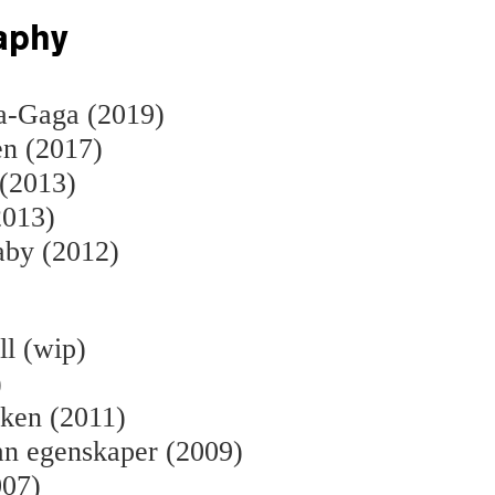
aphy
-Gaga (2019)
en (2017)
 (2013)
2013)
aby (2012)
l (wip)
)
iken (2011)
an egenskaper (2009)
007)