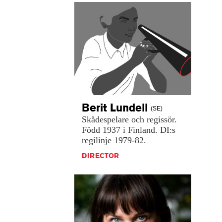
Berit
Lundell
(SE)
Skådespelare
och
regissör.
Född
1937
i
Finland.
DI:s
regilinje
1979-82.
DIRECTOR