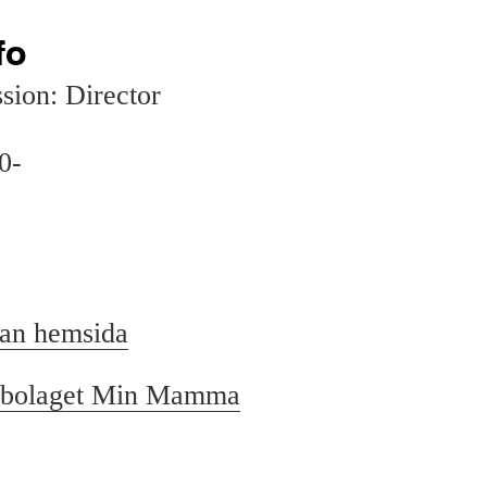
fo
sion: Director
0-
lan hemsida
sbolaget Min Mamma