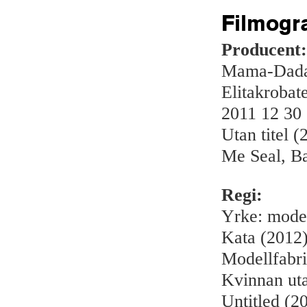
Filmogr
Producent:
Mama-Dada
Elitakrobat
2011 12 30
Utan titel (
Me Seal, B
Regi:
Yrke: model
Kata (2012
Modellfabr
Kvinnan ut
Untitled (2