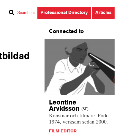
Professional Directory
Articles
Search in
:
Connected to
tbildad
Leontine
Arvidsson
(SE)
Konstnär
och
filmare.
Född
1974,
verksam
sedan
2000.
FILM EDITOR