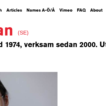
h
Articles
Names A-Ö/Å
Vimeo
FAQ
About
lan
(SE)
d 1974, verksam sedan 2000. U