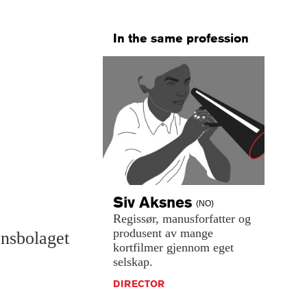
In the same profession
Siv
Aksnes
(NO)
Regissør,
manusforfatter
og
produsent
av
mange
nsbolaget
kortfilmer
gjennom
eget
selskap.
DIRECTOR