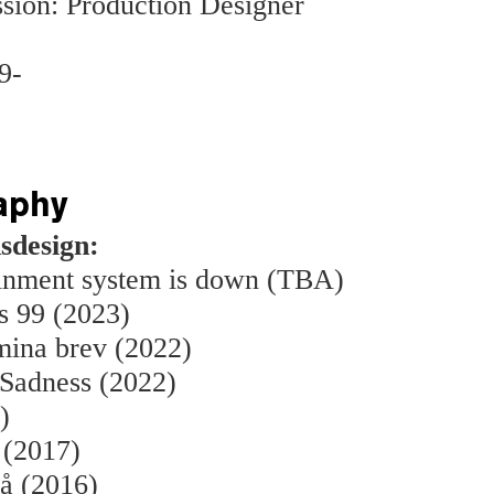
sion: Production Designer
9-
aphy
sdesign:
ainment system is down (TBA)
s 99 (2023)
mina brev (2022)
 Sadness (2022)
)
 (2017)
lå (2016)