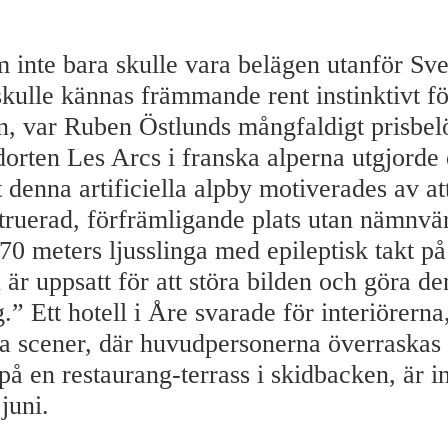
m inte bara skulle vara belägen utanför Sv
kulle kännas främmande rent instinktivt fö
n, var Ruben Östlunds mångfaldigt prisbe
dorten Les Arcs i franska alperna utgjorde 
t denna artificiella alpby motiverades av at
struerad, förfrämligande plats utan nämnvär
70 meters ljusslinga med epileptisk takt på
 är uppsatt för att störa bilden och göra d
.” Ett hotell i Åre svarade för interiörerna
ra scener, där huvudpersonerna överraskas 
 på en restaurang-terrass i skidbacken, är i
juni.