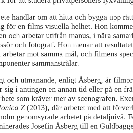
k för att studera privatpersoners lyxvåning
ete handlar om att hitta och bygga upp rät
g för en films visuella helhet. Hon kommer 
en och arbetar utifrån manus, i nära sama
ssör och fotograf. Hon menar att resultatet 
la arbetar mot samma mål, och filmens spec
mponenter sammanstrålar.
ligt och utmanande, enligt Åsberg, är filmp
r sig i antingen en annan tid eller på en 
 arbete som kräver mer av scenografen. Ex
onica Z
(2013), där arbetet med att förver
kholm genomsyrade arbetet på detaljnivå. Fö
minerades Josefin Åsberg till en Guldbagge