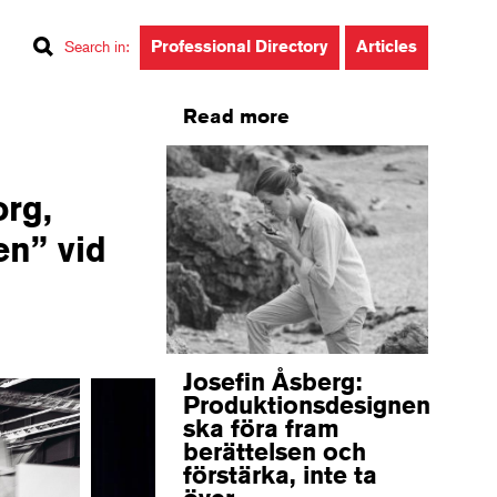
Professional Directory
Articles
Search in
:
Read more
org,
en” vid
Josefin Åsberg:
Produktionsdesignen
ska föra fram
berättelsen och
förstärka, inte ta