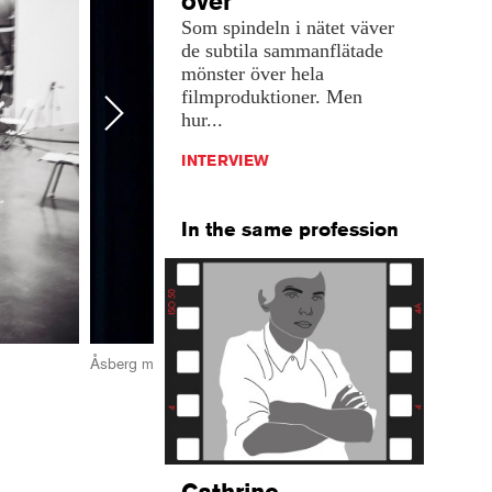
över
Som spindeln i nätet väver
de subtila sammanflätade
mönster över hela
filmproduktioner. Men
Next
hur...
INTERVIEW
In the same profession
Åsberg med Ruben Östlund. Foto: Film i Väst
Cathrine