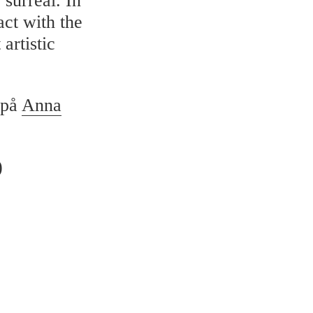
 surreal. In
act with the
artistic
 på
Anna
)