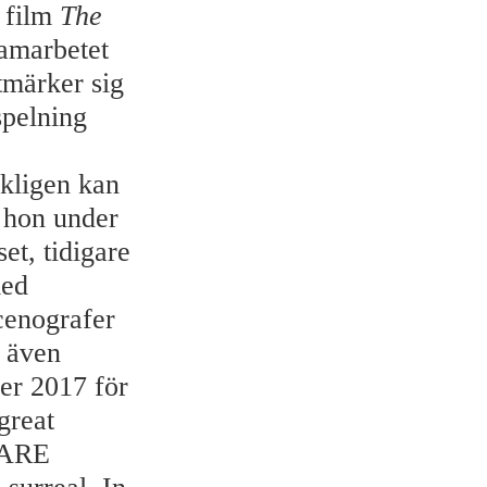
e film
The
amarbetet
tmärker sig
spelning
kligen kan
n hon under
set, tidigare
med
scenografer
g även
er 2017 för
great
QUARE