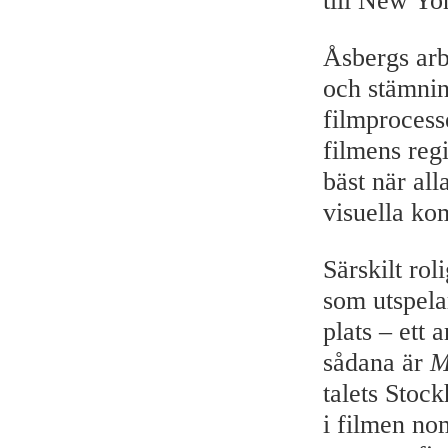
till New Yor
Åsbergs arb
och stämnin
filmprocess
filmens regi
bäst när al
visuella ko
Särskilt ro
som utspela
plats – ett
sådana är
M
talets Stoc
i filmen no