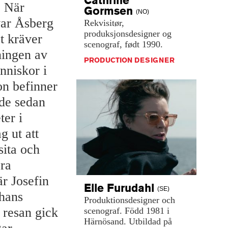
. När
Gormsen
(NO)
var Åsberg
Rekvisitør,
produksjonsdesigner
og
et kräver
scenograf,
født
1990.
ningen av
PRODUCTION DESIGNER
nniskor i
on befinner
ade sedan
ter i
g ut att
sita och
öra
är Josefin
Elle
Furudahl
(SE)
hans
Produktionsdesigner
och
– resan gick
scenograf.
Född
1981
i
Härnösand.
Utbildad
på