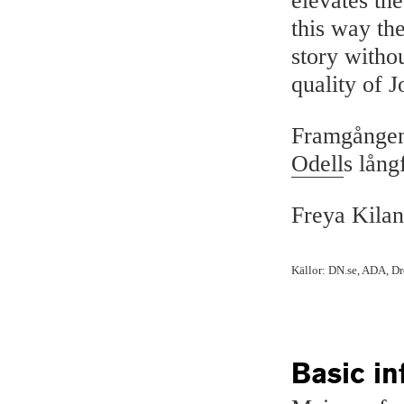
elevates the
this way the
story withou
quality of 
Framgången 
Odell
s lån
Freya Kilan
Källor: DN.se, ADA, 
Basic in