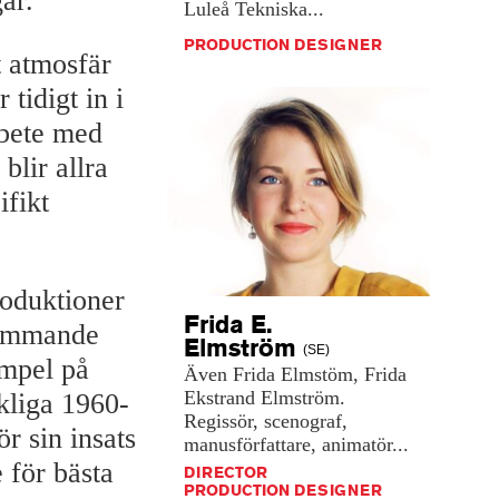
ar.
Luleå
Tekniska...
PRODUCTION DESIGNER
t atmosfär
tidigt in i
rbete med
blir allra
ifikt
roduktioner
Frida E.
främmande
Elmström
(SE)
empel på
Även
Frida
Elmstöm,
Frida
Ekstrand
Elmström.
kliga 1960-
Regissör,
scenograf,
r sin insats
manusförfattare,
animatör...
 för bästa
DIRECTOR
PRODUCTION DESIGNER