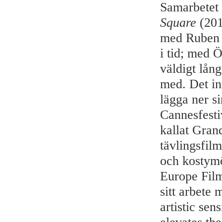
Samarbetet 
Square
(201
med Ruben Ö
i tid; med Ö
väldigt lång
med. Det in
lägga ner s
Cannesfesti
kallat Gran
tävlingsfil
och kostymö
Europe Film
sitt arbete
artistic se