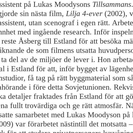
assistent på Lukas Moodysons
Tillsammans
orde sin nästa film,
Lilja 4-ever
(2002), 
assistent, utan scenograf i egen rätt. Arbet
nnhet med ingående research. Inför inspel
reste Åsberg till Estland för att besöka mä
 liknande de som filmens utsatta huvudpers
tt ta del av de miljöer de lever i. Hon arbet
 i Estland för att, inför bygget av lägenhe
studior, få tag på rätt byggmaterial som så
örande i före detta Sovjetunionen. Rekvi
a detaljer fraktades från Estland för att g
na fullt trovärdiga och ge rätt atmosfär. N
tsatte samarbetet med Lukas Moodyson på 
09) var förarbetet nästintill det motsatta 