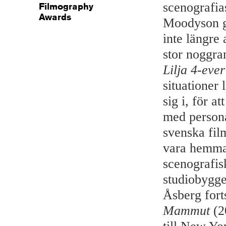
scenografi
Filmography
Awards
Moodyson gj
inte längre 
stor noggra
Lilja 4-ever
situationer
sig i, för a
med personal
svenska film
vara hemmah
scenografisk
studiobygge
Åsberg for
Mammut
(20