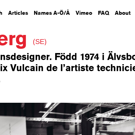
h
Articles
Names A-Ö/Å
Vimeo
FAQ
About
berg
(SE)
nsdesigner. Född 1974 i Älvsb
x Vulcain de l’artiste technici
.