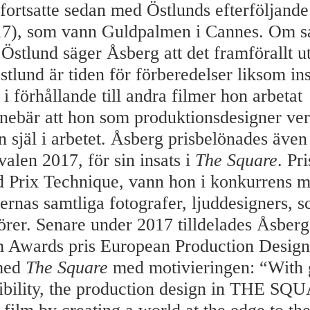
fortsatte sedan med Östlunds efterföljand
7), som vann Guldpalmen i Cannes. Om s
stlund säger Åsberg att det framförallt u
stlund är tiden för förberedelser liksom in
 i förhållande till andra filmer hon arbetat
nebär att hon som produktionsdesigner ver
in själ i arbetet. Åsberg prisbelönades äve
valen 2017, för sin insats i
The Square
. Pri
d Prix Technique, vann hon i konkurrens 
mernas samtliga fotografer, ljuddesigners, 
rer. Senare under 2017 tilldelades Åsber
 Awards pris European Production Design
 med
The Square
med motivieringen: “With 
nsibility, the production design in THE S