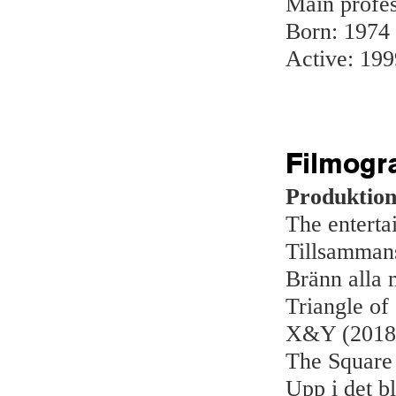
Main profes
Born: 1974
Active: 199
Filmogr
Produktion
The entert
Tillsamman
Bränn alla 
Triangle of
X&Y (2018
The Square
Upp i det b