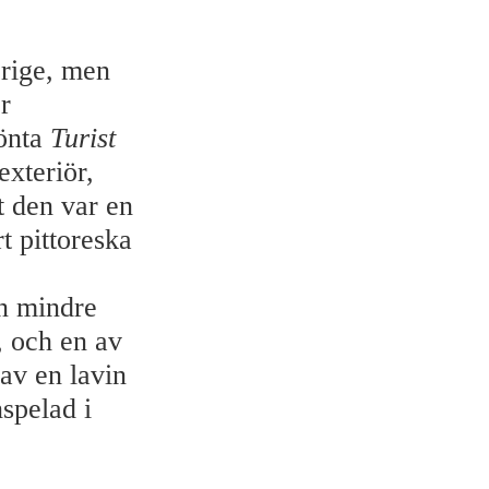
erige, men
r
lönta
Turist
exteriör,
t den var en
t pittoreska
en mindre
, och en av
av en lavin
nspelad i