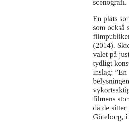
scenografi.
En plats so
som också s
filmpublike
(2014). Ski
valet på jus
tydligt kon
inslag: ”En 
belysningen
vykortsaktig
filmens sto
då de sitter
Göteborg, i 