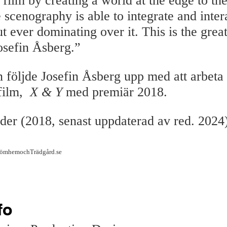
 film by creating a world at the edge to the
 scenography is able to integrate an
d inter
t ever dominating over it. This is the great 
Josefin Åsberg.”
följde Josefin Åsberg upp med att arbeta
gfilm,
X & Y
med premiär 2018.
der (2018, senast uppdaterad av red. 2024
DrömhemochTrädgård.se
fo