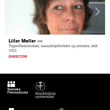
Previous
Next
Liller
Møller
(DK)
Tegnefilminstruktør,
manuskriptforfatter
og
animator,
født
1952.
DIRECTOR