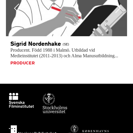
Previous
Next
Sigrid
Nordenhake
(SE)
Producent.
Född
1988
i
Malmö.
Utbildad
vid
Medieinstitutet
(2011-2013)
och
Alma
Manusutbildning...
PRODUCER