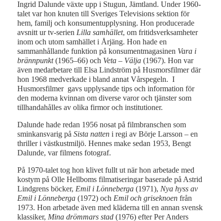
Ingrid Dalunde växte upp i Stugun, Jämtland. Under 1960-
talet var hon knuten till Sveriges Televisions sektion för
hem, familj och konsumentupplysning. Hon producerade
avsnitt ur tv-serien
Lilla samhället
, om fritidsverksamheter
inom och utom samhället i Årjäng. Hon hade en
sammanhållande funktion på konsumentmagasinen
Vara i
brännpunkt
(1965–66) och
Veta – Välja
(1967). Hon var
även medarbetare till Elsa Lindström på Husmorsfilmer där
hon 1968 medverkade i bland annat Vårspegeln. I
Husmorsfilmer gavs upplysande tips och information för
den moderna kvinnan om diverse varor och tjänster som
tillhandahålles av olika firmor och institutioner.
Dalunde hade redan 1956 nosat på filmbranschen som
sminkansvarig på
Sista natten
i regi av Börje Larsson – en
thriller i västkustmiljö. Hennes make sedan 1953, Bengt
Dalunde, var filmens fotograf.
På 1970-talet tog hon klivet fullt ut när hon arbetade med
kostym på Olle Hellboms filmatiseringar baserade på Astrid
Lindgrens böcker,
Emil i Lönneberga
(1971),
Nya hyss av
Emil i Lönneberga
(1972) och
Emil och griseknoen
från
1973. Hon arbetade även med kläderna till en annan svensk
klassiker,
Mina drömmars stad
(1976) efter Per Anders