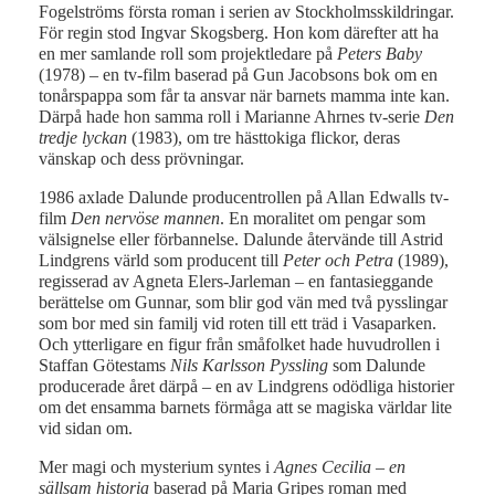
Fogelströms första roman i serien av Stockholmsskildringar.
För regin stod Ingvar Skogsberg. Hon kom därefter att ha
en mer samlande roll som projektledare på
Peters Baby
(1978) – en tv-film baserad på Gun Jacobsons bok om en
tonårspappa som får ta ansvar när barnets mamma inte kan.
Därpå hade hon samma roll i Marianne Ahrnes tv-serie
Den
tredje lyckan
(1983), om tre hästtokiga flickor, deras
vänskap och dess prövningar.
1986 axlade Dalunde producentrollen på Allan Edwalls tv-
film
Den nervöse mannen
. En moralitet om pengar som
välsignelse eller förbannelse. Dalunde återvände till Astrid
Lindgrens värld som producent till
Peter och Petra
(1989),
regisserad av Agneta Elers-Jarleman – en fantasieggande
berättelse om Gunnar, som blir god vän med två pysslingar
som bor med sin familj vid roten till ett träd i Vasaparken.
Och ytterligare en figur från småfolket hade huvudrollen i
Staffan Götestams
Nils Karlsson Pyssling
som Dalunde
producerade året därpå – en av Lindgrens odödliga historier
om det ensamma barnets förmåga att se magiska världar lite
vid sidan om.
Mer magi och mysterium syntes i
Agnes Cecilia – en
sällsam historia
baserad på Maria Gripes roman med