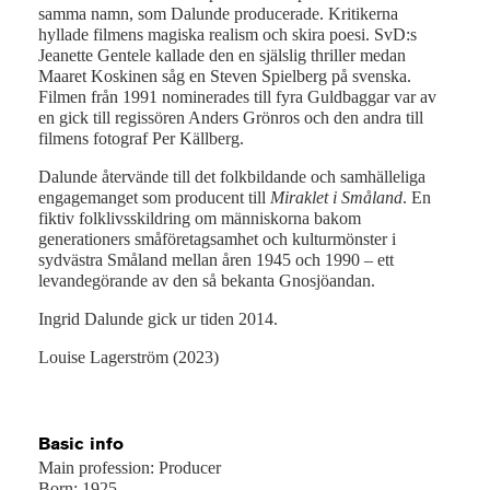
samma namn, som Dalunde producerade. Kritikerna
hyllade filmens magiska realism och skira poesi. SvD:s
Jeanette Gentele kallade den en själslig thriller medan
Maaret Koskinen såg en Steven Spielberg på svenska.
Filmen från 1991 nominerades till fyra Guldbaggar var av
en gick till regissören Anders Grönros och den andra till
filmens fotograf Per Källberg.
Dalunde återvände till det folkbildande och samhälleliga
engagemanget som producent till
Miraklet i Småland
. En
fiktiv folklivsskildring om människorna bakom
generationers småföretagsamhet och kulturmönster i
sydvästra Småland mellan åren 1945 och 1990 – ett
levandegörande av den så bekanta Gnosjöandan.
Ingrid Dalunde gick ur tiden 2014.
Louise Lagerström (2023)
Basic info
Main profession: Producer
Born: 1925