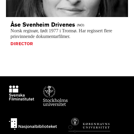
Åse Svenheim
Drivenes
(NO)
Norsk
regissør,
født
1977
i
Tromsø.
Har
regissert
flere
prisvinnende
dokumentarfilmer.
DIRECTOR