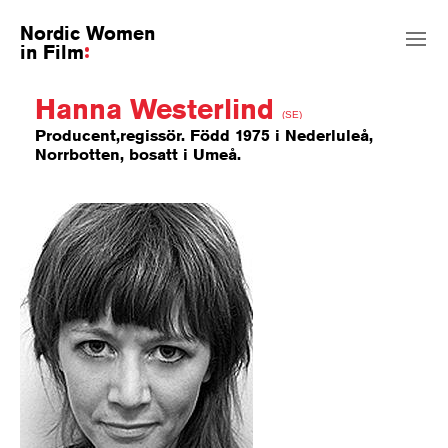
Nordic Women
in Film
Hanna Westerlind
(SE)
Producent,regissör. Född 1975 i Nederluleå,
Norrbotten, bosatt i Umeå.