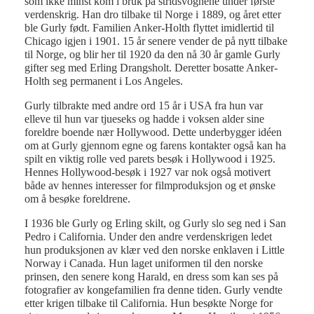
som ikke minst kom i bruk på stridsvognene under første
verdenskrig. Han dro tilbake til Norge i 1889, og året etter
ble Gurly født. Familien Anker-Holth flyttet imidlertid til
Chicago igjen i 1901. 15 år senere vender de på nytt tilbake
til Norge, og blir her til 1920 da den nå 30 år gamle Gurly
gifter seg med Erling Drangsholt. Deretter bosatte Anker-
Holth seg permanent i Los Angeles.
Gurly tilbrakte med andre ord 15 år i USA fra hun var
elleve til hun var tjueseks og hadde i voksen alder sine
foreldre boende nær Hollywood. Dette underbygger idéen
om at Gurly gjennom egne og farens kontakter også kan ha
spilt en viktig rolle ved parets besøk i Hollywood i 1925.
Hennes Hollywood-besøk i 1927 var nok også motivert
både av hennes interesser for filmproduksjon og et ønske
om å besøke foreldrene.
I 1936 ble Gurly og Erling skilt, og Gurly slo seg ned i San
Pedro i California. Under den andre verdenskrigen ledet
hun produksjonen av klær ved den norske enklaven i Little
Norway i Canada. Hun laget uniformen til den norske
prinsen, den senere kong Harald, en dress som kan ses på
fotografier av kongefamilien fra denne tiden. Gurly vendte
etter krigen tilbake til California. Hun besøkte Norge for