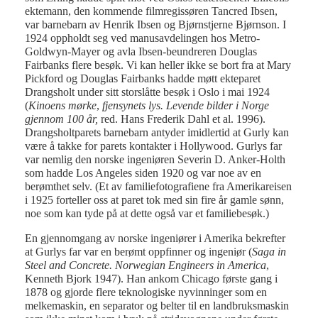
ektemann, den kommende filmregissøren Tancred Ibsen,
var barnebarn av Henrik Ibsen og Bjørnstjerne Bjørnson. I
1924 oppholdt seg ved manusavdelingen hos Metro-
Goldwyn-Mayer og avla Ibsen-beundreren Douglas
Fairbanks flere besøk. Vi kan heller ikke se bort fra at Mary
Pickford og Douglas Fairbanks hadde møtt ekteparet
Drangsholt under sitt storslåtte besøk i Oslo i mai 1924
(
Kinoens mørke
,
fjensynets lys. Levende bilder i Norge
gjennom 100 år,
red. Hans Frederik Dahl et al. 1996).
Drangsholtparets barnebarn antyder imidlertid at Gurly kan
være å takke for parets kontakter i Hollywood. Gurlys far
var nemlig den norske ingeniøren Severin D. Anker-Holth
som hadde Los Angeles siden 1920 og var noe av en
berømthet selv. (Et av familiefotografiene fra Amerikareisen
i 1925 forteller oss at paret tok med sin fire år gamle sønn,
noe som kan tyde på at dette også var et familiebesøk.)
En gjennomgang av norske ingeniører i Amerika bekrefter
at Gurlys far var en berømt oppfinner og ingeniør (
Saga in
Steel and Concrete. Norwegian Engineers in America
,
Kenneth Bjork 1947). Han ankom Chicago første gang i
1878 og gjorde flere teknologiske nyvinninger som en
melkemaskin, en separator og belter til en landbruksmaskin