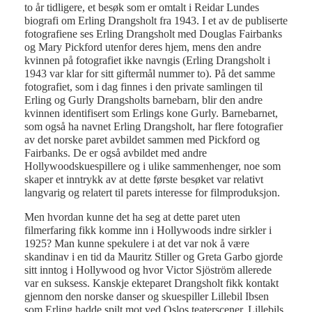
to år tidligere, et besøk som er omtalt i Reidar Lundes
biografi om Erling Drangsholt fra 1943. I et av de publiserte
fotografiene ses Erling Drangsholt med Douglas Fairbanks
og Mary Pickford utenfor deres hjem, mens den andre
kvinnen på fotografiet ikke navngis (Erling Drangsholt i
1943 var klar for sitt giftermål nummer to). På det samme
fotografiet, som i dag finnes i den private samlingen til
Erling og Gurly Drangsholts barnebarn, blir den andre
kvinnen identifisert som Erlings kone Gurly. Barnebarnet,
som også ha navnet Erling Drangsholt, har flere fotografier
av det norske paret avbildet sammen med Pickford og
Fairbanks. De er også avbildet med andre
Hollywoodskuespillere og i ulike sammenhenger, noe som
skaper et inntrykk av at dette første besøket var relativt
langvarig og relatert til parets interesse for filmproduksjon.
Men hvordan kunne det ha seg at dette paret uten
filmerfaring fikk komme inn i Hollywoods indre sirkler i
1925? Man kunne spekulere i at det var nok å være
skandinav i en tid da Mauritz Stiller og Greta Garbo gjorde
sitt inntog i Hollywood og hvor Victor Sjöström allerede
var en suksess. Kanskje ekteparet Drangsholt fikk kontakt
gjennom den norske danser og skuespiller Lillebil Ibsen
som Erling hadde spilt mot ved Oslos teaterscener. Lillebils