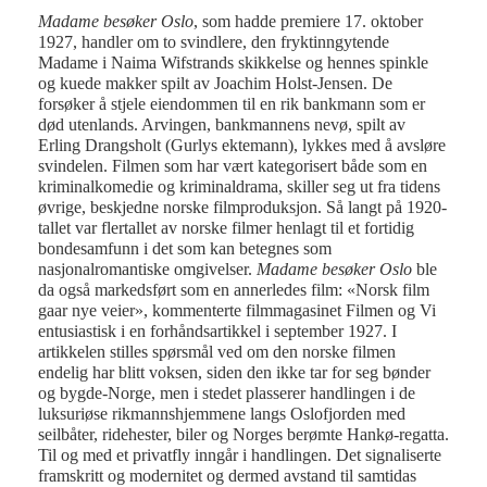
Madame besøker Oslo
, som hadde premiere 17. oktober
1927, handler om to svindlere, den fryktinngytende
Madame i Naima Wifstrands skikkelse og hennes spinkle
og kuede makker spilt av Joachim Holst-Jensen. De
forsøker å stjele eiendommen til en rik bankmann som er
død utenlands. Arvingen, bankmannens nevø, spilt av
Erling Drangsholt (Gurlys ektemann), lykkes med å avsløre
svindelen. Filmen som har vært kategorisert både som en
kriminalkomedie og kriminaldrama, skiller seg ut fra tidens
øvrige, beskjedne norske filmproduksjon. Så langt på 1920-
tallet var flertallet av norske filmer henlagt til et fortidig
bondesamfunn i det som kan betegnes som
nasjonalromantiske omgivelser.
Madame besøker Oslo
ble
da også markedsført som en annerledes film: «Norsk film
gaar nye veier», kommenterte filmmagasinet Filmen og Vi
entusiastisk i en forhåndsartikkel i september 1927. I
artikkelen stilles spørsmål ved om den norske filmen
endelig har blitt voksen, siden den ikke tar for seg bønder
og bygde-Norge, men i stedet plasserer handlingen i de
luksuriøse rikmannshjemmene langs Oslofjorden med
seilbåter, ridehester, biler og Norges berømte Hankø-regatta.
Til og med et privatfly inngår i handlingen. Det signaliserte
framskritt og modernitet og dermed avstand til samtidas