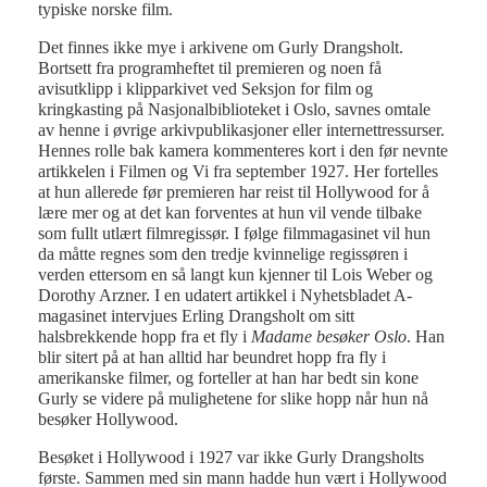
typiske norske film.
Det finnes ikke mye i arkivene om Gurly Drangsholt.
Bortsett fra programheftet til premieren og noen få
avisutklipp i klipparkivet ved Seksjon for film og
kringkasting på Nasjonalbiblioteket i Oslo, savnes omtale
av henne i øvrige arkivpublikasjoner eller internettressurser.
Hennes rolle bak kamera kommenteres kort i den før nevnte
artikkelen i Filmen og Vi fra september 1927. Her fortelles
at hun allerede før premieren har reist til Hollywood for å
lære mer og at det kan forventes at hun vil vende tilbake
som fullt utlært filmregissør. I følge filmmagasinet vil hun
da måtte regnes som den tredje kvinnelige regissøren i
verden ettersom en så langt kun kjenner til Lois Weber og
Dorothy Arzner. I en udatert artikkel i Nyhetsbladet A-
magasinet intervjues Erling Drangsholt om sitt
halsbrekkende hopp fra et fly i
Madame besøker Oslo
. Han
blir sitert på at han alltid har beundret hopp fra fly i
amerikanske filmer, og forteller at han har bedt sin kone
Gurly se videre på mulighetene for slike hopp når hun nå
besøker Hollywood.
Besøket i Hollywood i 1927 var ikke Gurly Drangsholts
første. Sammen med sin mann hadde hun vært i Hollywood