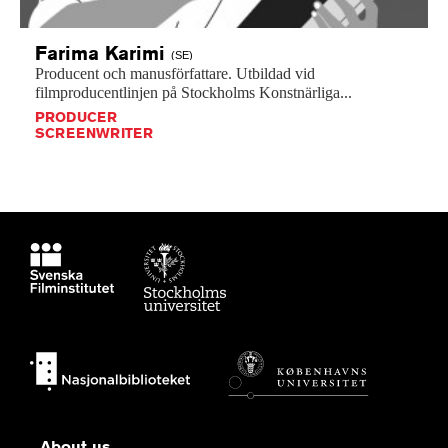
Farima
Karimi
(SE)
Producent
och
manusförfattare.
Utbildad
vid
filmproducentlinjen
på
Stockholms
Konstnärliga...
PRODUCER
SCREENWRITER
About us