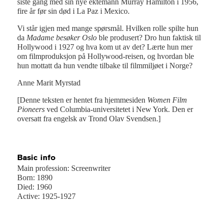
siste gang med sin nye ektemann Murray Hamilton i 1956,
fire år før sin død i La Paz i Mexico.
Vi står igjen med mange spørsmål. Hvilken rolle spilte hun
da
Madame besøker Oslo
ble produsert? Dro hun faktisk til
Hollywood i 1927 og hva kom ut av det? Lærte hun mer
om filmproduksjon på Hollywood-reisen, og hvordan ble
hun mottatt da hun vendte tilbake til filmmiljøet i Norge?
Anne Marit Myrstad
[Denne teksten er hentet fra hjemmesiden
Women Film
Pioneers
ved Columbia-universitetet i New York. Den er
oversatt fra engelsk av Trond Olav Svendsen.]
Basic info
Main profession: Screenwriter
Born: 1890
Died: 1960
Active: 1925-1927