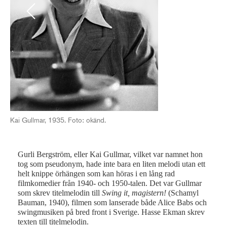
Previous
Next
Kai Gullmar, 1935. Foto: okänd.
Kai
Gurli Bergström, eller Kai Gullmar, vilket var namnet hon
tog som pseudonym, hade inte bara en liten melodi utan ett
helt knippe örhängen som kan höras i en lång rad
filmkomedier från 1940- och 1950-talen. Det var Gullmar
som skrev titelmelodin till
Swing it, magistern!
(Schamyl
Bauman, 1940), filmen som lanserade både Alice Babs och
swingmusiken på bred front i Sverige. Hasse Ekman skrev
texten till titelmelodin.