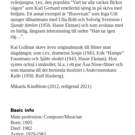
svårsjungna, t.ex. den populära “Vart tar alla vackra flickor
vägen” som Karl Gerhard emellertid sjöng in på skiva med
briljans. Ett annat exempel är “Bussvisan” som Inga Gill
sjunger tillsammans med Ulla-Britt och Solveig Svensson i
Sjunde himlen
(1956, Hasse Ekman) och som avslutas med
en härlig, långsam inbromsning till orden “Han tar igen
sig…”.
Kai Gullmar skrev även originalmusik till filmer utan
slagdängor, som t.ex. dramerna
Sonja
(1943, Erik “Hampe”
Faustman) och
Sjätte skottet
(1943, Hasse Ekman). Hon
syntes också i småroller, bl.a. i ett par Åsa-Nisse-filmer och
som mamma till det berömda busfröet i
Anderssonskans
Kalle
(1950, Rolf Husberg).
Mikaela Kindblom (2012, redigerad 2021)
Basic info
Main profession: Composer/Musician
Born: 1905
Died: 1982
Active: 1929-1961