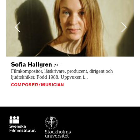
Previous
Next
Sofia
Hallgren
(SE)
Filmkompositör,
låtskrivare,
producent,
dirigent
och
ljudtekniker.
Född
1988.
Uppvuxen
i...
COMPOSER/MUSICIAN