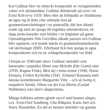
Kai Gullmar blev en omtyckt kompositör av swingmelodier,
valser och sjömanslåtar. Gullmar debuterade på scen i en
Ernst Rolf-revy 1929. Men efter att förbjudits av föräldrarna
att ägna sig åt detta yrke arbetade hon på
grammofonavdelningen i en pianoaffär, där hon ibland
roade sig med att sjunga till engelska orkesterskivor, ett
slags proto-karaoke som hördes i en högtalare på gatan.
Operadirigenten Nils Grevillius råkade passera och Gullmar
blev upptäckt, och kunde inleda en grammofonartistkarriär
vid skivbolaget HMV. Efterhand fick hon sjunga in egna
kompositioner och en ny schlagerkompositör var född.
I början av 1940-talet skrev Gullmar melodier som
lanserades i populära filmer som
Melodin från Gamla stan
(1939, Ragnar Frisk),
Med dej i mina armar
(1940, Hasse
Ekman),
Fröken Kyrkråtta
(1941, Schamyl Bauman) med
danska komediennen Marguerite Viby – och så
Swing it,
magistern
förstås. Oftast var det Gus Morris (Gustaf
Wahlenius) som skrev sångtexterna.
Många folkkära artister gjorde succé med hennes sånger,
t.ex. Sven-Olof Sandberg, Ulla Billquist, Karin Juel och
Harry Brandelius. En del av hennes melodier var ganska