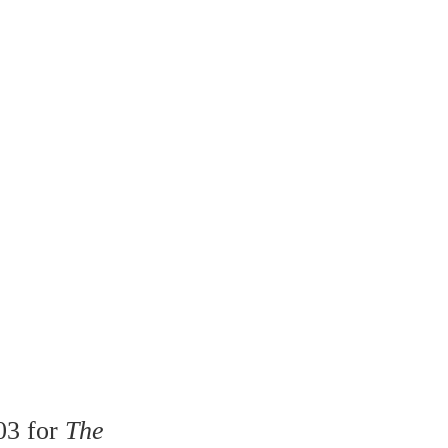
03 for
The