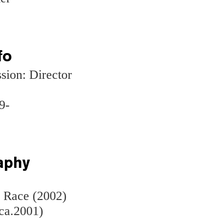
fo
sion: Director
9-
aphy
Race (2002)
ca.2001)