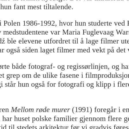
hun fant mest tiltalende.
 Polen 1986-1992, hvor hun studerte ved 
v medstudentene var Maria Fuglevaag Wars
ź ble elevene utfordret til å lage filmer ut
r også siden laget filmer med vekt på det v
rte både fotograf- og regissørlinjen, og ha
et grep om de ulike fasene i filmproduksj
i står hun også for fotografi og klipp i fler
ren
Mellom røde murer
(1991) foregår i en
 har huset polske familier gjennom flere g
id til stedets arkitektur før vi gradvis føre