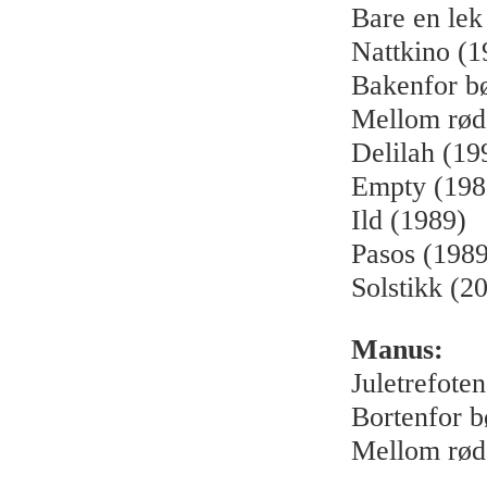
Bare en lek
Nattkino (1
Bakenfor b
Mellom rød
Delilah (19
Empty (198
Ild (1989)
Pasos (1989
Solstikk (2
Manus:
Juletrefote
Bortenfor b
Mellom rød