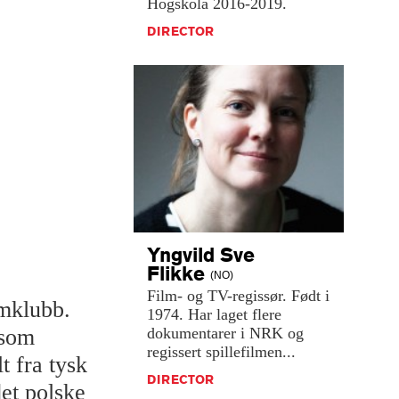
Högskola
2016-2019.
DIRECTOR
Yngvild Sve
Flikke
(NO)
Film-
og
TV-regissør.
Født
i
lmklubb.
1974.
Har
laget
flere
dokumentarer
i
NRK
og
 som
regissert
spillefilmen...
t fra tysk
DIRECTOR
det polske