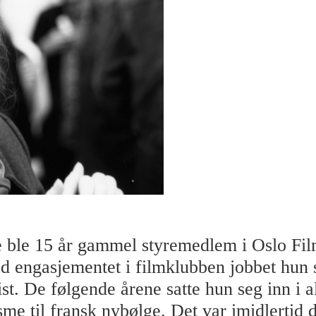
 ble 15 år gammel styremedlem i Oslo Fi
ed engasjementet i filmklubben jobbet hun
t. De følgende årene satte hun seg inn i al
sme til fransk nybølge. Det var imidlertid 