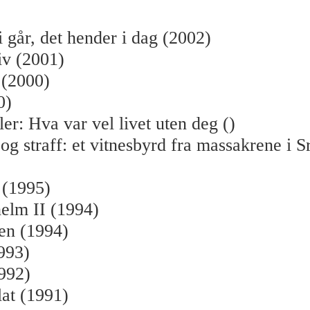
i går, det hender i dag (2002)
liv (2001)
 (2000)
0)
er: Hva var vel livet uten deg ()
og straff: et vitnesbyrd fra massakrene i S
 (1995)
elm II (1994)
øen (1994)
993)
992)
lat (1991)