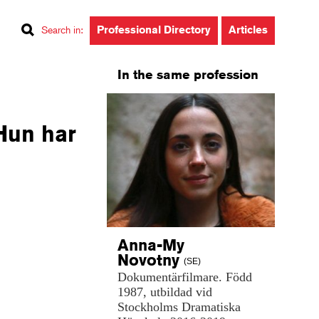
Professional Directory
Articles
Search in
:
In the same profession
 Hun har
Anna-My
Novotny
(SE)
Dokumentärfilmare.
Född
1987,
utbildad
vid
Stockholms
Dramatiska