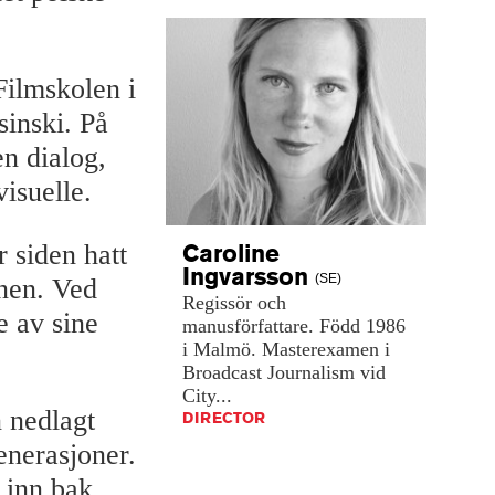
Filmskolen i
inski. På
en dialog,
isuelle.
Caroline
r siden hatt
Ingvarsson
(SE)
onen. Ved
Regissör
och
e av sine
manusförfattare.
Född
1986
i
Malmö.
Masterexamen
i
Broadcast
Journalism
vid
City...
 nedlagt
DIRECTOR
enerasjoner.
s inn bak