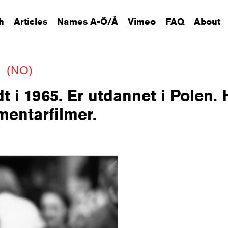
h
Articles
Names A-Ö/Å
Vimeo
FAQ
About
e
(NO)
t i 1965. Er utdannet i Polen.
mentarfilmer.