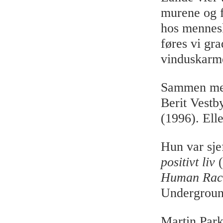
murene og f
hos mennesk
føres vi gr
vinduskarme
Sammen med
Berit Vestb
(1996). Ell
Hun var sj
positivt liv
(
Human Rac
Underground
Martin Park