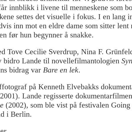
år innblikk i livene til menneskene som b
ene settes det visuelle i fokus. I en lang
advis inn mot en eldre dame som sitter lent
n før hun begynner å snakke.
 Tove Cecilie Sverdrup, Nina F. Grünfel
y bidro Lande til novellefilmantologien
Sy
ens bidrag var
Bare en lek
.
effotograf på Kenneth Elvebakks dokumen
2001). Lande regisserte dokumentarfilme
e
(2002), som ble vist på festivalen Going
 i Berlin.
er