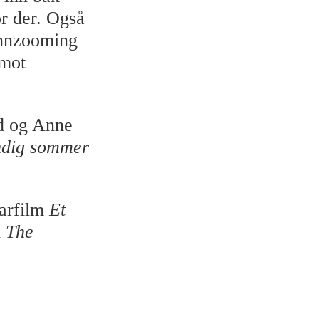
or der. Også
 innzooming
 mot
d og Anne
ndig sommer
tarfilm
Et
n
The