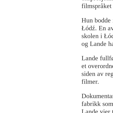
filmspråket 
Hun bodde i
Łódź. En a
skolen i Łód
og Lande ha
Lande fullfø
et overordn
siden av reg
filmer.
Dokumenta
fabrikk som
Lande vier t