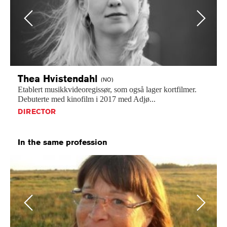
Previous
Next
Thea
Hvistendahl
(NO)
Etablert
musikkvideoregissør,
som
også
lager
kortfilmer.
Debuterte
med
kinofilm
i
2017
med
Adjø...
DIRECTOR
In the same profession
Previous
Next