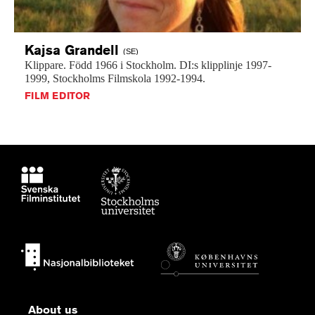
Kajsa
Grandell
(SE)
Klippare.
Född
1966
i
Stockholm.
DI:s
klipplinje
1997-
1999,
Stockholms
Filmskola
1992-1994.
FILM EDITOR
About us