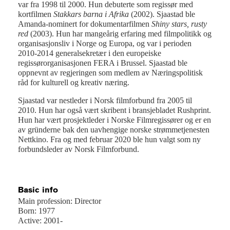
var fra 1998 til 2000. Hun debuterte som regissør med
kortfilmen
Stakkars barna i Afrika
(2002). Sjaastad ble
Amanda-nominert for dokumentarfilmen
Shiny stars, rusty
red
(2003). Hun har mangeårig erfaring med filmpolitikk og
organisasjonsliv i Norge og Europa, og var i perioden
2010-2014 generalsekretær i den europeiske
regissørorganisasjonen FERA i Brussel. Sjaastad ble
oppnevnt av regjeringen som medlem av Næringspolitisk
råd for kulturell og kreativ næring.
Sjaastad var nestleder i Norsk filmforbund fra 2005 til
2010. Hun har også vært skribent i bransjebladet Rushprint.
Hun har vært prosjektleder i Norske Filmregissører og er en
av gründerne bak den uavhengige norske strømmetjenesten
Nettkino. Fra og med februar 2020 ble hun valgt som ny
forbundsleder av Norsk Filmforbund.
Basic info
Main profession: Director
Born: 1977
Active: 2001-