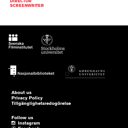
DIRECTOR
SCREENWRITER
About us
Privacy Policy
Tillgänglighetsredogörelse
Follow us
Instagram