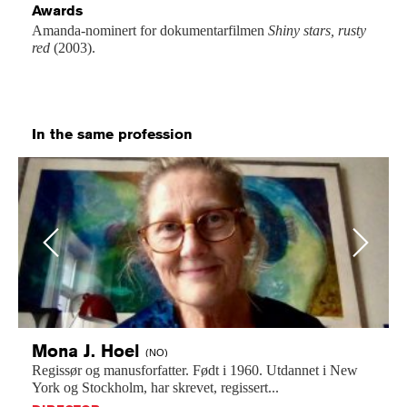
Awards
Amanda-nominert for dokumentarfilmen
Shiny stars, rusty
red
(2003).
In the same profession
Previous
Next
Mona J.
Hoel
(NO)
Regissør
og
manusforfatter.
Født
i
1960.
Utdannet
i
New
York
og
Stockholm,
har
skrevet,
regissert...