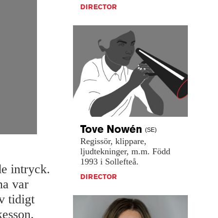
DIRECTOR
Tove
Nowén
(SE)
Regissör,
klippare,
ljudtekninger,
m.m.
Född
1993
i
Sollefteå.
e intryck.
DIRECTOR
na var
v tidigt
kesson,