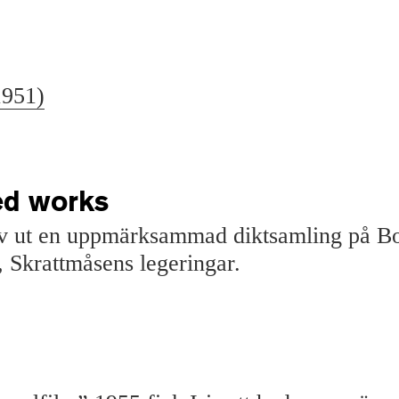
1951)
ed works
v ut en uppmärksammad diktsamling på Bo
, Skrattmåsens legeringar.