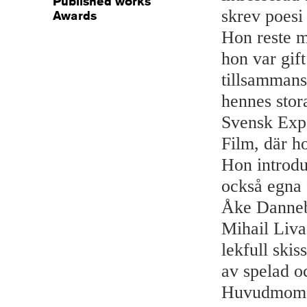
Published works
skrev poesi 
Awards
Hon reste m
hon var gif
tillsammans
hennes stor
Svensk Exp
Film, där ho
Hon introdu
också egna 
Åke Dannebe
Mihail Liv
lekfull ski
av spelad o
Huvudmoment