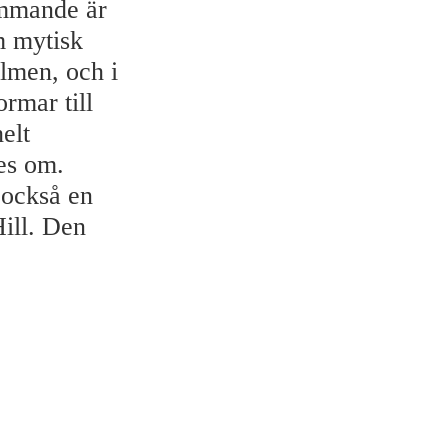
ommande är
m mytisk
ilmen, och i
ormar till
helt
tes om.
 också en
Hill. Den