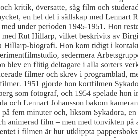
och kritik, översatte, såg film och studera
ycket, en hel del i sällskap med Lennart
t med under perioden 1945-1951. Hon reste
 med Rut Hillarp, vilket beskrivits av Birg
a Hillarp-biografi. Hon kom tidigt i konta
erimentfilmstudio, sedermera Arbetsgrupp
n blev en flitig deltagare i alla sorters ve
cerade filmer och skrev i programblad, m
filmer. 1951 gjorde hon kortfilmen Sykad
rg som fotograf, och 1954 spelade hon in
ada och Lennart Johansson bakom kameran
ss på fem minuter och, liksom Sykadora, en
ch animerad film – men med tonvikten på 
et i filmen är hur utklippta pappersbokst