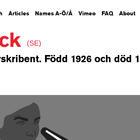
h
Articles
Names A-Ö/Å
Vimeo
FAQ
About
eck
(SE)
rskribent. Född 1926 och död 1