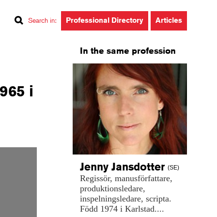
Professional Directory
Articles
Search in
:
In the same profession
965 i
Jenny
Jansdotter
(SE)
Regissör,
manusförfattare,
produktionsledare,
inspelningsledare,
scripta.
Född
1974
i
Karlstad....