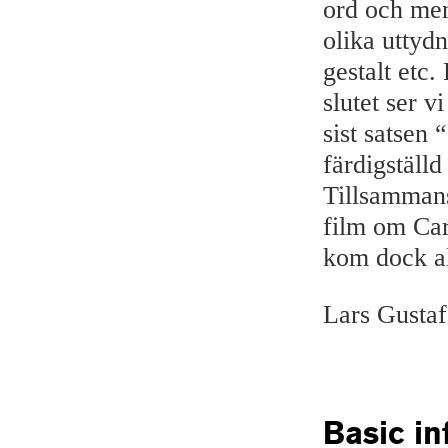
ord och men
olika uttyd
gestalt etc.
slutet ser v
sist satsen 
färdigställd
Tillsamman
film om Car
kom dock ald
Lars Gusta
Basic in