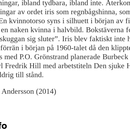
ingar, ibland tydbara, ibland inte. Återk
ningar av ordet iris som regnbågshinna, so
 En kvinnotorso syns i silhuett i början av f
i en naken kvinna i halvbild. Bokstäverna f
“skuggan sig sluter”. Iris blev faktiskt inte 
 förrän i början på 1960-talet då den klipp
s med P.O. Grönstrand planerade Burbeck
l Fredrik Hill med arbetstiteln Den sjuke 
rig till stånd.
f Andersson (2014)
fo