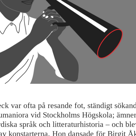
ck var ofta på resande fot, ständigt sökand
humaniora vid Stockholms Högskola; ämne
diska språk och litteraturhistoria – och ble
 av konstarterna. Hon dansade för Birgit Å