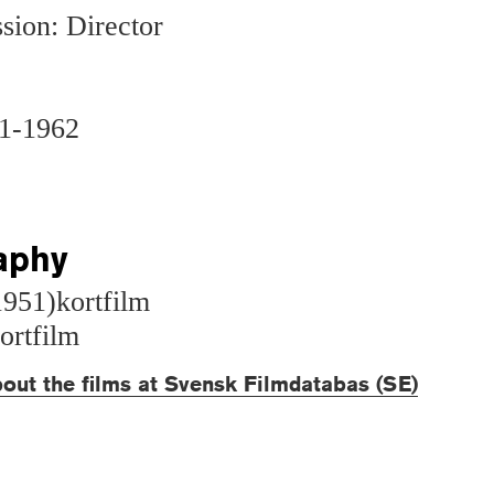
sion: Director
51-1962
aphy
951)kortfilm
ortfilm
out the films at Svensk Filmdatabas (SE)