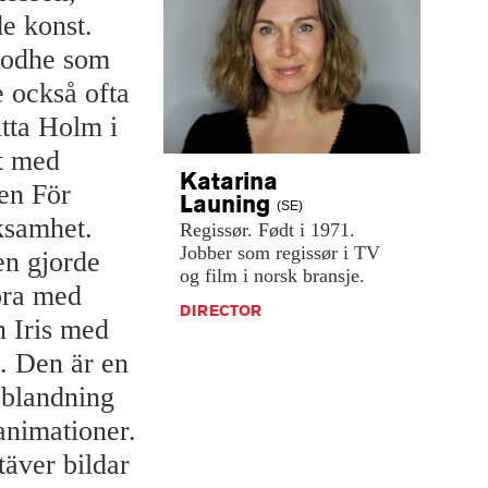
de konst.
 Rodhe som
 också ofta
itta Holm i
kt med
Katarina
en För
Launing
(SE)
rksamhet.
Regissør.
Født
i
1971.
Jobber
som
regissør
i
TV
en gjorde
og
film
i
norsk
bransje.
ora med
DIRECTOR
 Iris med
. Den är en
 blandning
animationer.
äver bildar