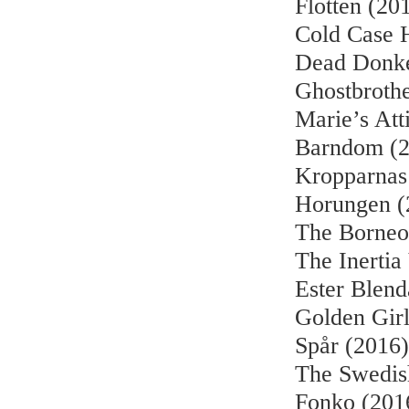
Flotten (20
Cold Case 
Dead Donke
Ghostbrothe
Marie’s Att
Barndom (2
Kropparnas 
Horungen (
The Borneo
The Inertia
Ester Blend
Golden Girl
Spår (2016)
The Swedis
Fonko (201