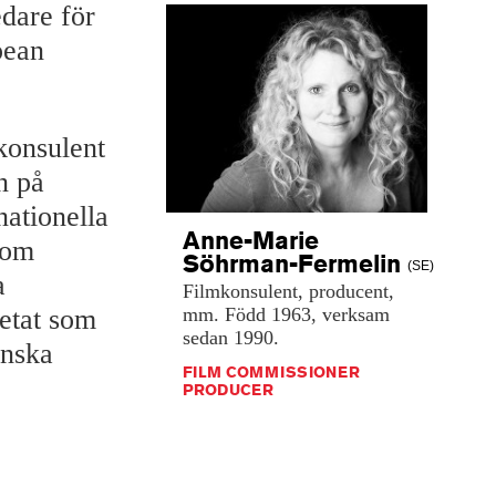
dare för
pean
konsulent
n på
nationella
Anne-Marie
nom
Söhrman-Fermelin
(SE)
a
Filmkonsulent,
producent,
mm.
Född
1963,
verksam
etat som
sedan
1990.
anska
FILM COMMISSIONER
PRODUCER