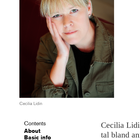
Cecilia Lidin
Contents
Cecilia Lid
About
tal bland a
Basic info