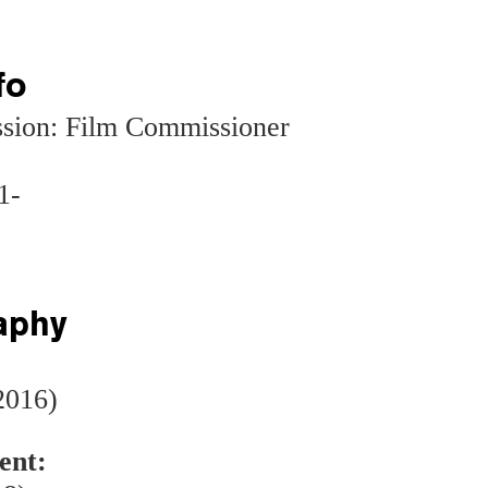
fo
ssion: Film Commissioner
1-
aphy
:
2016)
ent: