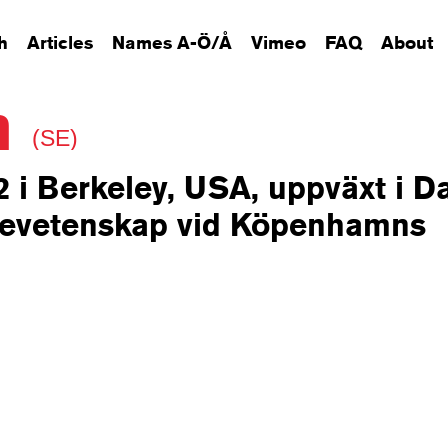
h
Articles
Names A-Ö/Å
Vimeo
FAQ
About
in
(SE)
2 i Berkeley, USA, uppväxt i 
dievetenskap vid Köpenhamns