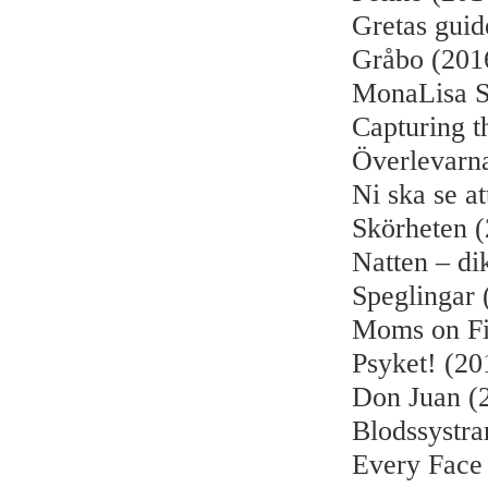
Gretas guid
Gråbo (201
MonaLisa S
Capturing t
Överlevarna
Ni ska se at
Skörheten 
Natten – di
Speglingar 
Moms on Fi
Psyket! (20
Don Juan (
Blodssystra
Every Face