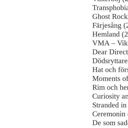
Transphobi
Ghost Rock
Färjesång (
Hemland (2
VMA – Vikti
Dear Direct
Dödsryttar
Hat och för
Moments of
Rim och hen
Curiosity a
Stranded in
Ceremonin 
De som sad