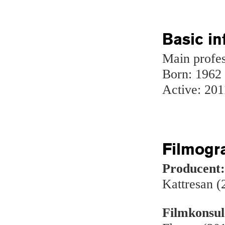
Basic in
Main profe
Born: 1962
Active: 201
Filmogr
Producent
Kattresan (
Filmkonsul