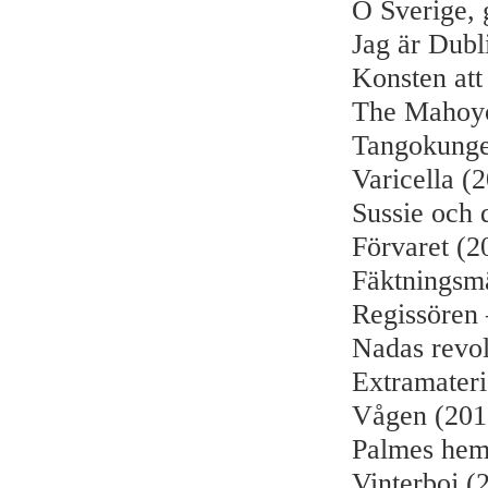
O Sverige, 
Jag är Dubl
Konsten att
The Mahoyo 
Tangokunge
Varicella (
Sussie och 
Förvaret (2
Fäktningsm
Regissören 
Nadas revol
Extramateri
Vågen (201
Palmes hem
Vinterboj (