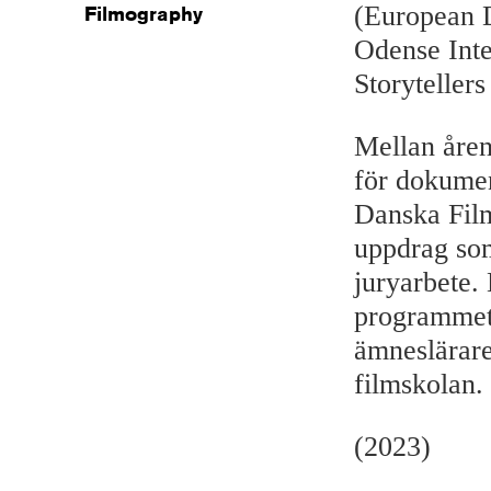
(European D
Filmography
Odense Inte
Storyteller
Mellan åren
för dokumen
Danska Filmi
uppdrag som
juryarbete.
programmet
ämneslärare
filmskolan.
(2023)