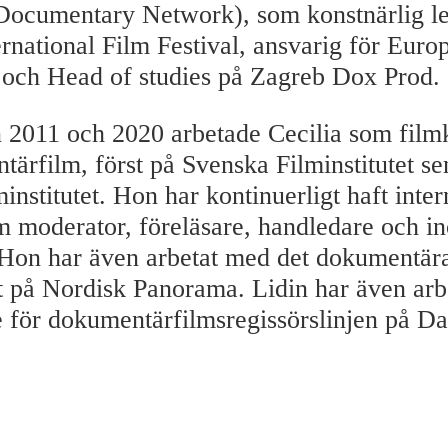
ocumentary Network), som konstnärlig le
rnational Film Festival, ansvarig för Euro
s och Head of studies på Zagreb Dox Prod.
 2011 och 2020 arbetade Cecilia som film
tärfilm, först på Svenska Filminstitutet se
nstitutet. Hon har kontinuerligt haft inter
 moderator, föreläsare, handledare och i
 Hon har även arbetat med det dokumentär
 på Nordisk Panorama. Lidin har även arb
 för dokumentärfilmsregissörslinjen på D