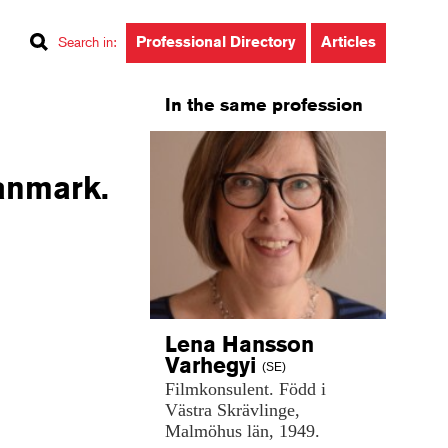
Professional Directory
Articles
Search in
:
In the same profession
Danmark.
Lena Hansson
Varhegyi
(SE)
Filmkonsulent.
Född
i
Västra
Skrävlinge,
Malmöhus
län,
1949.