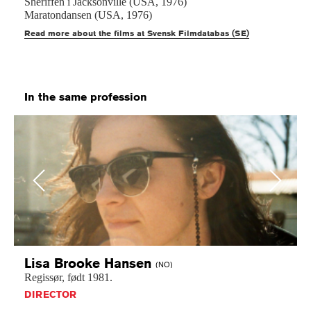
Sheriffen i Jacksonville (USA, 1976)
Maratondansen (USA, 1976)
Read more about the films at Svensk Filmdatabas (SE)
In the same profession
Previous
Next
Lisa Brooke
Hansen
(NO)
Regissør,
født
1981.
DIRECTOR