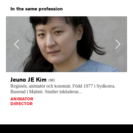
In the same profession
Previous
Next
Jeuno JE
Kim
(SE)
Regissör,
animatör
och
konstnär.
Född
1977
i
Sydkorea.
Baserad
i
Malmö.
Studier
inkluderar...
ANIMATOR
DIRECTOR