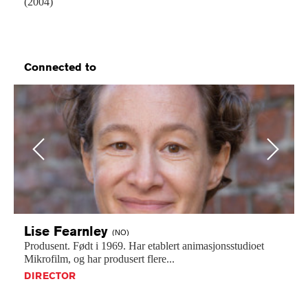
(2004)
Connected to
Previous
Next
Lise
Fearnley
(NO)
Produsent.
Født
i
1969.
Har
etablert
animasjonsstudioet
Mikrofilm,
og
har
produsert
flere...
DIRECTOR