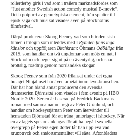
rollerderby girls i vad som i trailern marknadsfördes som
“Just another Swedish action comedy musical B-movie”.
Detta potpurri av genretypiska element, från splatter till
episk saga och musikal visades även på Stockholms
filmfestival.
Därpå producerar Skoog Feeney vad som blir den sista
filmen i trilogin som inleddes med I
Rymden finns inga
känslor
och uppföljaren
Bitchkram
: Öhmans
Odödliga
från
2015, som handlar om två ungdomar som möts en natt i
Stockholm och beger sig ut på en äventyrlig, och snart
brottslig, roadtrip genom norrländska skogar.
Skoog Feeney som från 2020 frilansat under det egna
bolaget Ninjahuset har även arbetat inom teve-branschen.
Där har hon bland annat producerat den svenska
dramaserien
Björnstad
som visades i fem avsnitt på HBO
Nordic 2020. Serien är baserad på Fredrick Backmans
roman med samma namn i regi av Peter Grönlund, och
handlar om hockeystjärnan Peter som återvänder till
hemstaden Björnstad för att träna juniorlaget i ishockey. När
en av lagets spelare anklagas för att ha begått sexuella
övergrepp på Peters egen dotter får han uppleva vad
grupptryck och småortsmentalitet vill säga. Aftonbladets