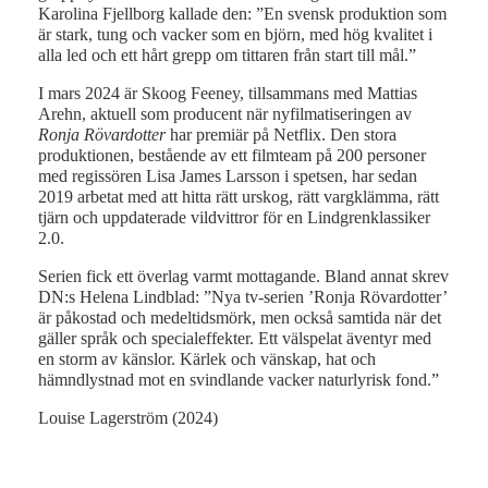
Karolina Fjellborg kallade den: ”En svensk produktion som
är stark, tung och vacker som en björn, med hög kvalitet i
alla led och ett hårt grepp om tittaren från start till mål.”
I mars 2024 är Skoog Feeney, tillsammans med Mattias
Arehn, aktuell som producent när nyfilmatiseringen av
Ronja Rövardotter
har premiär på Netflix. Den stora
produktionen, bestående av ett filmteam på 200 personer
med regissören Lisa James Larsson i spetsen, har sedan
2019 arbetat med att hitta rätt urskog, rätt vargklämma, rätt
tjärn och uppdaterade vildvittror för en Lindgrenklassiker
2.0.
Serien fick ett överlag varmt mottagande. Bland annat skrev
DN:s Helena Lindblad: ”Nya tv-serien ’Ronja Rövardotter’
är påkostad och medeltidsmörk, men också samtida när det
gäller språk och specialeffekter. Ett välspelat äventyr med
en storm av känslor. Kärlek och vänskap, hat och
hämndlystnad mot en svindlande vacker naturlyrisk fond.”
Louise Lagerström (2024)