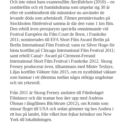
Och inte minst hans examensfilm
Återfödelsen
(2010) – en
zombiefilm och ett framtidsdrama som utspelar sig 30 år
efter ett zombieutbrott där människor nu använder de
levande döda som arbetskraft. Filmen premiärvisades på
Stockholms filmfestival samma år där den vann 1 km film.
Den erhöll även pressjuryns speciella omnämnande vid
Festival Européen du Film Court de Brest, i Frankrike
2011; nominerades till EFA Short Film Award Berlin på
Berlin International Film Festival; vann en Silver Hugo för
bästa kortfilm på Chicago International Film Festival 2011;
samt erhöll Canal+ Award på Clermont-Ferrand
International Short Film Festival i Frankrike 2012. Skoog
Feeney producerar även, tillsammans med Mistre Tesfaye,
Liljas kortfilm
Väktare
från 2015, om en nyutbildad väktare
som hamnar i ett dilemma mellan några stökiga ungdomar
och sin yrkesroll.
Från 2011 är Skoog Feeney ansluten till Filmbolaget
Filmlance och där teamar hon åter upp med Andreas
Öhman i långfilmen
Bitchkram
(2012), om Kristin som
missar flyget till USA och sedan gömmer sig hos Andrea i
ett hus på landet, från vilket hon fejkar krönikor om New
York till lokaltidningen.