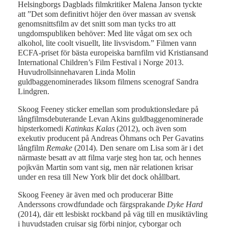
Helsingborgs Dagblads filmkritiker Malena Janson tyckte
att ”Det som definitivt höjer den över massan av svensk
genomsnittsfilm av det snitt som man tycks tro att
ungdomspubliken behöver: Med lite vågat om sex och
alkohol, lite coolt visuellt, lite livsvisdom.” Filmen vann
ECFA-priset för bästa europeiska barnfilm vid Kristiansand
International Children’s Film Festival i Norge 2013.
Huvudrollsinnehavaren Linda Molin
guldbaggenominerades liksom filmens scenograf Sandra
Lindgren.
Skoog Feeney sticker emellan som produktionsledare på
långfilmsdebuterande Levan Akins guldbaggenominerade
hipsterkomedi
Katinkas Kalas
(2012), och även som
exekutiv producent på Andreas Öhmans och Per Gavatins
långfilm
Remake
(2014). Den senare om Lisa som är i det
närmaste besatt av att filma varje steg hon tar, och hennes
pojkvän Martin som vant sig, men när relationen krisar
under en resa till New York blir det dock ohållbart.
Skoog Feeney är även med och producerar Bitte
Anderssons crowdfundade och färgsprakande
Dyke Hard
(2014), där ett lesbiskt rockband på väg till en musiktävling
i huvudstaden cruisar sig förbi ninjor, cyborgar och