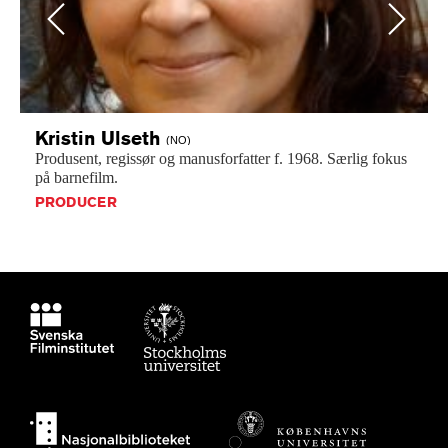
Previous
Next
Kristin
Ulseth
(NO)
Produsent,
regissør
og
manusforfatter
f.
1968.
Særlig
fokus
på
barnefilm.
PRODUCER