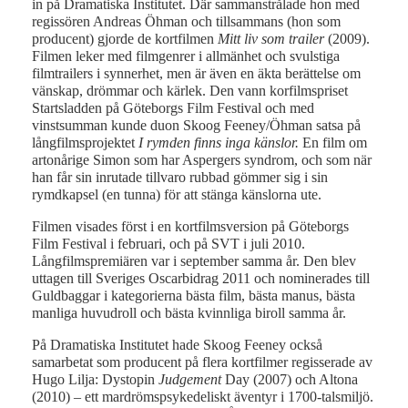
in på Dramatiska Institutet. Där sammanstrålade hon med
regissören Andreas Öhman och tillsammans (hon som
producent) gjorde de kortfilmen
Mitt liv som trailer
(2009).
Filmen leker med filmgenrer i allmänhet och svulstiga
filmtrailers i synnerhet, men är även en äkta berättelse om
vänskap, drömmar och kärlek. Den vann korfilmspriset
Startsladden på Göteborgs Film Festival och med
vinstsumman kunde duon Skoog Feeney/Öhman satsa på
långfilmsprojektet
I rymden finns inga känslor.
En film om
artonårige Simon som har Aspergers syndrom, och som när
han får sin inrutade tillvaro rubbad gömmer sig i sin
rymdkapsel (en tunna) för att stänga känslorna ute.
Filmen visades först i en kortfilmsversion på Göteborgs
Film Festival i februari, och på SVT i juli 2010.
Långfilmspremiären var i september samma år. Den blev
uttagen till Sveriges Oscarbidrag 2011 och nominerades till
Guldbaggar i kategorierna bästa film, bästa manus, bästa
manliga huvudroll och bästa kvinnliga biroll samma år.
På Dramatiska Institutet hade Skoog Feeney också
samarbetat som producent på flera kortfilmer regisserade av
Hugo Lilja: Dystopin
Judgement
Day (2007) och Altona
(2010) – ett mardrömspsykedeliskt äventyr i 1700-talsmiljö.