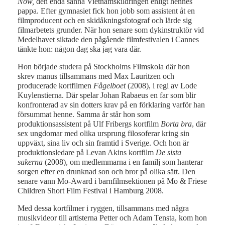
Now,
den enda sanna Vietnamskildringen enligt hennes
pappa. Efter gymnasiet fick hon jobb som assistent åt en
filmproducent och en skidåkningsfotograf och lärde sig
filmarbetets grunder. När hon senare som dykinstruktör vid
Medelhavet siktade den pågående filmfestivalen i Cannes
tänkte hon: någon dag ska jag vara där.
Hon började studera på Stockholms Filmskola där hon
skrev manus tillsammans med Max Lauritzen och
producerade kortfilmen
Fågelboet
(2008), i regi av Lode
Kuylenstierna. Där spelar Johan Rabaeus en far som blir
konfronterad av sin dotters krav på en förklaring varför han
försummat henne. Samma år står hon som
produktionsassistent på Ulf Fribergs kortfilm
Borta bra
, där
sex ungdomar med olika ursprung filosoferar kring sin
uppväxt, sina liv och sin framtid i Sverige. Och hon är
produktionsledare på Levan Akins kortfilm
De sista
sakerna
(2008), om medlemmarna i en familj som hanterar
sorgen efter en drunknad son och bror på olika sätt. Den
senare vann Mo-Award i barnfilmsektionen på Mo & Friese
Children Short Film Festival i Hamburg 2008.
Med dessa kortfilmer i ryggen, tillsammans med några
musikvideor till artisterna Petter och Adam Tensta, kom hon