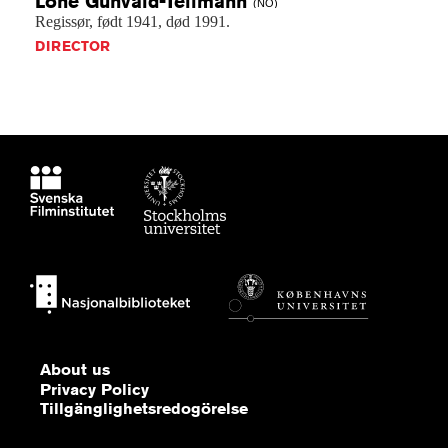
Lone
Gunvald-Teilmann
(NO)
Regissør,
født
1941,
død
1991.
DIRECTOR
About us
Privacy Policy
Tillgänglighetsredogörelse