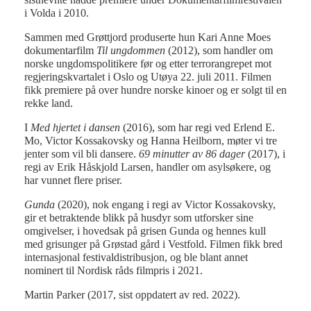
i Volda i 2010.
Sammen med Grøttjord produserte hun Kari Anne Moes
dokumentarfilm
Til ungdommen
(2012), som handler om
norske ungdomspolitikere før og etter terrorangrepet mot
regjeringskvartalet i Oslo og Utøya 22. juli 2011. Filmen
fikk premiere på over hundre norske kinoer og er solgt til en
rekke land.
I
Med hjertet i dansen
(2016), som har regi ved Erlend E.
Mo, Victor Kossakovsky og Hanna Heilborn, møter vi tre
jenter som vil bli dansere.
69 minutter av 86 dager
(2017), i
regi av Erik Håskjold Larsen, handler om asylsøkere, og
har vunnet flere priser.
Gunda
(2020), nok engang i regi av Victor Kossakovsky,
gir et betraktende blikk på husdyr som utforsker sine
omgivelser, i hovedsak på grisen Gunda og hennes kull
med grisunger på Grøstad gård i Vestfold. Filmen fikk bred
internasjonal festivaldistribusjon, og ble blant annet
nominert til Nordisk råds filmpris i 2021.
Martin Parker (2017, sist oppdatert av red. 2022).