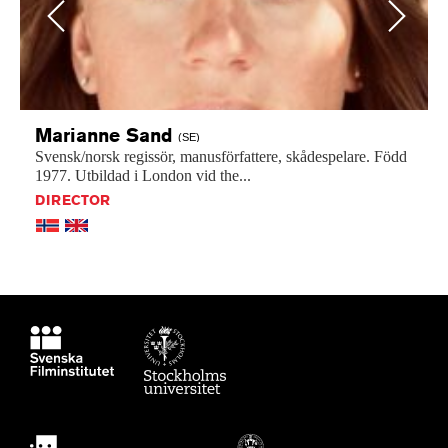
Previous
Next
Marianne
Sand
(SE)
Svensk/norsk
regissör,
manusförfattere,
skådespelare.
Född
1977.
Utbildad
i
London
vid
the...
DIRECTOR