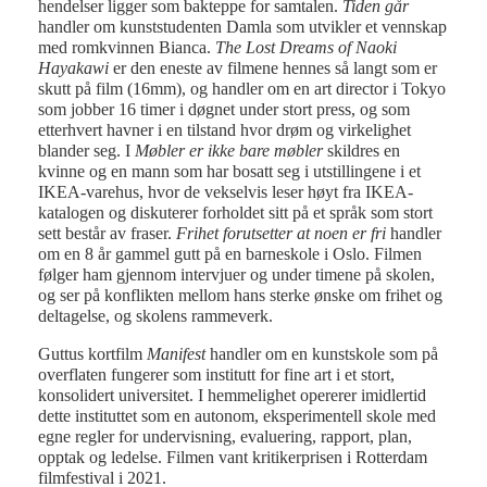
hendelser ligger som bakteppe for samtalen.
Tiden går
handler om kunststudenten Damla som utvikler et vennskap
med romkvinnen Bianca.
The Lost Dreams of Naoki
Hayakawi
er den eneste av filmene hennes så langt som er
skutt på film (16mm), og handler om en art director i Tokyo
som jobber 16 timer i døgnet under stort press, og som
etterhvert havner i en tilstand hvor drøm og virkelighet
blander seg. I
Møbler er ikke bare møbler
skildres en
kvinne og en mann som har bosatt seg i utstillingene i et
IKEA-varehus, hvor de vekselvis leser høyt fra IKEA-
katalogen og diskuterer forholdet sitt på et språk som stort
sett består av fraser.
Frihet forutsetter at noen er fri
handler
om en 8 år gammel gutt på en barneskole i Oslo. Filmen
følger ham gjennom intervjuer og under timene på skolen,
og ser på konflikten mellom hans sterke ønske om frihet og
deltagelse, og skolens rammeverk.
Guttus kortfilm
Manifest
handler om en kunstskole som på
overflaten fungerer som institutt for fine art i et stort,
konsolidert universitet. I hemmelighet opererer imidlertid
dette instituttet som en autonom, eksperimentell skole med
egne regler for undervisning, evaluering, rapport, plan,
opptak og ledelse. Filmen vant kritikerprisen i Rotterdam
filmfestival i 2021.