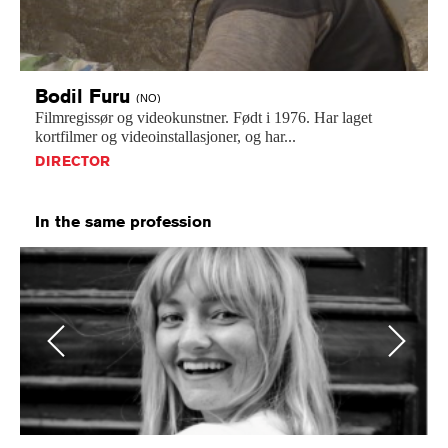
Bodil
Furu
(NO)
Filmregissør
og
videokunstner.
Født
i
1976.
Har
laget
kortfilmer
og
videoinstallasjoner,
og
har...
DIRECTOR
In the same profession
Previous
Next