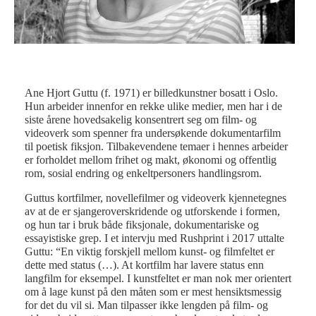
Ane Hjort Guttu (f. 1971) er billedkunstner bosatt i Oslo.
Hun arbeider innenfor en rekke ulike medier, men har i de
siste årene hovedsakelig konsentrert seg om film- og
videoverk som spenner fra undersøkende dokumentarfilm
til poetisk fiksjon. Tilbakevendene temaer i hennes arbeider
er forholdet mellom frihet og makt, økonomi og offentlig
rom, sosial endring og enkeltpersoners handlingsrom.
Guttus kortfilmer, novellefilmer og videoverk kjennetegnes
av at de er sjangeroverskridende og utforskende i formen,
og hun tar i bruk både fiksjonale, dokumentariske og
essayistiske grep. I et intervju med Rushprint i 2017 uttalte
Guttu: “En viktig forskjell mellom kunst- og filmfeltet er
dette med status (…). At kortfilm har lavere status enn
langfilm for eksempel. I kunstfeltet er man nok mer orientert
om å lage kunst på den måten som er mest hensiktsmessig
for det du vil si. Man tilpasser ikke lengden på film- og