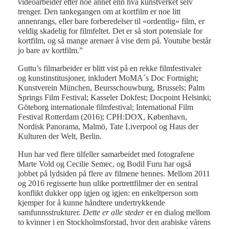
videoarbeider etter noe annet enn hva kunstverket selv
trenger. Den tankegangen om at kortfilm er noe litt
annenrangs, eller bare forberedelser til «ordentlig» film, er
veldig skadelig for filmfeltet. Det er så stort potensiale for
kortfilm, og så mange arenaer å vise dem på. Youtube består
jo bare av kortfilm.”
Guttu’s filmarbeider er blitt vist på en rekke filmfestivaler
og kunstinstitusjoner, inkludert MoMA´s Doc Fortnight;
Kunstverein München, Beursschouwburg, Brussels; Palm
Springs Film Festival; Kasseler Dokfest; Docpoint Helsinki;
Göteborg internationale filmfestival; International Film
Festival Rotterdam (2016); CPH:DOX, København,
Nordisk Panorama, Malmö, Tate Liverpool og Haus der
Kulturen der Welt, Berlin.
Hun har ved flere tilfeller samarbeidet med fotografene
Marte Vold og Cecilie Semec, og Bodil Furu har også
jobbet på lydsiden på flere av filmene hennes. Mellom 2011
og 2016 regisserte hun ulike portrettfilmer der en sentral
konflikt dukker opp igjen og igjen: en enkeltperson som
kjemper for å kunne håndtere undertrykkende
samfunnsstrukturer.
Dette er alle steder
er en dialog mellom
to kvinner i en Stockholmsforstad, hvor den arabiske vårens