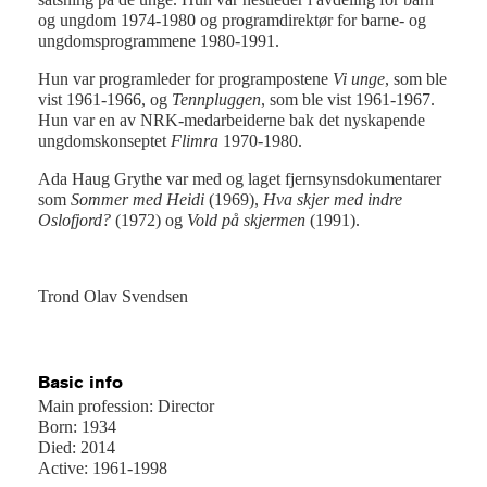
og ungdom 1974-1980 og programdirektør for barne- og
ungdomsprogrammene 1980-1991.
Hun var programleder for programpostene
Vi unge
, som ble
vist 1961-1966, og
Tennpluggen
, som ble vist 1961-1967.
Hun var en av NRK-medarbeiderne bak det nyskapende
ungdomskonseptet
Flimra
1970-1980.
Ada Haug Grythe var med og laget fjernsynsdokumentarer
som
Sommer med Heidi
(1969),
Hva skjer med indre
Oslofjord?
(1972) og
Vold på skjermen
(1991).
Trond Olav Svendsen
Basic info
Main profession: Director
Born: 1934
Died: 2014
Active: 1961-1998