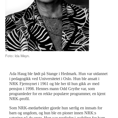
Foto: Ida Meyn.
Ada Haug ble født på Stange i Hedmark. Hun var utdannet
i pedagogikk ved Universitetet i Oslo. Hun ble ansatt i
NRK Fjernsynet i 1961 og ble her til hun gikk av med
pensjon i 1998. Hennes mann Odd Grythe var, som
programleder for en rekke populære programmer, en kjent
NRK-profil.
Som NRK-medarbeider gjorde hun særlig en innsats for
barn og ungdom, og hun ble en pioner innen NRK:s
satsning på de unge. Hun var nestleder i avdeling for barn