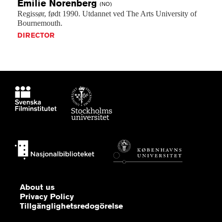
Emilie
Norenberg
(NO)
Regissør,
født
1990.
Utdannet
ved
The
Arts
University
of
Bournemouth.
DIRECTOR
About us
Privacy Policy
Tillgänglighetsredogörelse