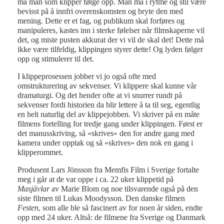
må man som klipper følge opp. Man må i rytme og stil være
bevisst på å innfri overenskomsten og bryte den med
mening. Dette er et fag, og publikum skal forføres og
manipuleres, kastes inn i sterke følelser når filmskaperne vil
det, og miste pusten akkurat der vi vil de skal det! Dette må
ikke være tilfeldig, klippingen styrer dette! Og lyden følger
opp og stimulerer til det.
I klippeprosessen jobber vi jo også ofte med
omstrukturering av sekvenser. Vi klippere skal kunne vår
dramaturgi. Og det hender ofte at vi snurrer rundt på
sekvenser fordi historien da blir lettere å ta til seg, egentlig
en helt naturlig del av klippejobben. Vi skriver på en måte
filmens fortelling for tredje gang under klippingen. Først er
det manusskriving, så «skrives» den for andre gang med
kamera under opptak og så «skrives» den nok en gang i
klipperommet.
Produsent Lars Jönsson fra Memfis Film i Sverige fortalte
meg i går at de var oppe i ca. 22 uker klippetid på
Masjävlar
av Marie Blom og noe tilsvarende også på den
siste filmen til Lukas Moodysson. Den danske filmen
Festen
, som alle ble så fascinert av for noen år siden, endte
opp med 24 uker. Altså: de filmene fra Sverige og Danmark