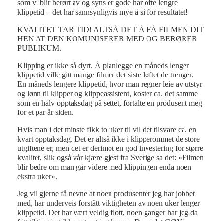
som vi blir berørt av og syns er gode har ofte lengre
klippetid – det har sannsynligvis mye å si for resultatet!
KVALITET TAR TID! ALTSÅ DET Å FÅ FILMEN DIT
HEN AT DEN KOMUNISERER MED OG BERØRER
PUBLIKUM.
Klipping er ikke så dyrt. Å planlegge en måneds lenger
klippetid ville gitt mange filmer det siste løftet de trenger.
En måneds lengere klippetid, hvor man regner leie av utstyr
og lønn til klipper og klippeassistent, koster ca. det samme
som en halv opptaksdag på settet, fortalte en produsent meg
for et par år siden.
Hvis man i det minste fikk to uker til vil det tilsvare ca. en
kvart opptaksdag. Det er altså ikke i klipperommet de store
utgiftene er, men det er derimot en god investering for større
kvalitet, slik også vår kjære gjest fra Sverige sa det: «Filmen
blir bedre om man går videre med klippingen enda noen
ekstra uker».
Jeg vil gjerne få nevne at noen produsenter jeg har jobbet
med, har underveis forstått viktigheten av noen uker lenger
klippetid. Det har vært veldig flott, noen ganger har jeg da