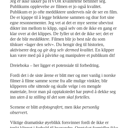
Jeg er ikke sikker på HVOR kvalitetene befinner seg.
Publikums opplevelse av filmen er jo også kvalitet.
Publikum er jo ofte meddiktere underveis når de ser en film.
De er kjappe til å legge brikkene sammen og drar fort sine
egne resonnementer. Jeg vet at det er mye seerne ubevisst
dikter inn mellom to klipp, også selv om de ikke en gang er
klar over at det klippes. De fyller ut det de ikke ser; det er
der de blir
meddiktere
. Filmen blir jo best når du som
tilskuer «lager den selv». Du hengir deg til historien,
aktiviserer deg
og gir deg selv dermed kvalitet.
En klipper
kan være med på å påvirke og manipulere et publikum dit!
Dreieboka – her ligger et potensiale til forbedring.
Fordi det i de siste årene er blitt mer og mer vanlig i norske
filmer å filme samme scene fra alle mulige vinkler, blir
klipperen ofte sittende og skulle velge i en mengde
materiale, hvor man på opptakstedet har prøvd å dekke seg
inn
uten å ta stilling til
det som skal fortelles.
Scenene er blitt
avfotografert
, men ikke
personlig
observert
.
Viktige dramatiske øyeblikk forsvinner fordi de ikke er
tenkt klippet i forhold til hverandre. Opptaket formidler ikke