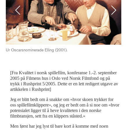
Previous
Next
Ur Oscarsnominerade Elling (2001).
Fot
[Fra Kvalitet i norsk spillefilm, konferanse 1.-2. september
2005 på Filmens hus i Oslo ved Norsk Filmfond og på
trykk i Rushprint 5/2005. Dette er en lett redigert utgave av
artikkelen i Rushprint]
Jeg er blitt bedt om å snakke om «hvor skoen trykker for
oss spillefilmklippere», og jeg er bedt om å si noe om «hvor
potensialet ligger til å heve kvaliteten i den norske
filmbransjen, sett fra en klippers ståsted.»
Men først har jeg lyst til bare kort å komme med noen