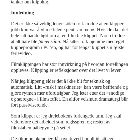
tanker om klipping.
Innledning
Det er ikke så veldig lenge siden folk trodde at en klippers
jobb kun var å «lime bitene pent sammen». Hvis de da i det
hele tatt hadde hørt om at en film ble klippet. Noen trodde
at alt bare ble
filmet sånn
. Nå sitter folk hjemme med eget
klippeprogram i PC’en, og har for lengst klippet sin første
ferievideo.
Filmklippingen har stor innvirkning på hvordan fortellingen
oppleves. Klipping er refleksjoner over det livet vi lever.
Når jeg klipper gjelder det å ikke bli for teknisk og
automatisk. Litt «rusk i maskineriet» kan være befriende og
gjøre rytmen mer uforutsigbar. Jeg leter etter det «snodige
og særegne» i filmstoffet. En altfor velsmurt dramaturgi blir
fort passiviserende.
Som klipper er jeg dreiebokens forlengede arm. Jeg skal
videreføre det arbeidet som regissøren og resten av
filmstaben påbegynte på settet.
De filmopptakene jeg får overlevert har alltid sitt eget