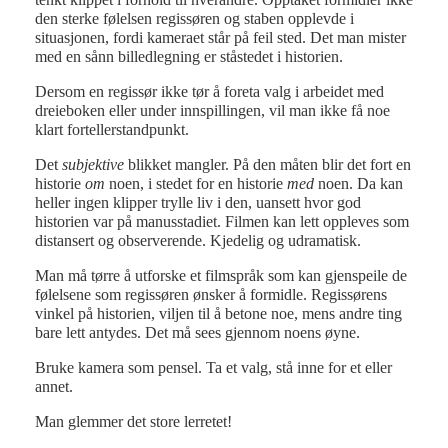
den sterke følelsen regissøren og staben opplevde i
situasjonen, fordi kameraet står på feil sted. Det man mister
med en sånn billedlegning er ståstedet i historien.
Dersom en regissør ikke tør å foreta valg i arbeidet med
dreieboken eller under innspillingen, vil man ikke få noe
klart fortellerstandpunkt.
Det
subjektive
blikket mangler. På den måten blir det fort en
historie
om
noen, i stedet for en historie
med
noen. Da kan
heller ingen klipper trylle liv i den, uansett hvor god
historien var på manusstadiet. Filmen kan lett oppleves som
distansert og observerende. Kjedelig og udramatisk.
Man må tørre å utforske et filmspråk som kan gjenspeile de
følelsene som regissøren ønsker å formidle. Regissørens
vinkel på historien, viljen til å betone noe, mens andre ting
bare lett antydes. Det må sees gjennom noens øyne.
Bruke kamera som pensel. Ta et valg, stå inne for et eller
annet.
Man glemmer det store lerretet!