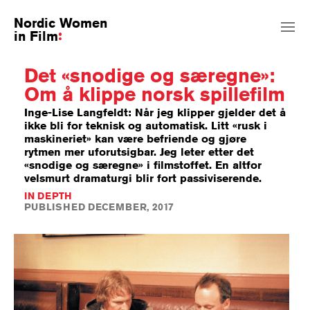
Nordic Women
in Film
Det «snodige og særegne»:
Om å klippe norsk spillefilm
Inge-Lise Langfeldt: Når jeg klipper gjelder det å
ikke bli for teknisk og automatisk. Litt «rusk i
maskineriet» kan være befriende og gjøre
rytmen mer uforutsigbar. Jeg leter etter det
«snodige og særegne» i filmstoffet. En altfor
velsmurt dramaturgi blir fort passiviserende.
IN DEPTH
PUBLISHED DECEMBER, 2017