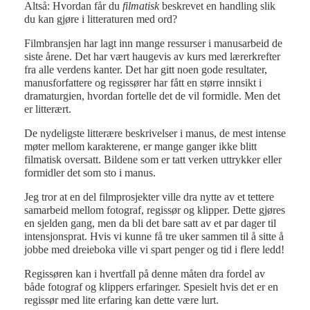
Altså: Hvordan får du
filmatisk
beskrevet en handling slik
du kan gjøre i litteraturen med ord?
Filmbransjen har lagt inn mange ressurser i manusarbeid de
siste årene. Det har vært haugevis av kurs med lærerkrefter
fra alle verdens kanter. Det har gitt noen gode resultater,
manusforfattere og regissører har fått en større innsikt i
dramaturgien, hvordan fortelle det de vil formidle. Men det
er litterært.
De nydeligste litterære beskrivelser i manus, de mest intense
møter mellom karakterene, er mange ganger ikke blitt
filmatisk oversatt. Bildene som er tatt verken uttrykker eller
formidler det som sto i manus.
Jeg tror at en del filmprosjekter ville dra nytte av et tettere
samarbeid mellom fotograf, regissør og klipper. Dette gjøres
en sjelden gang, men da bli det bare satt av et par dager til
intensjonsprat. Hvis vi kunne få tre uker sammen til å sitte å
jobbe med dreieboka ville vi spart penger og tid i flere ledd!
Regissøren kan i hvertfall på denne måten dra fordel av
både fotograf og klippers erfaringer. Spesielt hvis det er en
regissør med lite erfaring kan dette være lurt.