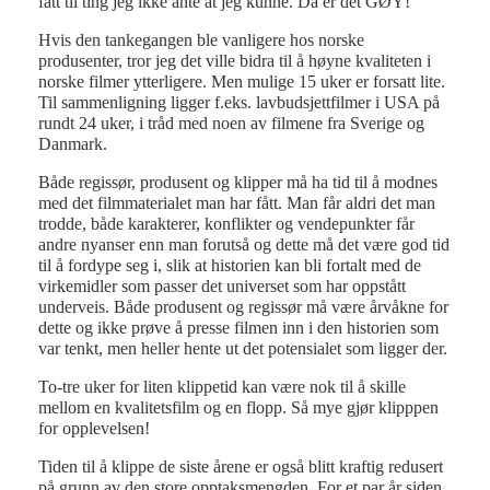
fått til ting jeg ikke ante at jeg kunne. Da er det GØY!
Hvis den tankegangen ble vanligere hos norske
produsenter, tror jeg det ville bidra til å høyne kvaliteten i
norske filmer ytterligere. Men mulige 15 uker er forsatt lite.
Til sammenligning ligger f.eks. lavbudsjettfilmer i USA på
rundt 24 uker, i tråd med noen av filmene fra Sverige og
Danmark.
Både regissør, produsent og klipper må ha tid til å modnes
med det filmmaterialet man har fått. Man får aldri det man
trodde, både karakterer, konflikter og vendepunkter får
andre nyanser enn man forutså og dette må det være god tid
til å fordype seg i, slik at historien kan bli fortalt med de
virkemidler som passer det universet som har oppstått
underveis. Både produsent og regissør må være årvåkne for
dette og ikke prøve å presse filmen inn i den historien som
var tenkt, men heller hente ut det potensialet som ligger der.
To-tre uker for liten klippetid kan være nok til å skille
mellom en kvalitetsfilm og en flopp. Så mye gjør klipppen
for opplevelsen!
Tiden til å klippe de siste årene er også blitt kraftig redusert
på grunn av den store opptaksmengden. For et par år siden