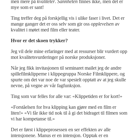
men mere på
kvaliteter
.
Sannheten
finnes ikke, men det er
mye som er sant!
Ting treffer deg på forskjellig vis i ulike faser i livet. Det er
mange ganger det er oss selv som gir oss
opplevelsen
av
kvalitet i møtet med film eller teater.
Hvor er det skoen trykker?
Jeg vil dele mine erfaringer med at ressurser blir vurdert opp
mot kvalitetsvurderinger på norske produksjoner.
Når jeg fikk invitasjonen til seminaret mailet jeg de andre
spillefilmklipperne i klippegruppa Norske Filmklippere, og
spurte om det var noe de var spesielt opptatt av at jeg skulle
nevne, på vegne av vår fagfunksjon.
Ting som var felles for alle var: «Klippetiden er for kort!»
«Forståelsen for hva klipping kan gjøre med en film er
liten!» «Vi får ikke tid nok til å gi det bidraget til filmen som
vi har kompetanse til.»
Det er først i klippeprosessen en ser effekten av alle
intensjonene. Manus er en intensjon. Opptak er en