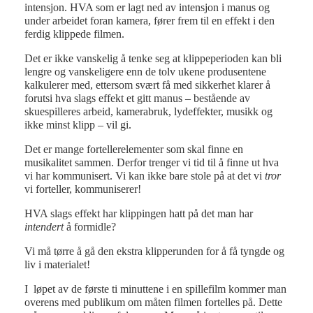
intensjon. HVA som er lagt ned av intensjon i manus og
under arbeidet foran kamera, fører frem til en effekt i den
ferdig klippede filmen.
Det er ikke vanskelig å tenke seg at klippeperioden kan bli
lengre og vanskeligere enn de tolv ukene produsentene
kalkulerer med, ettersom svært få med sikkerhet klarer å
forutsi hva slags effekt et gitt manus – bestående av
skuespilleres arbeid, kamerabruk, lydeffekter, musikk og
ikke minst klipp – vil gi.
Det er mange fortellerelementer som skal finne en
musikalitet sammen. Derfor trenger vi tid til å finne ut hva
vi har kommunisert. Vi kan ikke bare stole på at det vi
tror
vi forteller, kommuniserer!
HVA slags effekt har klippingen hatt på det man har
intendert
å formidle?
Vi må tørre å gå den ekstra klipperunden for å få tyngde og
liv i materialet!
I løpet av de første ti minuttene i en spillefilm kommer man
overens med publikum om måten filmen fortelles på. Dette