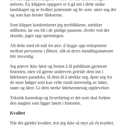
univers. En klippers oppgave er å gå inn i dette unike
landskapet og se hvilket potensiale og liv som rører seg der
og som kan
berøre
tilskuerne.
Som klipper konkretiserer jeg øyeblikkene, strekker
stillheten, lar oss bli i de pinlige pausene, dveler ved det
skumle, jager opp spenningen.
Alt dette med ett mål for øye:
å bygge opp relasjonene
mellom personene i filmen, slik at deres handlingsmønstre
blir troverdig.
Jeg prøver ikke først og fremst å få publikum
gjennom
historien, men vil gjerne underveis
geleide
dem inn i
følelsenes paradoks, få dem til å strekke seg, åpne seg for
de store bølger som kan velte rundt innvendig av latter,
snørr og tårer. Gi dem sterke følelsesmessig opplevelser.
Teknisk kunnskap og livserfaring er det som skal forløse
den magien som ligger latent i historien.
Kvalitet
Når det gjelder kvalitet, tror jeg ikke så mye på
én kvalitet
,