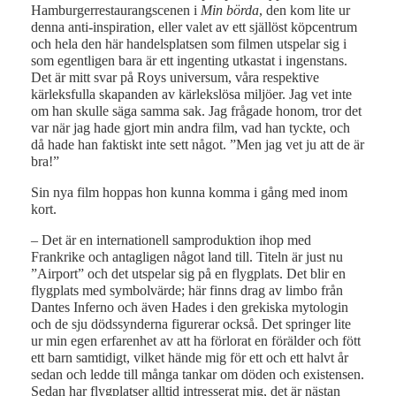
Hamburgerrestaurangscenen i
Min börda
, den kom lite ur
denna anti-inspiration, eller valet av ett själlöst köpcentrum
och hela den här handelsplatsen som filmen utspelar sig i
som egentligen bara är ett ingenting utkastat i ingenstans.
Det är mitt svar på Roys universum, våra respektive
kärleksfulla skapanden av kärlekslösa miljöer. Jag vet inte
om han skulle säga samma sak. Jag frågade honom, tror det
var när jag hade gjort min andra film, vad han tyckte, och
då hade han faktiskt inte sett något. ”Men jag vet ju att de är
bra!”
Sin nya film hoppas hon kunna komma i gång med inom
kort.
– Det är en internationell samproduktion ihop med
Frankrike och antagligen något land till. Titeln är just nu
”Airport” och det utspelar sig på en flygplats. Det blir en
flygplats med symbolvärde; här finns drag av limbo från
Dantes Inferno och även Hades i den grekiska mytologin
och de sju dödssynderna figurerar också. Det springer lite
ur min egen erfarenhet av att ha förlorat en förälder och fött
ett barn samtidigt, vilket hände mig för ett och ett halvt år
sedan och ledde till många tankar om döden och existensen.
Sedan har flygplatser alltid intresserat mig, det är nästan