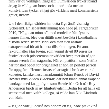
film var du verkligen ifrågasatt. Filmvärlden tycker ibland
är jag är väldigt art house och annorlunda medan
konstvärlden tycker att jag gör världens mest kommersiella
grejer, liksom.
Ute i den riktiga världen har detta läge ändå visat sig
lyckosamt. En separatutställning hon hade på Färgfabriken
2019, ”Något att minnas”, med modeller från fyra av
hennes filmer, blev den dittills mest besökta i konsthallens
historia sedan starten 1995 och man fick anställa
extrapersonal för att hantera tillströmningen. Ett annat
rekord håller
Min börda
, som vunnit drygt 80 priser på
festivaler och prisceremonier världen över, mer än någon
annan svensk film någonsin. När en plattform som Netflix
har fönstret öppet för originalitet är hon en perfekt person
för uppgiften. Hennes insatser har tagits i bruk av en rad
kollegor, kanske mest namnkunnigt Johan Renck på David
Bowies musikvideo
Blackstar
, där hon bland annat skapade
bandaget med knapp-ögon som Bowie bär. Och när Roy
Andersson bjöds in av filmfestivalen i Berlin för att hålla ett
scensamtal med valfri kollega, så valde han Niki Lindroth
von Bahr.
– Jag jobbade ju också hos honom ett tag, hade praktik på