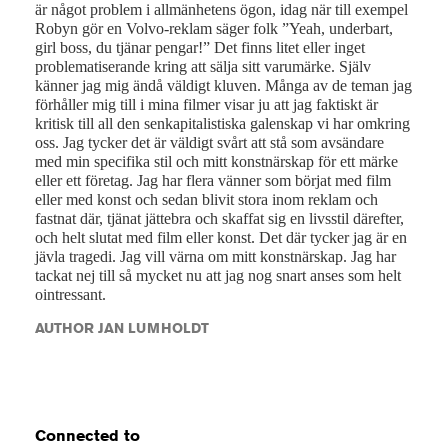
är något problem i allmänhetens ögon, idag när till exempel
Robyn gör en Volvo-reklam säger folk ”Yeah, underbart,
girl boss, du tjänar pengar!” Det finns litet eller inget
problematiserande kring att sälja sitt varumärke. Själv
känner jag mig ändå väldigt kluven. Många av de teman jag
förhåller mig till i mina filmer visar ju att jag faktiskt är
kritisk till all den senkapitalistiska galenskap vi har omkring
oss. Jag tycker det är väldigt svårt att stå som avsändare
med min specifika stil och mitt konstnärskap för ett märke
eller ett företag. Jag har flera vänner som börjat med film
eller med konst och sedan blivit stora inom reklam och
fastnat där, tjänat jättebra och skaffat sig en livsstil därefter,
och helt slutat med film eller konst. Det där tycker jag är en
jävla tragedi. Jag vill värna om mitt konstnärskap. Jag har
tackat nej till så mycket nu att jag nog snart anses som helt
ointressant.
AUTHOR JAN LUMHOLDT
Connected to