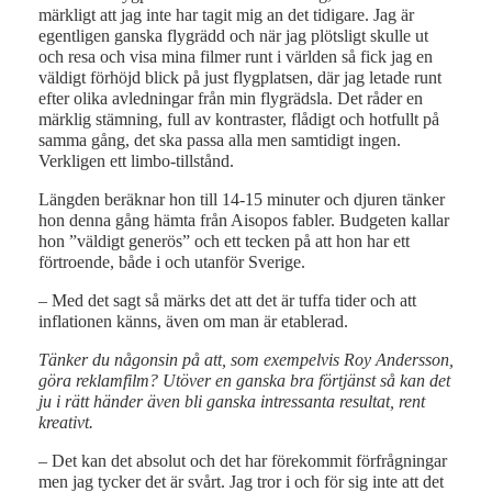
märkligt att jag inte har tagit mig an det tidigare. Jag är
egentligen ganska flygrädd och när jag plötsligt skulle ut
och resa och visa mina filmer runt i världen så fick jag en
väldigt förhöjd blick på just flygplatsen, där jag letade runt
efter olika avledningar från min flygrädsla. Det råder en
märklig stämning, full av kontraster, flådigt och hotfullt på
samma gång, det ska passa alla men samtidigt ingen.
Verkligen ett limbo-tillstånd.
Längden beräknar hon till 14-15 minuter och djuren tänker
hon denna gång hämta från Aisopos fabler. Budgeten kallar
hon ”väldigt generös” och ett tecken på att hon har ett
förtroende, både i och utanför Sverige.
– Med det sagt så märks det att det är tuffa tider och att
inflationen känns, även om man är etablerad.
Tänker du någonsin på att, som exempelvis Roy Andersson,
göra reklamfilm? Utöver en ganska bra förtjänst så kan det
ju i rätt händer även bli ganska intressanta resultat, rent
kreativt.
– Det kan det absolut och det har förekommit förfrågningar
men jag tycker det är svårt. Jag tror i och för sig inte att det