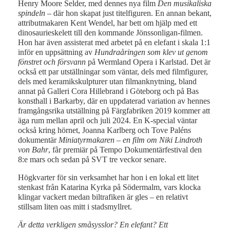
Henry Moore Selder, med dennes nya film
Den musikaliska
spindeln
– där hon skapat just titelfiguren. En annan bekant,
attributmakaren Kent Wendel, har bett om hjälp med ett
dinosaurieskelett till den kommande Jönssonligan-filmen.
Hon har även assisterat med arbetet på en elefant i skala 1:1
inför en uppsättning av
Hundraåringen som klev ut genom
fönstret och försvann
på Wermland Opera i Karlstad. Det är
också ett par utställningar som väntar, dels med filmfigurer,
dels med keramikskulpturer utan filmanknytning, bland
annat på Galleri Cora Hillebrand i Göteborg och på Bas
konsthall i Barkarby, där en uppdaterad variation av hennes
framgångsrika utställning på Färgfabriken 2019 kommer att
äga rum mellan april och juli 2024. En K-special väntar
också kring hörnet, Joanna Karlberg och Tove Paléns
dokumentär
Miniatyrmakaren – en film om Niki Lindroth
von Bahr
, får premiär på Tempo Dokumentärfestival den
8:e mars och sedan på SVT tre veckor senare.
Högkvarter för sin verksamhet har hon i en lokal ett litet
stenkast från Katarina Kyrka på Södermalm, vars klocka
klingar vackert medan biltrafiken är gles – en relativt
stillsam liten oas mitt i stadsmyllret.
Är detta verkligen småsysslor? En elefant? Ett