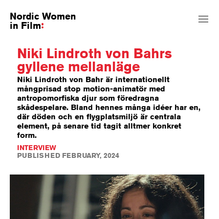
Nordic Women
in Film
Niki Lindroth von Bahrs
gyllene mellanläge
Niki Lindroth von Bahr är internationellt
mångprisad stop motion-animatör med
antropomorfiska djur som föredragna
skådespelare. Bland hennes många idéer har en,
där döden och en flygplatsmiljö är centrala
element, på senare tid tagit alltmer konkret
form.
INTERVIEW
PUBLISHED FEBRUARY, 2024