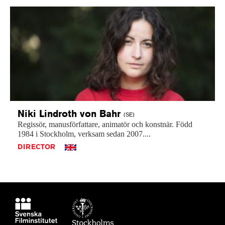
Niki Lindroth von
Bahr
(SE)
Regissör,
manusförfattare,
animatör
och
konstnär.
Född
1984
i
Stockholm,
verksam
sedan
2007....
DIRECTOR