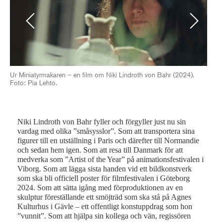
Previous
Next
Ur Miniatyrmakaren – en film om Niki Lindroth von Bahr (2024).
Ur 
Foto: Pia Lehto.
Fot
Niki Lindroth von Bahr fyller och förgyller just nu sin
vardag med olika ”småsysslor”. Som att transportera sina
figurer till en utställning i Paris och därefter till Normandie
och sedan hem igen. Som att resa till Danmark för att
medverka som ”Artist of the Year” på animationsfestivalen i
Viborg. Som att lägga sista handen vid ett bildkonstverk
som ska bli officiell poster för filmfestivalen i Göteborg
2024. Som att sätta igång med förproduktionen av en
skulptur föreställande ett smöjträd som ska stå på Agnes
Kulturhus i Gävle – ett offentligt konstuppdrag som hon
”vunnit”. Som att hjälpa sin kollega och vän, regissören