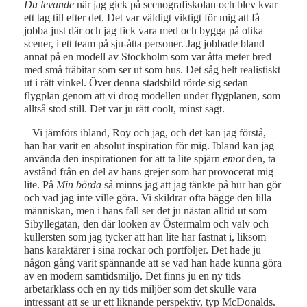
Du levande
när jag gick på scenografiskolan och blev kvar
ett tag till efter det. Det var väldigt viktigt för mig att få
jobba just där och jag fick vara med och bygga på olika
scener, i ett team på sju-åtta personer. Jag jobbade bland
annat på en modell av Stockholm som var åtta meter bred
med små träbitar som ser ut som hus. Det såg helt realistiskt
ut i rätt vinkel. Över denna stadsbild rörde sig sedan
flygplan genom att vi drog modellen under flygplanen, som
alltså stod still. Det var ju rätt coolt, minst sagt.
– Vi jämförs ibland, Roy och jag, och det kan jag förstå,
han har varit en absolut inspiration för mig. Ibland kan jag
använda den inspirationen för att ta lite spjärn
emot
den, ta
avstånd från en del av hans grejer som har provocerat mig
lite. På
Min börda
så minns jag att jag tänkte på hur han gör
och vad jag inte ville göra. Vi skildrar ofta bägge den lilla
människan, men i hans fall ser det ju nästan alltid ut som
Sibyllegatan, den där looken av Östermalm och valv och
kullersten som jag tycker att han lite har fastnat i, liksom
hans karaktärer i sina rockar och portföljer. Det hade ju
någon gång varit spännande att se vad han hade kunna göra
av en modern samtidsmiljö. Det finns ju en ny tids
arbetarklass och en ny tids miljöer som det skulle vara
intressant att se ur ett liknande perspektiv, typ McDonalds.