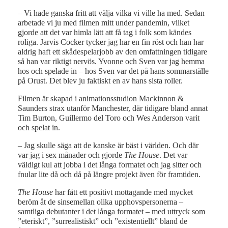
– Vi hade ganska fritt att välja vilka vi ville ha med. Sedan
arbetade vi ju med filmen mitt under pandemin, vilket
gjorde att det var himla lätt att få tag i folk som kändes
roliga. Jarvis Cocker tycker jag har en fin röst och han har
aldrig haft ett skådespelarjobb av den omfattningen tidigare
så han var riktigt nervös. Yvonne och Sven var jag hemma
hos och spelade in – hos Sven var det på hans sommarställe
på Orust. Det blev ju faktiskt en av hans sista roller.
Filmen är skapad i animationsstudion Mackinnon &
Saunders strax utanför Manchester, där tidigare bland annat
Tim Burton, Guillermo del Toro och Wes Anderson varit
och spelat in.
– Jag skulle säga att de kanske är bäst i världen. Och där
var jag i sex månader och gjorde
The House
. Det var
väldigt kul att jobba i det långa formatet och jag sitter och
fnular lite då och då på längre projekt även för framtiden.
The House
har fått ett positivt mottagande med mycket
beröm åt de sinsemellan olika upphovspersonerna –
samtliga debutanter i det långa formatet – med uttryck som
”eteriskt”, ”surrealistiskt” och ”existentiellt” bland de