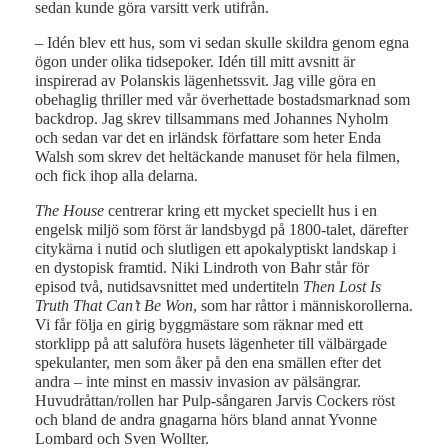
sedan kunde göra varsitt verk utifrån.
– Idén blev ett hus, som vi sedan skulle skildra genom egna
ögon under olika tidsepoker. Idén till mitt avsnitt är
inspirerad av Polanskis lägenhetssvit. Jag ville göra en
obehaglig thriller med vår överhettade bostadsmarknad som
backdrop. Jag skrev tillsammans med Johannes Nyholm
och sedan var det en irländsk författare som heter Enda
Walsh som skrev det heltäckande manuset för hela filmen,
och fick ihop alla delarna.
The House
centrerar kring ett mycket speciellt hus i en
engelsk miljö som först är landsbygd på 1800-talet, därefter
citykärna i nutid och slutligen ett apokalyptiskt landskap i
en dystopisk framtid. Niki Lindroth von Bahr står för
episod två, nutidsavsnittet med undertiteln
Then Lost Is
Truth That Can’t Be Won
, som har råttor i människorollerna.
Vi får följa en girig byggmästare som räknar med ett
storklipp på att saluföra husets lägenheter till välbärgade
spekulanter, men som åker på den ena smällen efter det
andra – inte minst en massiv invasion av pälsängrar.
Huvudråttan/rollen har Pulp-sångaren Jarvis Cockers röst
och bland de andra gnagarna hörs bland annat Yvonne
Lombard och Sven Wollter.