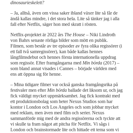
dinosaurieskelett?
– Ja, alltså, även om vissa saker ibland växer lite så får de
ändå kallas mindre, i det stora hela. Lite så tänker jag i alla
fall efter Netflix, säger hon med skratt i rösten.
Netflix-projektet är 2022 års
The House
– Niki Lindroth
von Bahrs senaste rörliga bilder som mött en publik.
Filmen, som består av tre episoder av fyra olika regissörer (i
ett fall två samregissörer), kan både kallas hennes
långfilmsdebut och hennes första internationella uppdrag
som regissör. Efter framgångarna med
Min börda
(2017) –
som bland annat visades i Cannes – började världen med
ens att öppna sig för henne.
­– Mina tidigare filmer var också ganska framgångsrika på
festivaler men efter
Min börda
ballade det liksom ur, och jag
fick väldigt mycket uppmärksamhet. Jag fick kontrakt med
ett produktionsbolag som heter Nexus Studios som har
kontor i London och Los Angeles och som jobbar mycket
med reklam, men även med film och serier. Nexus
sammanförde mig med de andra regissörerna och tyckte att
vi skulle ta fram något att pitcha för Netflix. Vi sågs i
London och brainstormade lite och hittade ett tema som vi