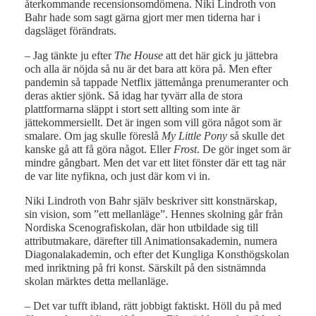
återkommande recensionsomdömena. Niki Lindroth von
Bahr hade som sagt gärna gjort mer men tiderna har i
dagsläget förändrats.
– Jag tänkte ju efter
The House
att det här gick ju jättebra
och alla är nöjda så nu är det bara att köra på. Men efter
pandemin så tappade Netflix jättemånga prenumeranter och
deras aktier sjönk. Så idag har tyvärr alla de stora
plattformarna släppt i stort sett allting som inte är
jättekommersiellt. Det är ingen som vill göra något som är
smalare. Om jag skulle föreslå
My Little Pony
så skulle det
kanske gå att få göra något. Eller
Frost
. De gör inget som är
mindre gångbart. Men det var ett litet fönster där ett tag när
de var lite nyfikna, och just där kom vi in.
Niki Lindroth von Bahr själv beskriver sitt konstnärskap,
sin vision, som ”ett mellanläge”. Hennes skolning går från
Nordiska Scenografiskolan, där hon utbildade sig till
attributmakare, därefter till Animationsakademin, numera
Diagonalakademin, och efter det Kungliga Konsthögskolan
med inriktning på fri konst. Särskilt på den sistnämnda
skolan märktes detta mellanläge.
– Det var tufft ibland, rätt jobbigt faktiskt. Höll du på med