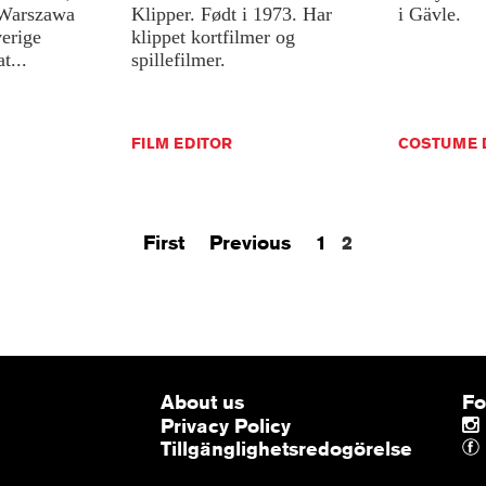
Warszawa
Klipper.
Født
i
1973.
Har
i
Gävle.
erige
klippet
kortfilmer
og
t...
spillefilmer.
FILM EDITOR
COSTUME 
First
Previous
1
2
About us
Fo
Privacy Policy
Tillgänglighetsredogörelse