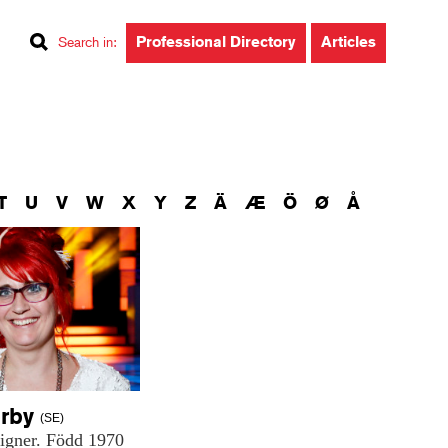
Professional Directory
Articles
Search in
:
T
U
V
W
X
Y
Z
Ä
Æ
Ö
Ø
Å
rby
(SE)
igner.
Född
1970