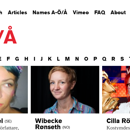
h
Articles
Names A-Ö/Å
Vimeo
FAQ
About
/Å
E
F
G
H
I
J
K
L
M
N
O
P
Q
R
S
el
Wibecke
Cilla
Rö
(SE)
Rønseth
rfattare,
Kostymdes
(NO)