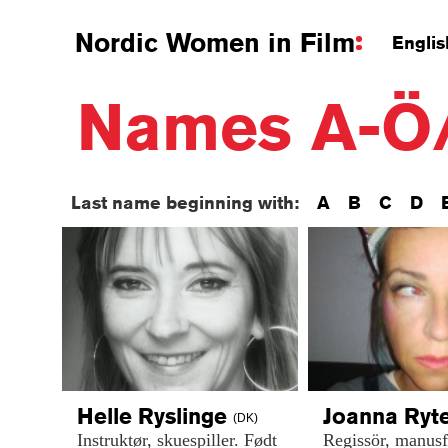
Nordic Women in Film
Englis
Names A-Ö
Last name beginning with:
A
B
C
D
Helle
Ryslinge
Joanna
Ryt
(DK)
Instruktør,
skuespiller.
Født
Regissör,
manusfö