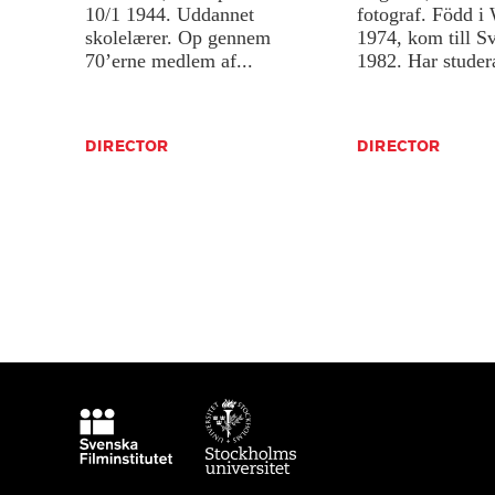
10/1
1944.
Uddannet
fotograf.
Född
i
skolelærer.
Op
gennem
1974,
kom
till
Sv
70’erne
medlem
af...
1982.
Har
studera
DIRECTOR
DIRECTOR