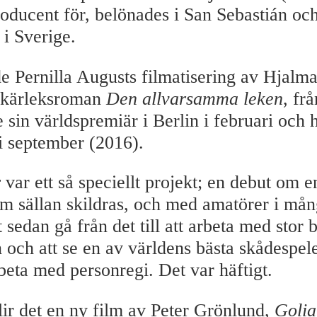
roducent för, belönades i San Sebastián o
i Sverige.
de Pernilla Augusts filmatisering av Hjalma
 kärleksroman
Den allvarsamma leken
, fr
 sin världspremiär i Berlin i februari och 
i september (2016).
r
var ett så speciellt projekt; en debut om 
om sällan skildras, och med amatörer i må
t sedan gå från det till att arbeta med stor
och att se en av världens bästa skådespel
beta med personregi. Det var häftigt.
ir det en ny film av Peter Grönlund,
Golia