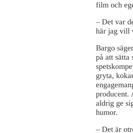
film och eg
– Det var de
här jag vill
Bargo säger 
på att sätt
spetskompet
gryta, kokan
engagemang.
producent. 
aldrig ge si
humor.
– Det är otr