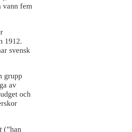
ch vann fem
r
ån 1912.
har svensk
en grupp
nga av
 budget och
erskor
t
(”han