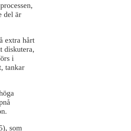
 processen,
e del är
å extra hårt
t diskutera,
örs i
, tankar
 höga
ppnå
on.
5), som