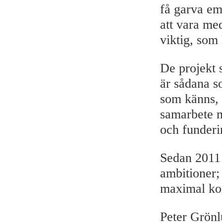
få garva em
att vara med
viktig, som 
De projekt 
är sådana so
som känns, 
samarbete m
och funderi
Sedan 2011 
ambitioner; 
maximal kon
Peter Grönl