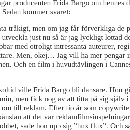
ågar producenten Frida Bargo om hennes 
st. Sedan kommer svaret:
ta tråkigt, men om jag får förverkliga de p
t utveckla just nu så är jag lyckligt lottad 
bbar med otroligt intressanta auteurer, reg
tare. Men, okej… Jag vill ha mer pengar i
men. Och en film i huvudtävlingen i Canne
koltid ville Frida Bargo bli dansare. Hon g
in, men fick nog av att titta på sig själv 
 om till reklam. Efter tio år som copywrite
känslan att det var reklamfilmsinspelninga
 jobbet, sade hon upp sig ”hux flux”. Och s