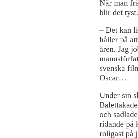
När man fr
blir det ty
– Det kan lå
håller på at
åren. Jag jo
manusförfat
svenska fil
Oscar…
Under sin s
Balettakadem
och sadlade
ridande på 
roligast på