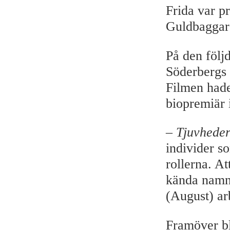
Frida var p
Guldbaggar 
På den följ
Söderbergs
Filmen hade
biopremiär 
–
Tjuvhede
individer s
rollerna. At
kända namn 
(August) ar
Framöver bl