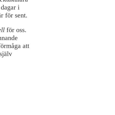
 dagar i
r för sent.
ll
för oss.
ännande
förmåga att
själv