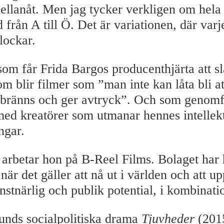
ellanåt. Men jag tycker verkligen om hela
 från A till Ö. Det är variationen, där varj
lockar.
som får Frida Bargos producenthjärta att sl
m blir filmer som ”man inte kan låta bli at
bränns och ger avtryck”. Och som genomf
ed kreatörer som utmanar hennes intellekt
ngar.
arbetar hon på B-Reel Films. Bolaget har
när det gäller att nå ut i världen och att u
stnärlig och publik potential, i kombinati
unds socialpolitiska drama
Tjuvheder
(201