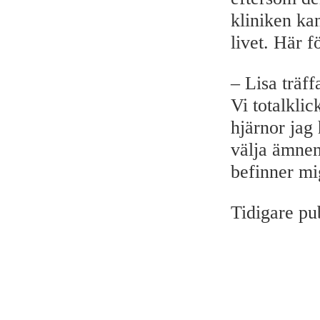
kliniken ka
livet. Här f
– Lisa träff
Vi totalkli
hjärnor jag
välja ämnen
befinner mig
Tidigare pu