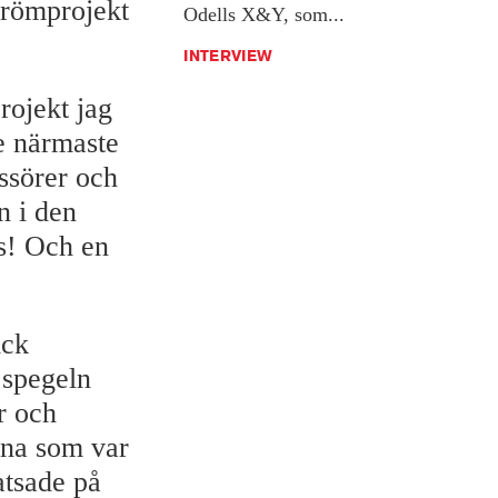
drömprojekt
Odells X&Y, som...
INTERVIEW
rojekt jag
de närmaste
issörer och
n i den
s! Och en
ick
i spegeln
r och
rna som var
atsade på