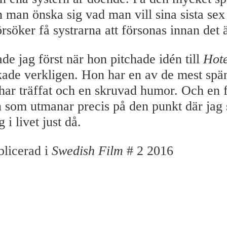
n man önska sig vad man vill sina sista sex
örsöker få systrarna att försonas innan det ä
ade jag först när hon pitchade idén till
Hote
ckade verkligen. Hon har en av de mest sp
 har träffat och en skruvad humor. Och en 
 som utmanar precis på den punkt där jag 
 i livet just då.
blicerad i
Swedish Film
# 2 2016