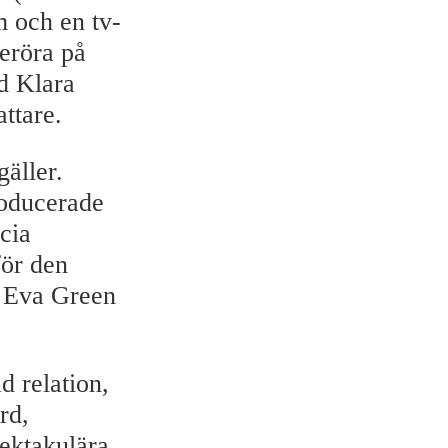
m och en tv-
beröra på
ed Klara
ttare.
äller.
roducerade
cia
för den
, Eva Green
d relation,
rd,
ektakulära