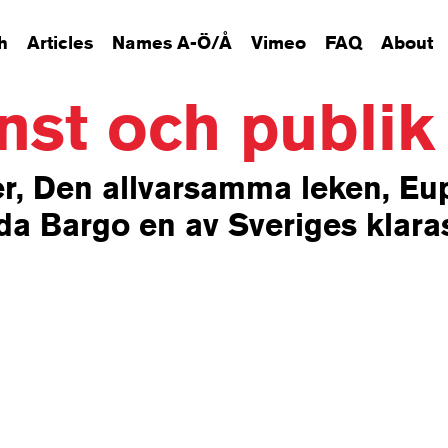
h
Articles
Names A-Ö/Å
Vimeo
FAQ
About
st och publik
r, Den allvarsamma leken, Eu
ida Bargo en av Sveriges klara