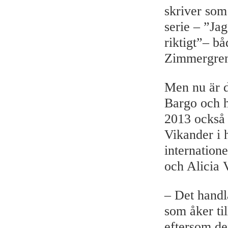
skriver som
serie – ”Jag
riktigt”– b
Zimmergren 
Men nu är d
Bargo och h
2013 också
Vikander i 
internation
och Alicia V
– Det handl
som åker til
eftersom de