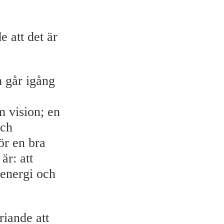
e att det är
m går igång
 vision; en
och
ör en bra
r: att
 energi och
riande att