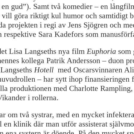
 en gud”). Samt två komedier – en långfil
 vill göra riktigt kul humor och samtidigt 
åda projekten i regi av Jens Sjögren och m
respektive Sara Kadefors som manusförfa
et Lisa Langseths nya film
Euphoria
som g
ennes kollega Patrik Andersson – duon p
 Langseths
Hotell
med Oscarsvinnaren Ali
huvudrollen – har sytt ihop finansieringen 
ella produktionen med Charlotte Rampling
ikander i rollerna.
ar om två systrar, med en mycket infektera
l en klinik där man utför assisterat självmo
n ena systern är döende. På den mycket sp