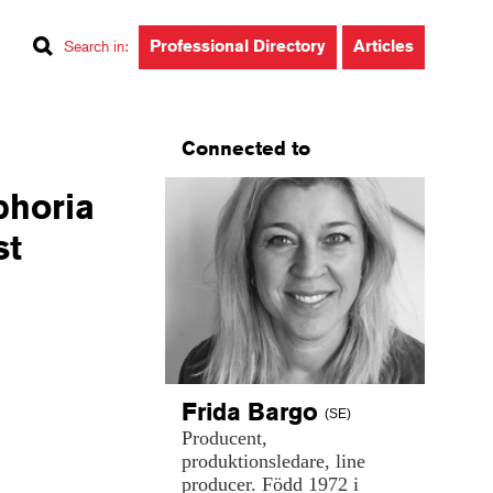
Professional Directory
Articles
Search in
:
Connected to
phoria
st
Frida
Bargo
(SE)
Producent,
produktionsledare,
line
producer.
Född
1972
i