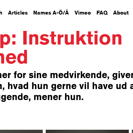
h
Articles
Names A-Ö/Å
Vimeo
FAQ
About
p: Instruktion
hed
ner for sine medvirkende, giv
, hvad hun gerne vil have ud 
ggende, mener hun.