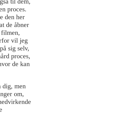
gså til dem,
ben proces.
ve den her
 at de åbner
 filmen,
for vil jeg
på sig selv,
hård proces,
 hvor de kan
m dig, men
inger om,
medvirkende
e