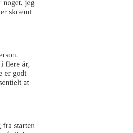
r noget, jeg
ler skræmt
erson.
flere år,
e er godt
entielt at
 fra starten