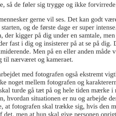
, så de føler sig trygge og ikke forvirrede
 mennesker gerne vil ses. Det kan godt være
i starten, og de første dage er super intense
n, der kigger på dig under en samtale, men
der fast i dig og insisterer på at se på dig.
timiderende. Men på en eller anden måde 
g til nærværet og kameraet.
rbejdet med fotografen også ekstremt vigt
ske noget mellem fotografen og karakterer
skal turde gå tæt på og hele tiden mærke 
n, hvordan situationen er nu og arbejde der
e, at fotografen skal trække sig, hvis den
af det, men at hun skal give personen oprig