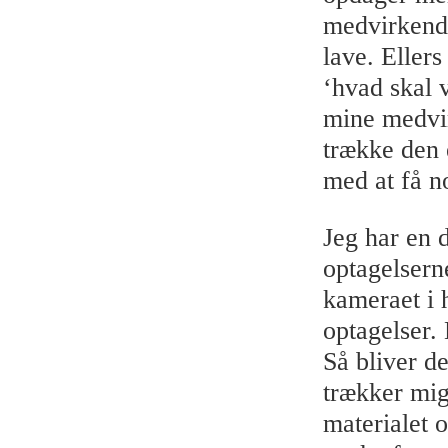
medvirkende
lave. Eller
‘hvad skal 
mine medvir
trække den 
med at få n
Jeg har en 
optagelsern
kameraet i 
optagelser.
Så bliver de
trækker mig
materialet 