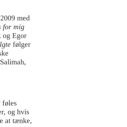
i 2009 med
 for mig
k og Egor
lgte
følger
ske
 Salimah,
 føles
er, og hvis
e at tænke,