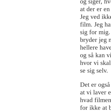
og siger, h
at der er en
Jeg ved ikke
film. Jeg h
sig for mig.
bryder jeg m
hellere have
og så kan v
hvor vi ska
se sig selv.
Det er også 
at vi laver
hvad filmen
for ikke at