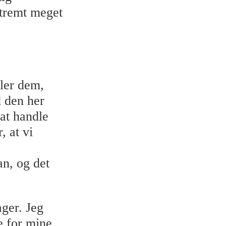
tremt meget
ller dem,
d den her
 at handle
, at vi
an, og det
ager. Jeg
e for mine