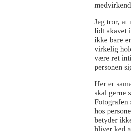
medvirkende
Jeg tror, at
lidt akavet 
ikke bare e
virkelig hol
være ret in
personen si
Her er sama
skal gerne 
Fotografen 
hos persone
betyder ikk
bliver ked 