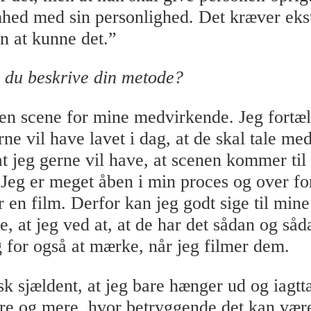
ed med sin personlighed. Det kræver eks
en at kunne det.”
 du beskrive din metode?
 en scene for mine medvirkende. Jeg fortæ
ne vil have lavet i dag, at de skal tale me
at jeg gerne vil have, at scenen kommer til
 Jeg er meget åben i min proces og over for
r en film. Derfor kan jeg godt sige til mine
, at jeg ved at, at de har det sådan og såd
g for også at mærke, når jeg filmer dem.
sk sjældent, at jeg bare hænger ud og iagtt
e og mere, hvor betryggende det kan vær