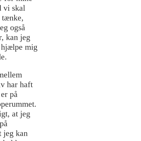
 vi skal
t tænke,
jeg også
, kan jeg
t hjælpe mig
de.
 mellem
v har haft
 er på
ipperummet.
gt, at jeg
 på
t jeg kan