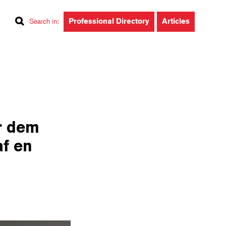
Professional Directory
Articles
Search in
:
er dem
af en