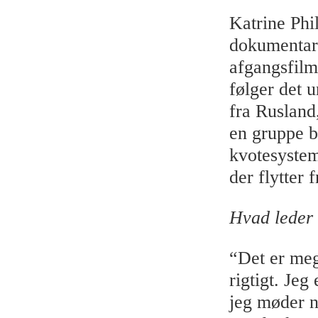
Katrine Phi
dokumentarf
afgangsfil
følger det 
fra Rusland
en gruppe b
kvotesyste
der flytter 
Hvad leder d
“Det er meg
rigtigt. Jeg
jeg møder n