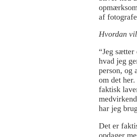
opmærksomh
af fotograf
Hvordan vil
“Jeg sætter
hvad jeg ger
person, og 
om det her.
faktisk lave
medvirkende
har jeg bru
Det er fakti
opdager mer