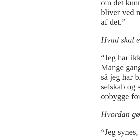
om det kunne
bliver ved 
af det.”
Hvad skal 
“Jeg har ik
Mange gang
så jeg har 
selskab og s
opbygge fort
Hvordan gø
“Jeg synes, 