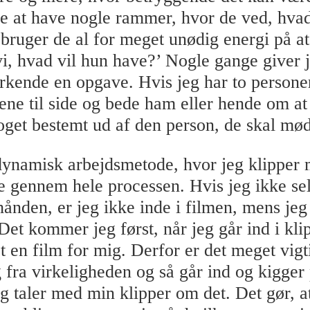
 at have nogle rammer, hvor de ved, hvad
s bruger de al for meget unødig energi på a
vi, hvad vil hun have?’ Nogle gange giver 
kende en opgave. Hvis jeg har to personer
ene til side og bede ham eller hende om a
oget bestemt ud af den person, de skal mø
dynamisk arbejdsmetode, hvor jeg klipper
e gennem hele processen. Hvis jeg ikke sel
hånden, er jeg ikke inde i filmen, mens jeg
 Det kommer jeg først, når jeg går ind i kl
t en film for mig. Derfor er det meget vigti
 fra virkeligheden og så går ind og kigger
og taler med min klipper om det. Det gør, a