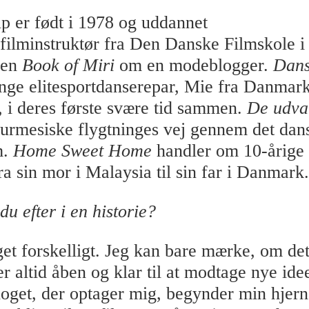
lp er født i 1978 og uddannet
ilminstruktør fra Den Danske Filmskole 
men
Book of Miri
om en modeblogger.
Dans
unge elitesportdanserepar, Mie fra Danmar
, i deres første svære tid sammen.
De udva
urmesiske flygtninges vej gennem det dan
m.
Home Sweet Home
handler om 10-årige
fra sin mor i Malaysia til sin far i Danmark.
u efter i en historie?
et forskelligt. Jeg kan bare mærke, om det
 er altid åben og klar til at modtage nye ide
oget, der optager mig, begynder min hjern