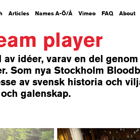
h
Articles
Names A-Ö/Å
Vimeo
FAQ
About
team player
l av idéer, varav en del genom
ilmer. Som nya Stockholm Bloodb
se av svensk historia och vilj
r och galenskap.