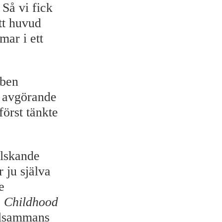
 Så vi fick
itt huvud
ar i ett
uben
r avgörande
först tänkte
älskande
 ju själva
e
 Childhood
illsammans