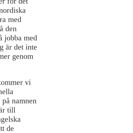
r för det
 nordiska
ara med
få den
få jobba med
 är det inte
filmer genom
 kommer vi
nella
al på namnen
r till
ngelska
tt de