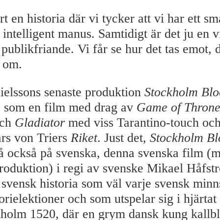
rt en historia där vi tycker att vi har ett s
 intelligent manus. Samtidigt är det ju en v
publikfriande. Vi får se hur det tas emot, d
 om.
elssons senaste produktion
Stockholm Blo
s som en film med drag av
Game of Throne
ch
Gladiator
med viss Tarantino-touch och 
rs von Triers
Riket
. Just det,
Stockholm Bl
å också på svenska, denna svenska film (m
oduktion) i regi av svenske Mikael Håfst
 svensk historia som väl varje svensk minn
orielektioner och som utspelar sig i hjärta
kholm 1520, där en grym dansk kung kallblo