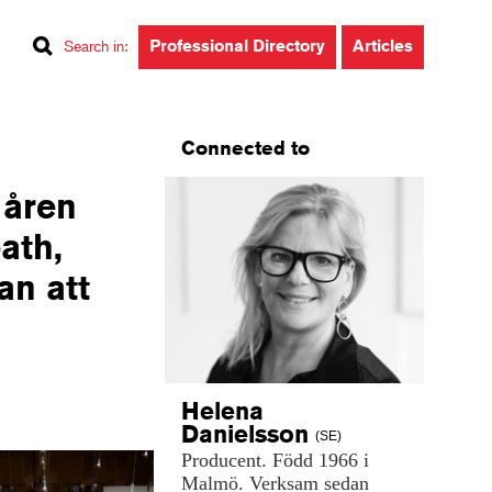
Professional Directory
Articles
Search in
:
Connected to
 åren
ath,
an att
Helena
Danielsson
(SE)
Producent.
Född
1966
i
Malmö.
Verksam
sedan