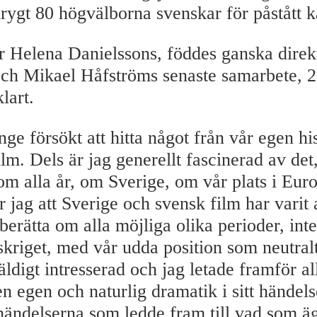
rygt 80 högvälborna svenskar för påstått kä
r Helena Danielssons, föddes ganska direkt
och Mikael Håfströms senaste samarbete, 2
klart.
nge försökt att hitta något från vår egen his
ilm. Dels är jag generellt fascinerad av det,
m alla år, om Sverige, om vår plats i Eur
 jag att Sverige och svensk film har varit 
 berätta om alla möjliga olika perioder, int
kriget, med vår udda position som neutralt 
väldigt intresserad och jag letade framför all
n egen och naturlig dramatik i sitt händels
händelserna som ledde fram till vad som ä