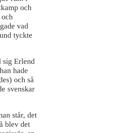
ktkamp och
 och
ågade vad
tund tyckte
d sig Erlend
 han hade
es) och så
åde svenskar
an står, det
å blev det