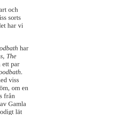
mart och
iss sorts
et har vi
odbath
har
s
,
The
ett par
oodbath
.
ed viss
röm, om en
s från
t av Gamla
digt lät