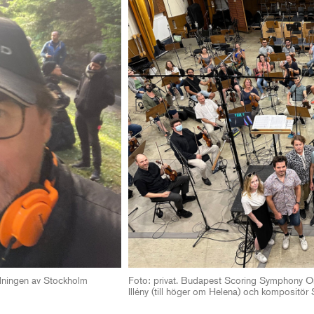
elningen av Stockholm
Foto: privat. Budapest Scoring Symphony Orc
Illény (till höger om Helena) och kompositör 