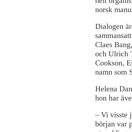
helt organi
norsk manus
Dialogen är
sammansatt 
Claes Bang
och Ulrich 
Cookson, Em
namn som St
Helena Dani
hon har äve
– Vi visste 
början var 