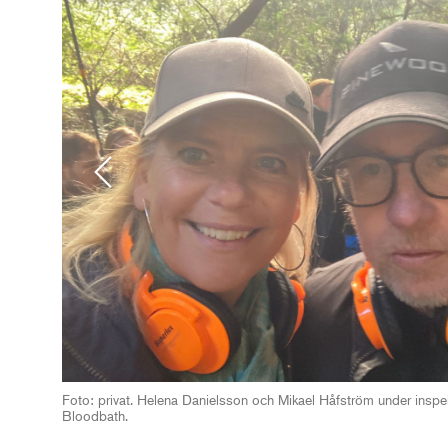
Previous
Foto: privat. Helena Danielsson och Mikael Håfström under insp
Bloodbath.