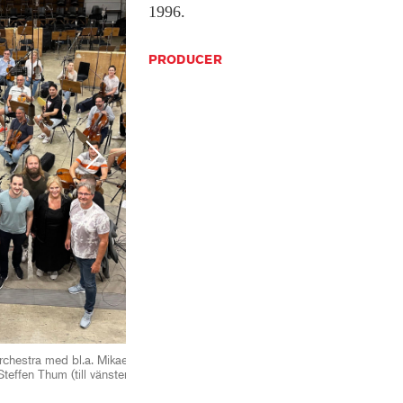
1996.
PRODUCER
Next
hestra med bl.a. Mikael Håfström, dirigent Péter
Foto: privat. Helena Da
Steffen Thum (till vänster om Helena).