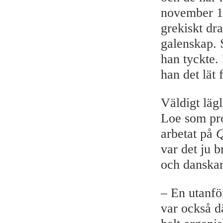
november 1
grekiskt dr
galenskap. 
han tyckte.
han det lät 
Väldigt läg
Loe som pro
arbetat på
Q
var det ju 
och danskar,
– En utanför
var också d