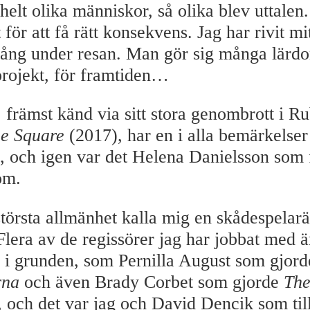
elt olika människor, så olika blev uttalen.
för att få rätt konsekvens. Jag har rivit m
ång under resan. Man gör sig många lärdom
projekt, för framtiden…
 främst känd via sitt stora genombrott i R
e Square
(2017), har en i alla bemärkelse
en, och igen var det Helena Danielsson som 
om.
 största allmänhet kalla mig en skådespelar
lera av de regissörer jag har jobbat med är
 i grunden, som Pernilla August som gjord
rna
och även Brady Corbet som gjorde
The
, och det var jag och David Dencik som t