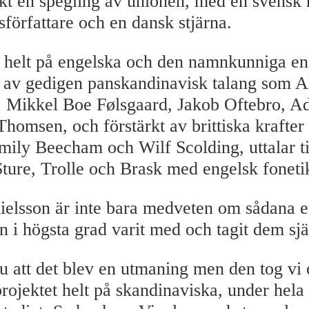
skt en spegling av unionen, med en svensk 
författare och en dansk stjärna.
 helt på engelska och den namnkunniga e
av gedigen panskandinavisk talang som A
, Mikkel Boe Følsgaard, Jakob Oftebro, A
Thomsen, och förstärkt av brittiska krafte
ily Beecham och Wilf Scolding, uttalar t
ure, Trolle och Brask med engelsk foneti
elsson är inte bara medveten om sådana es
n i högsta grad varit med och tagit dem sjä
ju att det blev en utmaning men den tog vi 
projektet helt på skandinaviska, under hela