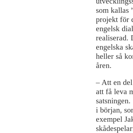
utvecklings
som kallas 
projekt för
engelsk dial
realiserad.
engelska sk
heller så ko
åren.
– Att en de
att få leva
satsningen.
i början, so
exempel Jak
skådespelar