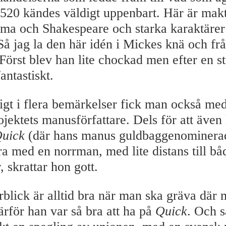
520 kändes väldigt uppenbart. Här är ma
ama och Shakespeare och starka karaktärer
Så jag la den här idén i Mickes knä och fr
 Först blev han lite chockad men efter en s
fantastiskt.
ligt i flera bemärkelser fick man också me
jektets manusförfattare. Dels för att även
uick
(där hans manus guldbaggenominerad
bra med en norrman, med lite distans till b
 skrattar hon gott.
blick är alltid bra när man ska gräva där m
ärför han var så bra att ha på
Quick
. Och s