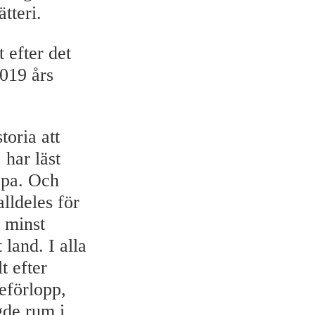
tteri.
 efter det
019 års
toria att
 har läst
opa. Och
alldeles för
e minst
land. I alla
t efter
eförlopp,
gde rum i