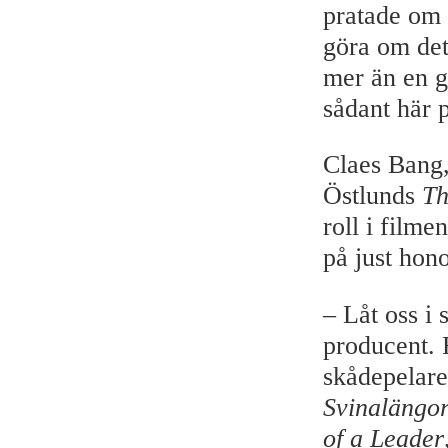
pratade om h
göra om det 
mer än en g
sådant här 
Claes Bang,
Östlunds
Th
roll i film
på just hon
– Låt oss i
producent. F
skådepelare
Svinalängo
of a Leader