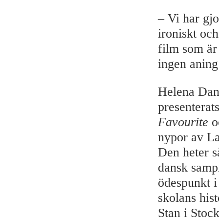
– Vi har gjo
ironiskt och
film som är 
ingen aning
Helena Dani
presenterat
Favourite
o
nypor av La
Den heter s
dansk sampr
ödespunkt i
skolans hist
Stan i Stoc