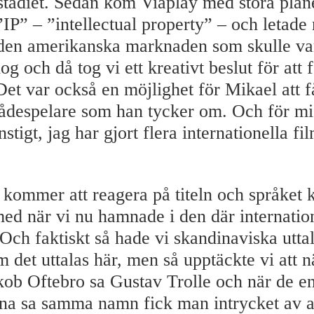
stadiet. Sedan kom Viaplay med stora plane
”IP” – ”intellectual property” – och letade
 den amerikanska marknaden som skulle v
og och då tog vi ett kreativt beslut för att 
 Det var också en möjlighet för Mikael att 
ådespelare som han tycker om. Och för mig
nstigt, jag har gjort flera internationella 
l kommer att reagera på titeln och språket
 med när vi nu hamnade i den där internatio
 Och faktiskt så hade vi skandinaviska utt
m det uttalas här, men så upptäckte vi att nä
ob Oftebro sa Gustav Trolle och när de e
na sa samma namn fick man intrycket av a