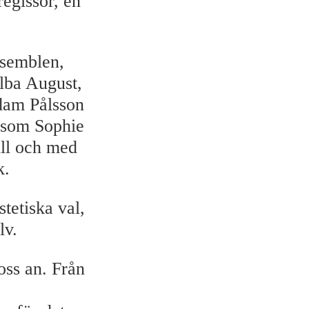
regissör, en
nsemblen,
lba August,
dam Pålsson
r som Sophie
ill och med
k.
tetiska val,
lv.
oss an. Från