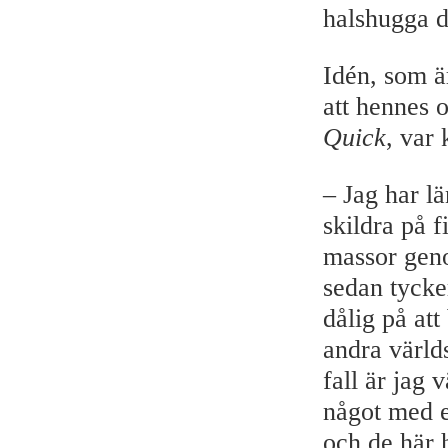
halshugga d
Idén, som ä
att hennes 
Quick
, var 
– Jag har lä
skildra på f
massor geno
sedan tycker
dålig på att
andra världs
fall är jag 
något med e
och de här 