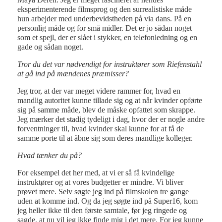
eksperimenterende filmsprog og den surrealistiske måde
hun arbejder med underbevidstheden på via dans. På en
personlig måde og for små midler. Det er jo sådan noget
som et spejl, der er slået i stykker, en telefonledning og en
gade og sådan noget.
Tror du det var nødvendigt for instruktører som Riefenstahl
at gå ind på mændenes præmisser?
Jeg tror, at der var meget videre rammer for, hvad en
mandlig autoritet kunne tillade sig og at når kvinder opførte
sig på samme måde, blev de måske opfattet som skrappe.
Jeg mærker det stadig tydeligt i dag, hvor der er nogle andre
forventninger til, hvad kvinder skal kunne for at få de
samme porte til at åbne sig som deres mandlige kolleger.
Hvad tænker du på?
For eksempel det her med, at vi er så få kvindelige
instruktører og at vores budgetter er mindre. Vi bliver
prøvet mere. Selv søgte jeg ind på filmskolen tre gange
uden at komme ind. Og da jeg søgte ind på Super16, kom
jeg heller ikke til den første samtale, før jeg ringede og
sagde, at nu vil jeg ikke finde mig i det mere. For jeg kunne