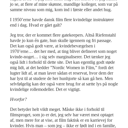
jo se, at flere af mine skønne, mandlige kolleger, som var på
samme niveau som mig, kom ind i første eller andet hug.
I 1950’erne havde dansk film flere kvindelige instruktører
end i dag. Hvad er gået galt?
Jeg tror, der er kommet flere gatekeepers. Altså Riefenstahl
havde jo kun én gate, hun skulle igennem og fri passage.
Det kan også godt være, at kvindebevægelsen i
1970’erne… det her med, at ting bliver defineret som noget
kvinde-noget… i sig selv marginaliserer. Det tænker jeg
også lidt i forhold til dette site. Det kan egentlig godt støde
mig lidt, at det hedder ”Nordic Women in Film,” fordi det
lugter lidt af, at man laver sådan et reservat, hvor dem der
har lyst til at studere de her hunhjorte så kan gå hen. Men
selvfølgelig kan der også være brug for at sætte lys på nogle
kvindelige rollemodeller. Det er vigtigt.
Hvorfor?
Det betyder helt vildt meget. Måske ikke i forhold til
filmsproget, som jo er det, jeg selv har været mest optaget
af, men mere for at vise, at film faktisk er en karrievej for
kvinder. Hvis man – som jeg – ikke er født ind i en familie,