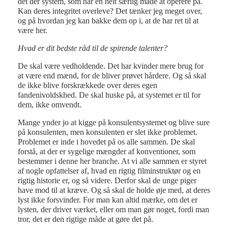
det der system, som har en helt særlig måde at operere på.
Kan deres integritet overleve? Det tænker jeg meget over,
og på hvordan jeg kan bakke dem op i, at de har ret til at
være her.
Hvad er dit bedste råd til de spirende talenter?
De skal være vedholdende. Det har kvinder mere brug for
at være end mænd, for de bliver prøvet hårdere. Og så skal
de ikke blive forskrækkede over deres egen
fandenivoldskhed. De skal huske på, at systemet er til for
dem, ikke omvendt.
Mange ynder jo at kigge på konsulentsystemet og blive sure
på konsulenten, men konsulenten er slet ikke problemet.
Problemet er inde i hovedet på os alle sammen. De skal
forstå, at der er sygelige mængder af konventioner, som
bestemmer i denne her branche. At vi alle sammen er styret
af nogle opfattelser af, hvad en rigtig filminstruktør og en
rigtig historie er, og så videre. Derfor skal de unge piger
have mod til at kræve. Og så skal de holde øje med, at deres
lyst ikke forsvinder. For man kan altid mærke, om det er
lysten, der driver værket, eller om man gør noget, fordi man
tror, det er den rigtige måde at gøre det på.