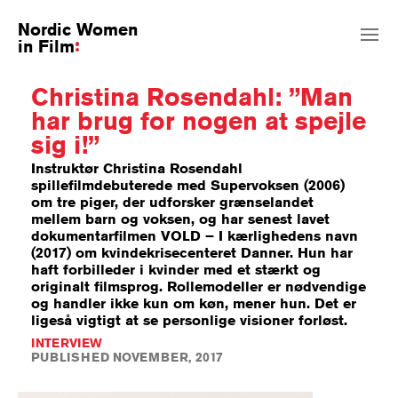
Nordic Women
in Film
Christina Rosendahl: ”Man
har brug for nogen at spejle
sig i!”
Instruktør Christina Rosendahl
spillefilmdebuterede med Supervoksen (2006)
om tre piger, der udforsker grænselandet
mellem barn og voksen, og har senest lavet
dokumentarfilmen VOLD – I kærlighedens navn
(2017) om kvindekrisecenteret Danner. Hun har
haft forbilleder i kvinder med et stærkt og
originalt filmsprog. Rollemodeller er nødvendige
og handler ikke kun om køn, mener hun. Det er
ligeså vigtigt at se personlige visioner forløst.
INTERVIEW
PUBLISHED NOVEMBER, 2017