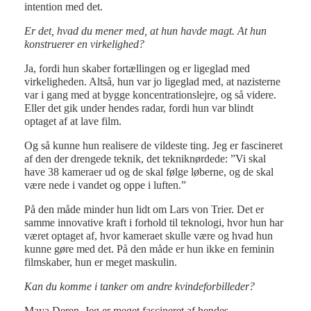
intention med det.
Er det, hvad du mener med, at hun havde magt. At hun
konstruerer en virkelighed?
Ja, fordi hun skaber fortællingen og er ligeglad med
virkeligheden. Altså, hun var jo ligeglad med, at nazisterne
var i gang med at bygge koncentrationslejre, og så videre.
Eller det gik under hendes radar, fordi hun var blindt
optaget af at lave film.
Og så kunne hun realisere de vildeste ting. Jeg er fascineret
af den der drengede teknik, det tekniknørdede: ”Vi skal
have 38 kameraer ud og de skal følge løberne, og de skal
være nede i vandet og oppe i luften.”
På den måde minder hun lidt om Lars von Trier. Det er
samme innovative kraft i forhold til teknologi, hvor hun har
været optaget af, hvor kameraet skulle være og hvad hun
kunne gøre med det. På den måde er hun ikke en feminin
filmskaber, hun er meget maskulin.
Kan du komme i tanker om andre kvindeforbilleder?
Maya Deren. Jeg er meget fascineret af hendes