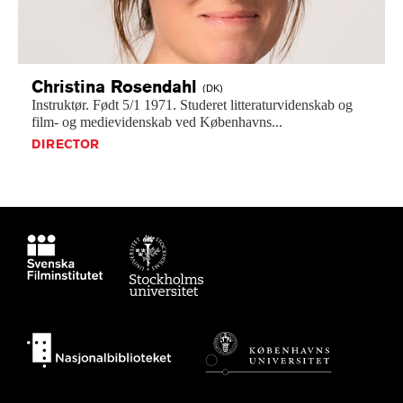
Christina
Rosendahl
(DK)
Instruktør.
Født
5/1
1971.
Studeret
litteraturvidenskab
og
film-
og
medievidenskab
ved
Københavns...
DIRECTOR