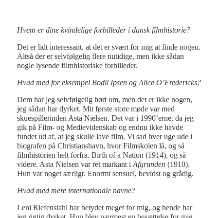
Hvem er dine kvindelige forbilleder i dansk filmhistorie?
Det er lidt interessant, at det er svært for mig at finde nogen.
Altså der er selvfølgelig flere nutidige, men ikke sådan
nogle lysende filmhistoriske forbilleder.
Hvad med for eksempel Bodil Ipsen og Alice O’Fredericks?
Dem har jeg selvfølgelig hørt om, men det er ikke nogen,
jeg sådan har dyrket. Mit første store møde var med
skuespillerinden Asta Nielsen. Det var i 1990’erne, da jeg
gik på Film- og Medievidenskab og endnu ikke havde
fundet ud af, at jeg skulle lave film. Vi sad hver uge ude i
biografen på Christianshavn, hvor Filmskolen lå, og så
filmhistorien helt forfra. Birth of a Nation (1914), og så
videre. Asta Nielsen var ret markant i
Afgrunden
(1910).
Hun var noget særligt. Enormt sensuel, bevidst og grådig.
Hvad med mere internationale navne?
Leni Riefenstahl har betydet meget for mig, og hende har
jeg rigtig dyrket. Hun blev nærmest en besættelse for mig.