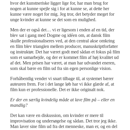
hvor det kunstneriske ligger lige for, har man brug for
nogen at kunne spejle sig i for at kunne se, at dette her
kunne være noget for mig. Jeg tror, det betyder meget for
unge kvinder at kunne se det som en mulighed.
Men der er også det… vi er ligesom i enden af en tid, der
blev sat i gang med Dogme og idéen om, at dansk film
skulle professionaliseres ved, at den central akse omkring
en film blev trianglen mellem producer, manuskriptforfatter
og instruktør. Det har været godt med sådan et fokus på film
som et samarbejde, og der er kommet film af høj kvalitet ud
af det. Men prisen har været, at man har udvandet eneren,
som skal bære en film ud fra sin egen personlige vision.
Forhåbentlig vender vi snart tilbage til, at systemet bærer
auteuren frem. For i det lange løb har vi ikke glæde af, at
film kun er professionelle. Det er ikke originalt nok.
Er der en særlig kvindelig måde at lave film på – eller en
mandlig?
Det kan være en diskussion, om kvinder er mere til
improvisation og undersøgelse og sådan. Det tror jeg ikke.
Man laver sine film ud fra det menneske, man er, og en del