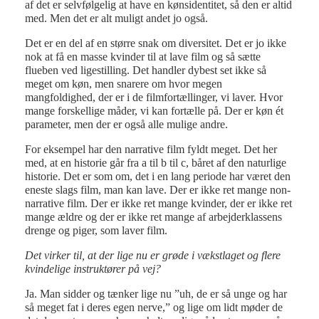
af det er selvfølgelig at have en kønsidentitet, så den er altid
med. Men det er alt muligt andet jo også.
Det er en del af en større snak om diversitet. Det er jo ikke
nok at få en masse kvinder til at lave film og så sætte
flueben ved ligestilling. Det handler dybest set ikke så
meget om køn, men snarere om hvor megen
mangfoldighed, der er i de filmfortællinger, vi laver. Hvor
mange forskellige måder, vi kan fortælle på. Der er køn ét
parameter, men der er også alle mulige andre.
For eksempel har den narrative film fyldt meget. Det her
med, at en historie går fra a til b til c, båret af den naturlige
historie. Det er som om, det i en lang periode har været den
eneste slags film, man kan lave. Der er ikke ret mange non-
narrative film. Der er ikke ret mange kvinder, der er ikke ret
mange ældre og der er ikke ret mange af arbejderklassens
drenge og piger, som laver film.
Det virker til, at der lige nu er grøde i vækstlaget og flere
kvindelige instruktører på vej?
Ja. Man sidder og tænker lige nu ”uh, de er så unge og har
så meget fat i deres egen nerve,” og lige om lidt møder de