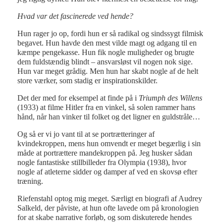
Hvad var det fascinerede ved hende?
Hun rager jo op, fordi hun er så radikal og sindssygt filmisk
begavet. Hun havde den mest vilde magt og adgang til en
kæmpe pengekasse. Hun fik nogle muligheder og brugte
dem fuldstændig blindt – ansvarsløst vil nogen nok sige.
Hun var meget grådig. Men hun har skabt nogle af de helt
store værker, som stadig er inspirationskilder.
Det der med for eksempel at finde på i
Triumph des Willens
(1933) at filme Hitler fra en vinkel, så solen rammer hans
hånd, når han vinker til folket og det ligner en guldstråle…
Og så er vi jo vant til at se portrætteringer af
kvindekroppen, mens hun omvendt er meget begærlig i sin
måde at portrættere mandekroppen på. Jeg husker sådan
nogle fantastiske stillbilleder fra Olympia (1938), hvor
nogle af atleterne sidder og damper af ved en skovsø efter
træning.
Riefenstahl optog mig meget. Særligt en biografi af Audrey
Salkeld, der påviste, at hun ofte lavede om på kronologien
for at skabe narrative forløb, og som diskuterede hendes