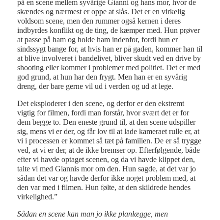
på en scene mellem syvårige Gianni og hans mor, hvor de
skændes og nærmest er oppe at slås. Det er en virkelig
voldsom scene, men den rummer også kernen i deres
indbyrdes konflikt og de ting, de kæmper med. Hun prøver
at passe på ham og holde ham indenfor, fordi hun er
sindssygt bange for, at hvis han er på gaden, kommer han til
at blive involveret i bandelivet, bliver skudt ved en drive by
shooting eller kommer i problemer med politiet. Det er med
god grund, at hun har den frygt. Men han er en syvårig
dreng, der bare gerne vil ud i verden og ud at lege.
Det eksploderer i den scene, og derfor er den ekstremt
vigtig for filmen, fordi man forstår, hvor svært det er for
dem begge to. Den eneste grund til, at den scene udspiller
sig, mens vi er der, og får lov til at lade kameraet rulle er, at
vi i processen er kommet så tæt på familien. De er så trygge
ved, at vi er der, at de ikke bremser op. Efterfølgende, både
efter vi havde optaget scenen, og da vi havde klippet den,
talte vi med Giannis mor om den. Hun sagde, at det var jo
sådan det var og havde derfor ikke noget problem med, at
den var med i filmen. Hun følte, at den skildrede hendes
virkelighed.”
Sådan en scene kan man jo ikke planlægge, men