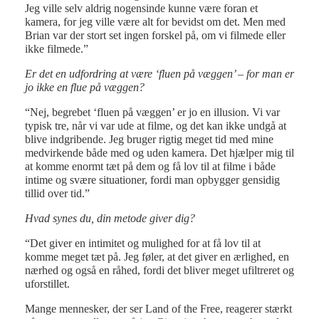
Jeg ville selv aldrig nogensinde kunne være foran et
kamera, for jeg ville være alt for bevidst om det. Men med
Brian var der stort set ingen forskel på, om vi filmede eller
ikke filmede.”
Er det en udfordring at være ‘fluen på væggen’ – for man er
jo ikke en flue på væggen?
“Nej, begrebet ‘fluen på væggen’ er jo en illusion. Vi var
typisk tre, når vi var ude at filme, og det kan ikke undgå at
blive indgribende. Jeg bruger rigtig meget tid med mine
medvirkende både med og uden kamera. Det hjælper mig til
at komme enormt tæt på dem og få lov til at filme i både
intime og svære situationer, fordi man opbygger gensidig
tillid over tid.”
Hvad synes du, din metode giver dig?
“Det giver en intimitet og mulighed for at få lov til at
komme meget tæt på. Jeg føler, at det giver en ærlighed, en
nærhed og også en råhed, fordi det bliver meget ufiltreret og
uforstillet.
Mange mennesker, der ser Land of the Free, reagerer stærkt