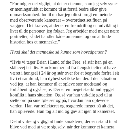
“For mig er det vigtigt, at det er et emne, som jeg selv synes
er meningsfuldt at komme til at forstå bedre eller give
opmærksomhed. Indtil nu har jeg oftest brugt en metode
med observerende kameraer – overordnet set fluen på
væggen. Det kræver, at der er en fremdrift og en udvikling i
livet til de personer, jeg følger. Jeg arbejder med meget nære
portrætter, så det handler både om emnet og om at finde
historien hos et menneske.”
Hvad skal det menneske så kunne som hovedperson?
“Hvis vi tager Brian i Land of the Free, så står han på en
skillevej i sit liv. Han kommer ud fra fængslet efter at have
været i fængsel i 24 år og står over for at begynde forfra i sit
liv i et samfund, han dybest set ikke kender. I den situation
ved jeg, at han kommer til at opleve stor modstand og
forhåbentlig også sejre. Der er en meget stærkt indbygget
konflikt i hans situation. Og så var han virkelig god til at
sætte ord på sine følelser og på, hvordan han oplevede
verden. Han var reflekteret og reagerede meget på alt det,
han oplevede. Han tog alt ind og gav alt igen til kameraet.
Det at virkelig vigtigt at finde karakterer, der er i stand til at
blive ved med at være sig selv, når der kommer et kamera.