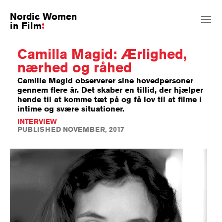
Nordic Women
in Film
Camilla Magid: Ærlighed,
nærhed og råhed
Camilla Magid observerer sine hovedpersoner
gennem flere år. Det skaber en tillid, der hjælper
hende til at komme tæt på og få lov til at filme i
intime og svære situationer.
INTERVIEW
PUBLISHED NOVEMBER, 2017