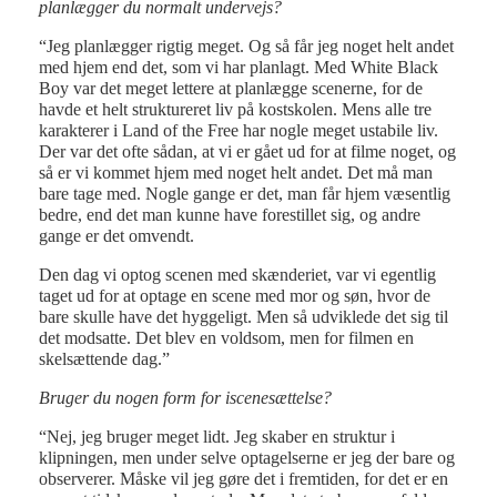
planlægger du normalt undervejs?
“Jeg planlægger rigtig meget. Og så får jeg noget helt andet
med hjem end det, som vi har planlagt. Med White Black
Boy var det meget lettere at planlægge scenerne, for de
havde et helt struktureret liv på kostskolen. Mens alle tre
karakterer i Land of the Free har nogle meget ustabile liv.
Der var det ofte sådan, at vi er gået ud for at filme noget, og
så er vi kommet hjem med noget helt andet. Det må man
bare tage med. Nogle gange er det, man får hjem væsentlig
bedre, end det man kunne have forestillet sig, og andre
gange er det omvendt.
Den dag vi optog scenen med skænderiet, var vi egentlig
taget ud for at optage en scene med mor og søn, hvor de
bare skulle have det hyggeligt. Men så udviklede det sig til
det modsatte. Det blev en voldsom, men for filmen en
skelsættende dag.”
Bruger du nogen form for iscenesættelse?
“Nej, jeg bruger meget lidt. Jeg skaber en struktur i
klipningen, men under selve optagelserne er jeg der bare og
observerer. Måske vil jeg gøre det i fremtiden, for det er en