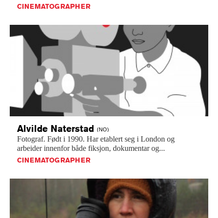
CINEMATOGRAPHER
Alvilde
Naterstad
(NO)
Fotograf.
Født
i
1990.
Har
etablert
seg
i
London
og
arbeider
innenfor
både
fiksjon,
dokumentar
og...
CINEMATOGRAPHER