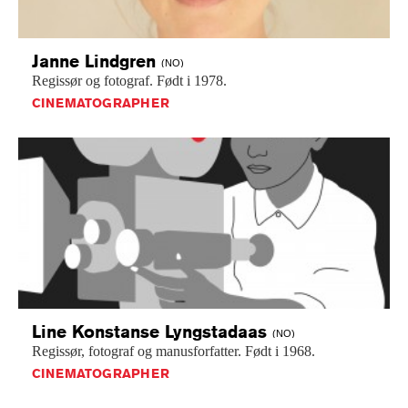
Janne
Lindgren
(NO)
Regissør
og
fotograf.
Født
i
1978.
CINEMATOGRAPHER
Line Konstanse
Lyngstadaas
(NO)
Regissør,
fotograf
og
manusforfatter.
Født
i
1968.
CINEMATOGRAPHER