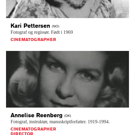
Kari
Pettersen
(NO)
Fotograf
og
regissør.
Født
i
1969
CINEMATOGRAPHER
Annelise
Reenberg
(DK)
Fotograf,
instruktør,
manuskriptforfatter.
1919-1994.
CINEMATOGRAPHER
DIRECTOR