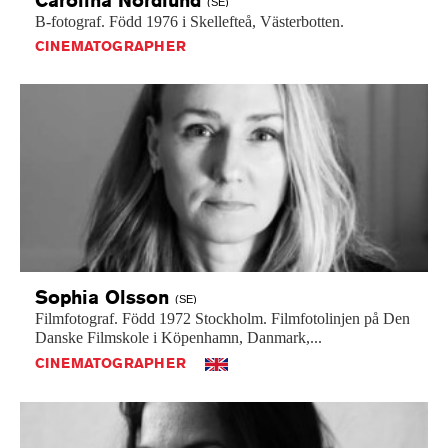
(SE)
B-fotograf.
Född
1976
i
Skellefteå,
Västerbotten.
CINEMATOGRAPHER
Sophia
Olsson
(SE)
Filmfotograf.
Född
1972
Stockholm.
Filmfotolinjen
på
Den
Danske
Filmskole
i
Köpenhamn,
Danmark,...
CINEMATOGRAPHER