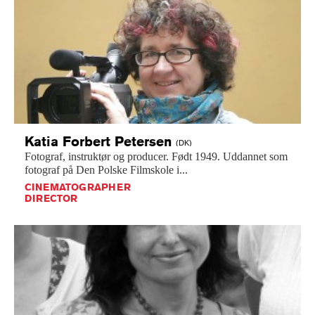
Katia Forbert
Petersen
(DK)
Fotograf,
instruktør
og
producer.
Født
1949.
Uddannet
som
fotograf
på
Den
Polske
Filmskole
i...
CINEMATOGRAPHER
DIRECTOR