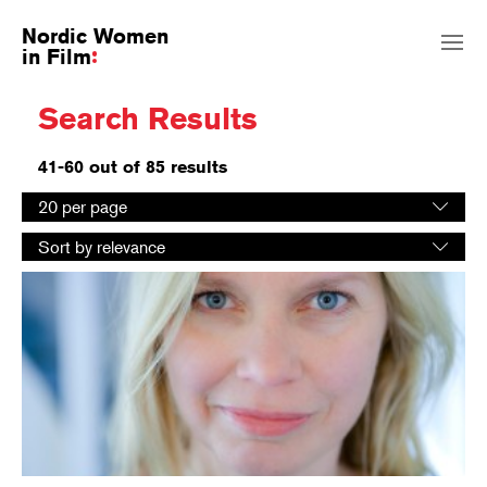
Nordic Women
in Film
Search Results
41-60 out of 85 results
Select
20 per page
number
Select
of
Sort by relevance
sorting
results
order
per
page