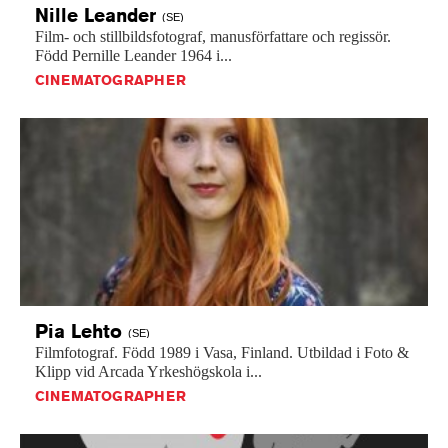
Nille
Leander
(SE)
Film-
och
stillbildsfotograf,
manusförfattare
och
regissör.
Född
Pernille
Leander
1964
i...
CINEMATOGRAPHER
Pia
Lehto
(SE)
Filmfotograf.
Född
1989
i
Vasa,
Finland.
Utbildad
i
Foto
&
Klipp
vid
Arcada
Yrkeshögskola
i...
CINEMATOGRAPHER