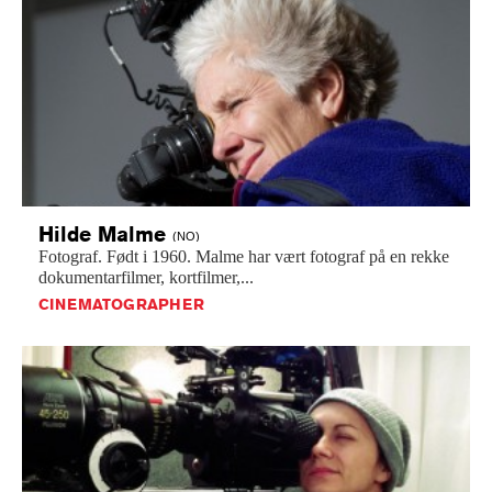
Hilde
Malme
(NO)
Fotograf.
Født
i
1960.
Malme
har
vært
fotograf
på
en
rekke
dokumentarfilmer,
kortfilmer,...
CINEMATOGRAPHER