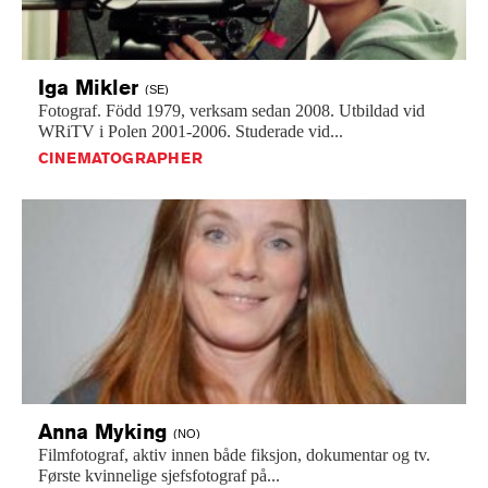
Iga
Mikler
(SE)
Fotograf.
Född
1979,
verksam
sedan
2008.
Utbildad
vid
WRiTV
i
Polen
2001-2006.
Studerade
vid...
CINEMATOGRAPHER
Anna
Myking
(NO)
Filmfotograf,
aktiv
innen
både
fiksjon,
dokumentar
og
tv.
Første
kvinnelige
sjefsfotograf
på...