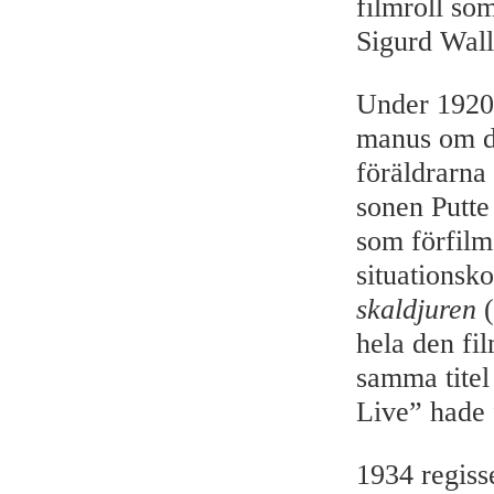
filmroll so
Sigurd Wall
Under 1920-
manus om d
föräldrarna
sonen Putte
som förfilm
situationsk
skaldjuren
(
hela den fi
samma titel
Live” hade f
1934 regiss