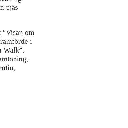
ka pjäs
t “Visan om
framförde i
h Walk”.
ramtoning,
utin,