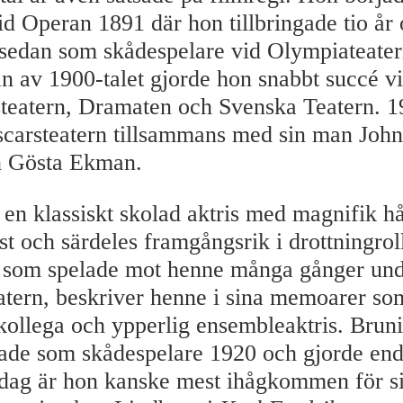
vid Operan 1891 där hon tillbringade tio år
sedan som skådespelare vid Olympiateater
n av 1900-talet gjorde hon snabbt succé v
teatern, Dramaten och Svenska Teatern. 
carsteatern tillsammans med sin man Joh
h Gösta Ekman.
 en klassiskt skolad aktris med magnifik hå
st och särdeles framgångsrik i drottningrol
 som spelade mot henne många gånger und
tern, beskriver henne i sina memoarer so
kollega och ypperlig ensembleaktris. Brun
ade som skådespelare 1920 och gjorde end
 Idag är hon kanske mest ihågkommen för si