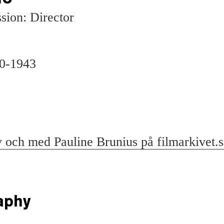
sion: Director
20-1943
v och med Pauline Brunius på filmarkivet.
aphy