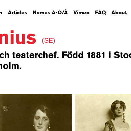
h
Articles
Names A-Ö/Å
Vimeo
FAQ
About
unius
(SE)
ch teaterchef. Född 1881 i St
holm.