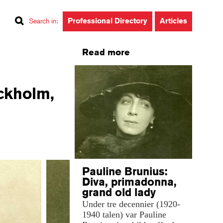
Professional Directory
Articles
Search in
:
Read more
ockholm,
Pauline Brunius:
Diva, primadonna,
grand old lady
Under tre decennier (1920-
1940 talen) var Pauline