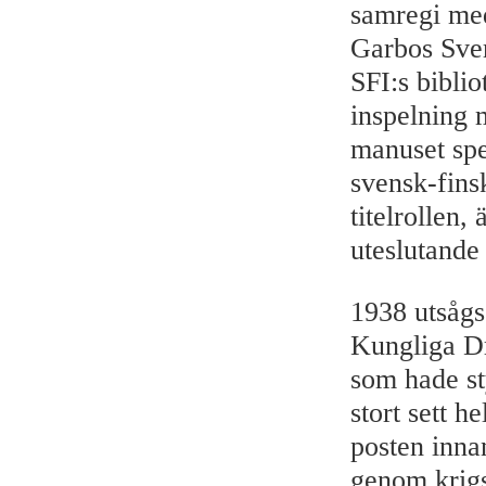
samregi med
Garbos Sver
SFI:s bibli
inspelning 
manuset spe
svensk-fins
titelrollen,
uteslutande 
1938 utsågs 
Kungliga Dr
som hade st
stort sett 
posten inna
genom krigs