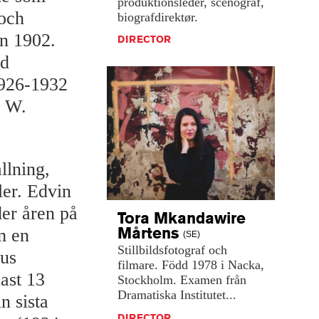
produktionsleder,
scenograf,
 och
biografdirektør.
n 1902.
DIRECTOR
id
1926-1932
n W.
llning,
ler. Edvin
er åren på
Tora Mkandawire
Mårtens
m en
(SE)
Stillbildsfotograf
och
ius
filmare.
Född
1978
i
Nacka,
ast 13
Stockholm.
Examen
från
Dramatiska
Institutet...
n sista
DIRECTOR