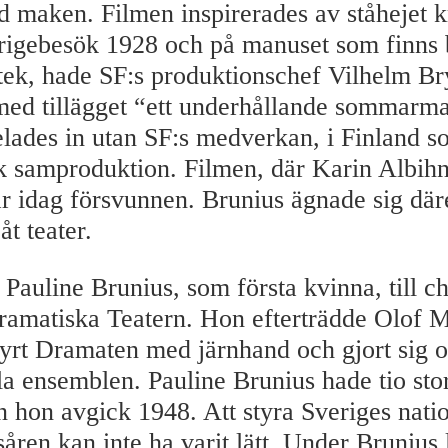
 maken. Filmen inspirerades av ståhejet k
igebesök 1928 och på manuset som finns b
otek, hade SF:s produktionschef Vilhelm B
med tillägget “ett underhållande sommar
lades in utan SF:s medverkan, i Finland s
k samproduktion. Filmen, där Karin Albihn
 är idag försvunnen. Brunius ägnade sig där
åt teater.
Pauline Brunius, som första kvinna, till ch
amatiska Teatern. Hon efterträdde Olof M
yrt Dramaten med järnhand och gjort sig 
hela ensemblen. Pauline Brunius hade tio st
n hon avgick 1948. Att styra Sveriges nati
åren kan inte ha varit lätt. Under Brunius