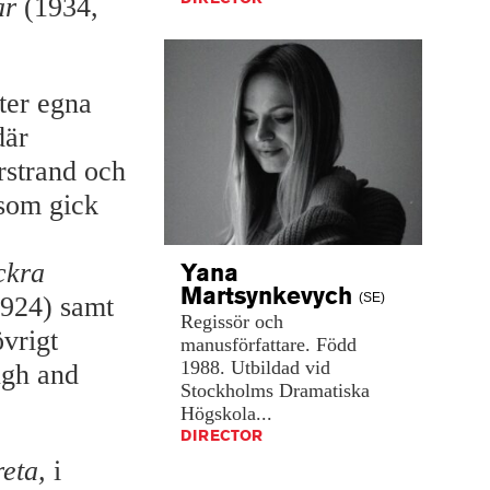
ar
(1934,
ter egna
där
rstrand och
 som gick
ckra
Yana
Martsynkevych
(SE)
924) samt
Regissör
och
vrigt
manusförfattare.
Född
1988.
Utbildad
vid
ugh and
Stockholms
Dramatiska
Högskola...
DIRECTOR
eta,
i