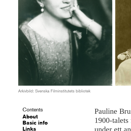
Previous
Arkivbild: Svenska Filminstitutets bibliotek
Contents
Pauline Bru
About
1900-talets
Basic info
under ett a
Links