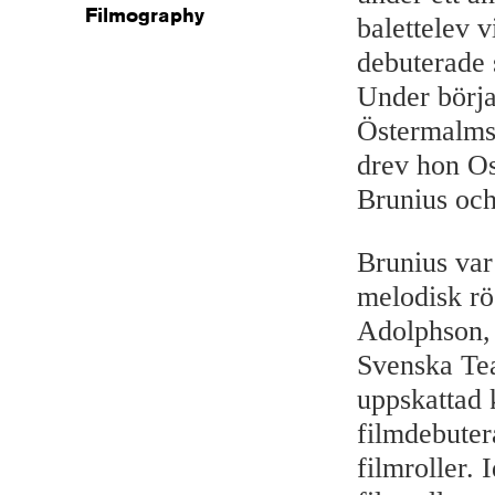
Filmography
balettelev 
debuterade 
Under börja
Östermalms
drev hon Os
Brunius oc
Brunius var
melodisk rö
Adolphson,
Svenska Tea
uppskattad 
filmdebuter
filmroller.