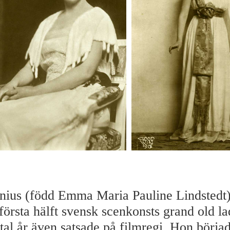
nius (född Emma Maria Pauline Lindstedt)
 första hälft svensk scenkonsts grand old l
ntal år även satsade på filmregi. Hon börj