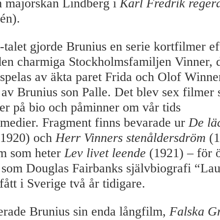
m majorskan Lindberg i
Karl Fredrik reger
én).
talet gjorde Brunius en serie kortfilmer ef
en charmiga Stockholmsfamiljen Vinner, 
 spelas av äkta paret Frida och Olof Winne
 av Brunius son Palle. Det blev sex filmer
er på bio och påminner om vår tids
omedier. Fragment finns bevarade ur
De lä
1920) och
Herr Vinners stenåldersdröm
(1
lm som heter
Lev livet leende
(1921) – för ö
 som Douglas Fairbanks självbiografi “La
ått i Sverige två år tidigare.
erade Brunius sin enda långfilm,
Falska Gr