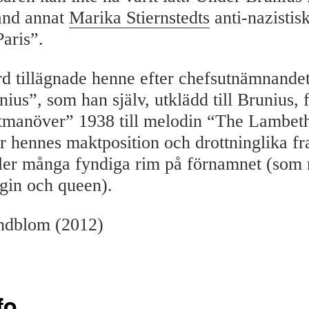
and annat
Marika Stiernstedts
anti-nazistis
Paris”.
d tillägnade henne efter chefsutnämnande
ius”, som han själv, utklädd till Brunius, 
tmanöver” 1938 till melodin “The Lambet
ar hennes maktposition och drottninglika f
ler många fyndiga rim på förnamnet (som r
egin och queen).
ndblom (2012)
fo