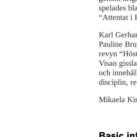
spelades bl
“Attentat i 
Karl Gerhar
Pauline Brun
revyn “Hös
Visan gissl
och innehål
disciplin, r
Mikaela Ki
Basic in