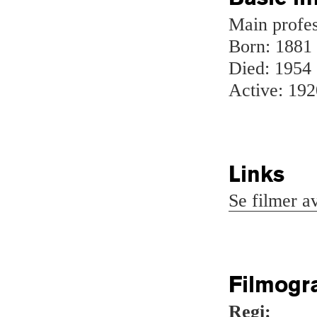
Main profes
Born: 1881
Died: 1954
Active: 19
Links
Se filmer a
Filmogr
Regi: