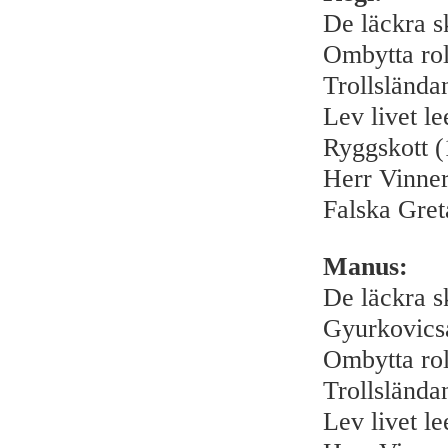
De läckra s
Ombytta rol
Trollslända
Lev livet l
Ryggskott 
Herr Vinner
Falska Gret
Manus:
De läckra s
Gyurkovics
Ombytta rol
Trollslända
Lev livet l