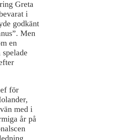
ring Greta
evarat i
ryde godkänt
manus”. Men
om en
 spelade
efter
ef för
olander,
ovän med i
ormiga år på
onalscen
 ledning