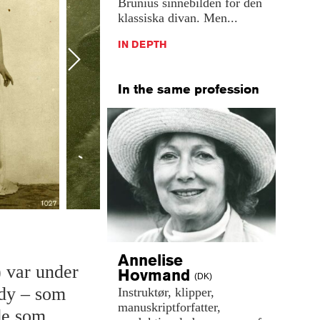
Brunius sinnebilden för den
klassiska divan. Men...
IN DEPTH
Next
In the same profession
Annelise
 var under
Hovmand
(DK)
ady – som
Instruktør,
klipper,
manuskriptforfatter,
ade som