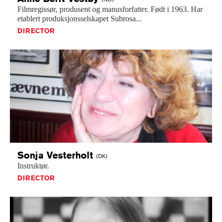
Filmregissør,
produsent
og
manusforfatter.
Født
i
1963.
Har
etablert
produksjonsselskapet
Subrosa...
DIRECTOR
Sonja
Vesterholt
(DK)
Instruktør.
DIRECTOR