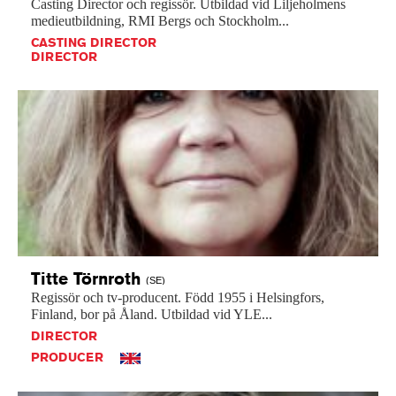
Casting
Director
och
regissör.
Utbildad
vid
Liljeholmens
medieutbildning,
RMI
Bergs
och
Stockholm...
CASTING DIRECTOR
DIRECTOR
Titte
Törnroth
(SE)
Regissör
och
tv-producent.
Född
1955
i
Helsingfors,
Finland,
bor
på
Åland.
Utbildad
vid
YLE...
DIRECTOR
PRODUCER