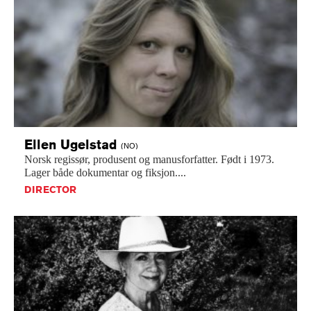
Ellen
Ugelstad
(NO)
Norsk
regissør,
produsent
og
manusforfatter.
Født
i
1973.
Lager
både
dokumentar
og
fiksjon....
DIRECTOR