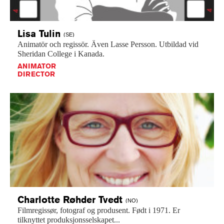
Lisa
Tulin
(SE)
Animatör
och
regissör.
Även
Lasse
Persson.
Utbildad
vid
Sheridan
College
i
Kanada.
ANIMATOR
DIRECTOR
Charlotte Røhder
Tvedt
(NO)
Filmregissør,
fotograf
og
produsent.
Født
i
1971.
Er
tilknyttet
produksjonsselskapet...