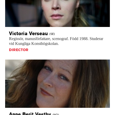
Victoria
Verseau
(SE)
Regissör,
manusförfattare,
scenograf.
Född
1988.
Studerar
vid
Kungliga
Konsthögskolan.
DIRECTOR
Anne Berit
Vestby
(NO)