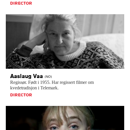
DIRECTOR
Aaslaug
Vaa
(NO)
Regissør.
Født
i
1955.
Har
regissert
filmer
om
kvedetradisjon
i
Telemark.
DIRECTOR