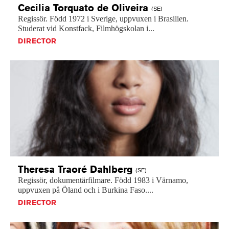
Cecilia Torquato de
Oliveira
(SE)
Regissör.
Född
1972
i
Sverige,
uppvuxen
i
Brasilien.
Studerat
vid
Konstfack,
Filmhögskolan
i...
DIRECTOR
Theresa Traoré
Dahlberg
(SE)
Regissör,
dokumentärfilmare.
Född
1983
i
Värnamo,
uppvuxen
på
Öland
och
i
Burkina
Faso....
DIRECTOR