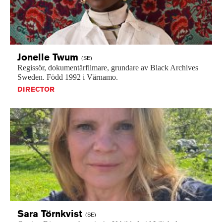
Jonelle
Twum
(SE)
Regissör,
dokumentärfilmare,
grundare
av
Black
Archives
Sweden.
Född
1992
i
Värnamo.
DIRECTOR
Sara
Törnkvist
(SE)