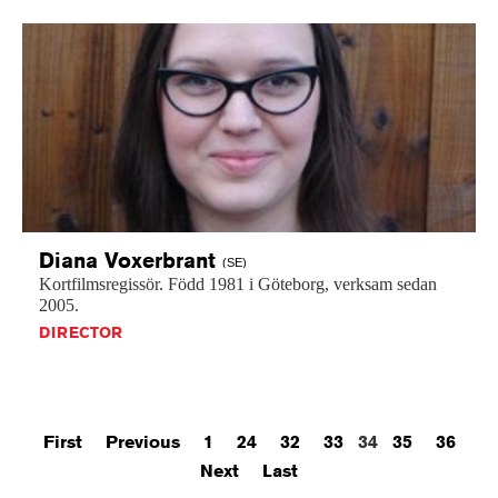
Diana
Voxerbrant
(SE)
Kortfilmsregissör.
Född
1981
i
Göteborg,
verksam
sedan
2005.
DIRECTOR
First
Previous
1
24
32
33
34
35
36
Next
Last