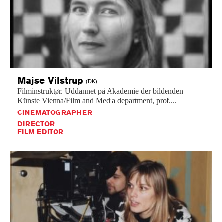
Majse
Vilstrup
(DK)
Filminstruktør.
Uddannet
på
Akademie
der
bildenden
Künste
Vienna/Film
and
Media
department,
prof....
CINEMATOGRAPHER
DIRECTOR
FILM EDITOR