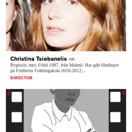
Christina
Tsiobanelis
(SE)
Regissör,
mm.
Född
1987,
från
Malmö.
Har
gått
filmlinjen
på
Fridhems
Folkhögskola
2010-2012,...
DIRECTOR