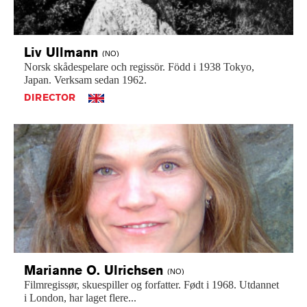
Liv
Ullmann
(NO)
Norsk
skådespelare
och
regissör.
Född
i
1938
Tokyo,
Japan.
Verksam
sedan
1962.
DIRECTOR
Marianne O.
Ulrichsen
(NO)
Filmregissør,
skuespiller
og
forfatter.
Født
i
1968.
Utdannet
i
London,
har
laget
flere...