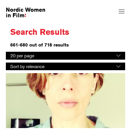
Nordic Women
in Film
Search Results
661-680 out of 718 results
Select
20 per page
number
Select
of
Sort by relevance
sorting
results
order
per
page