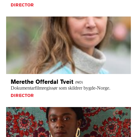
DIRECTOR
Merethe Offerdal
Tveit
(NO)
Dokumentarfilmregissør
som
skildrer
bygde-Norge.
DIRECTOR