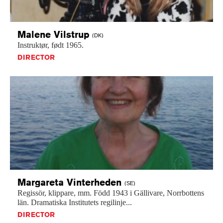
Malene
Vilstrup
(DK)
Instruktør,
født
1965.
DIRECTOR
Margareta
Vinterheden
(SE)
Regissör,
klippare,
mm.
Född
1943
i
Gällivare,
Norrbottens
län.
Dramatiska
Institutets
regilinje...
DIRECTOR